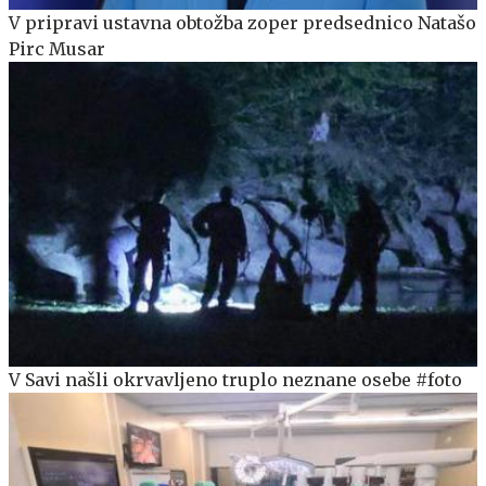
V pripravi ustavna obtožba zoper predsednico Natašo
Pirc Musar
V Savi našli okrvavljeno truplo neznane osebe #foto