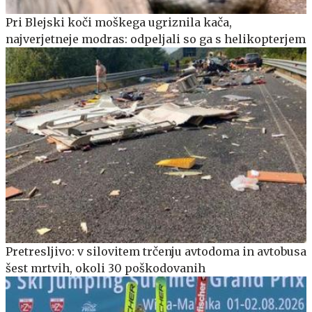
Pri Blejski koči moškega ugriznila kača,
najverjetneje modras: odpeljali so ga s helikopterjem
Pretresljivo: v silovitem trčenju avtodoma in avtobusa
šest mrtvih, okoli 30 poškodovanih