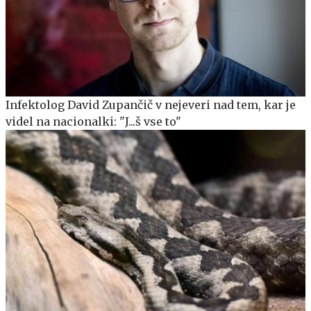
Infektolog David Zupančič v nejeveri nad tem, kar je
videl na nacionalki: "J...š vse to"