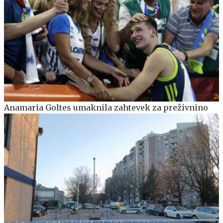
Anamaria Goltes umaknila zahtevek za preživnino