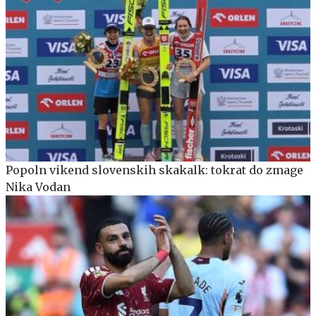
Popoln vikend slovenskih skakalk: tokrat do zmage
Nika Vodan