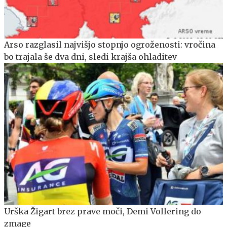
Arso razglasil najvišjo stopnjo ogroženosti: vročina
bo trajala še dva dni, sledi krajša ohladitev
Urška Žigart brez prave moči, Demi Vollering do
zmage