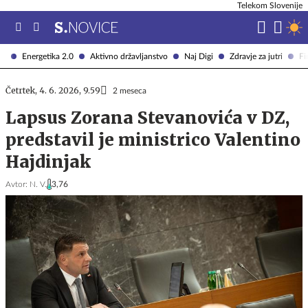
Telekom Slovenije
Energetika 2.0
Aktivno državljanstvo
Naj Digi
Zdravje za jutri
Fi
Četrtek, 4. 6. 2026, 9.59
2 meseca
Lapsus Zorana Stevanovića v DZ,
predstavil je ministrico Valentino
Hajdinjak
Avtor:
N. V.
3,76