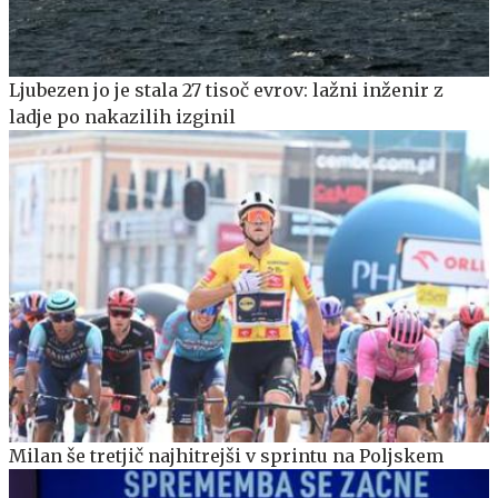
Ljubezen jo je stala 27 tisoč evrov: lažni inženir z
ladje po nakazilih izginil
Milan še tretjič najhitrejši v sprintu na Poljskem