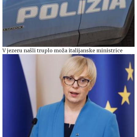
V jezeru našli truplo moža italijanske ministrice