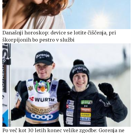
Današnji horoskop: device se lotite čiščenja, pri
škorpijonih bo pestro v službi
Po več kot 30 letih konec velike zgodbe: Gorenja ne