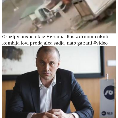
Grozljiv posnetek iz Hersona: Rus z dronom okoli
kombija lovi prodajalca sadja, nato ga rani #video