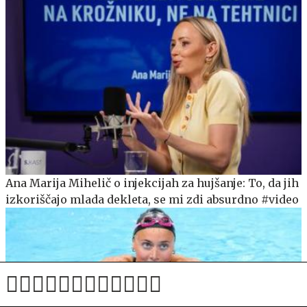
Ana Marija Mihelič o injekcijah za hujšanje: To, da jih
izkoriščajo mlada dekleta, se mi zdi absurdno #video