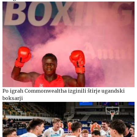
Po igrah Commonwealtha izginili štirje ugandski
boksarji