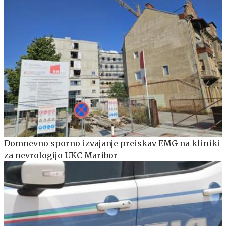
Domnevno sporno izvajanje preiskav EMG na kliniki
za nevrologijo UKC Maribor