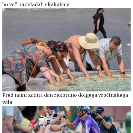
bo več na čeladah skakalcev
Pred nami zadnji dan rekordno dolgega vročinskega
vala