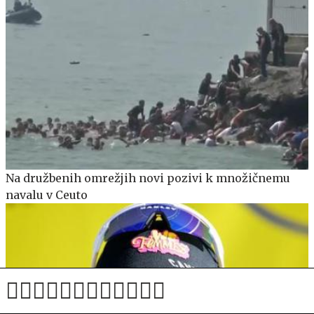
Na družbenih omrežjih novi pozivi k množičnemu
navalu v Ceuto