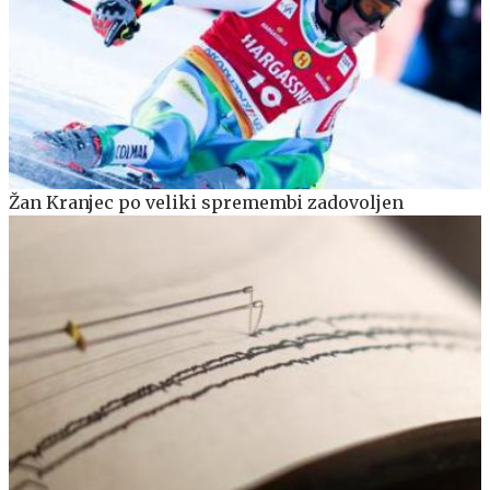
Žan Kranjec po veliki spremembi zadovoljen