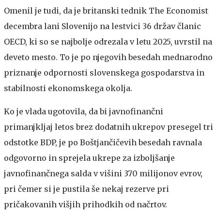
Omenil je tudi, da je britanski tednik The Economist
decembra lani Slovenijo na lestvici 36 držav članic
OECD, ki so se najbolje odrezala v letu 2025, uvrstil na
deveto mesto. To je po njegovih besedah mednarodno
priznanje odpornosti slovenskega gospodarstva in
stabilnosti ekonomskega okolja.
Ko je vlada ugotovila, da bi javnofinančni
primanjkljaj letos brez dodatnih ukrepov presegel tri
odstotke BDP, je po Boštjančičevih besedah ravnala
odgovorno in sprejela ukrepe za izboljšanje
javnofinančnega salda v višini 370 milijonov evrov,
pri čemer si je pustila še nekaj rezerve pri
pričakovanih višjih prihodkih od načrtov.