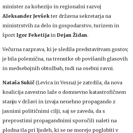
minister za kohezijo in regionalni razvoj
Aleksander Jevšek
ter državna sekretarja na
ministrstvih za delo in gospodarstvo, turizem in
šport
Igor Feketija
in
Dejan Židan
.
Večurna razprava, ki je sledila predstavitvam gostov,
je bila polemična, na trenutke ob povišanih glasovih
in medsebojnih obtožbah, tudi na osebni ravni.
Nataša Sukič
(Levica in Vesna) je zatrdila, da nova
koalicija zavestno laže o domnevno katastrofičnem
stanju v državi in izvaja nenehno propagando z
jasnimi političnimi cilji, saj se zaveda, da s
preprostimi propagandnimi sporočili naleti na
plodna tla pri ljudeh, ki se ne morejo poglobiti v