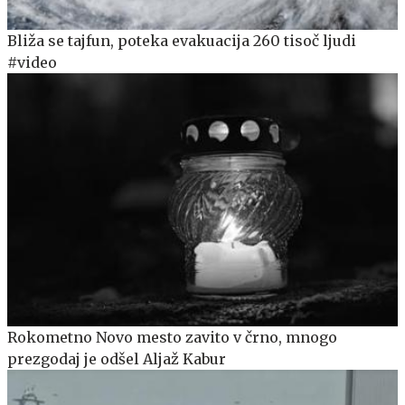
Bliža se tajfun, poteka evakuacija 260 tisoč ljudi
#video
Rokometno Novo mesto zavito v črno, mnogo
prezgodaj je odšel Aljaž Kabur