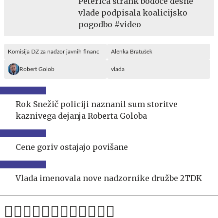
Peterica strank bodoče desne
vlade podpisala koalicijsko
pogodbo #video
Komisija DZ za nadzor javnih financ
Alenka Bratušek
Robert Golob
vlada
Rok Snežič policiji naznanil sum storitve
kaznivega dejanja Roberta Goloba
Cene goriv ostajajo povišane
Vlada imenovala nove nadzornike družbe 2TDK