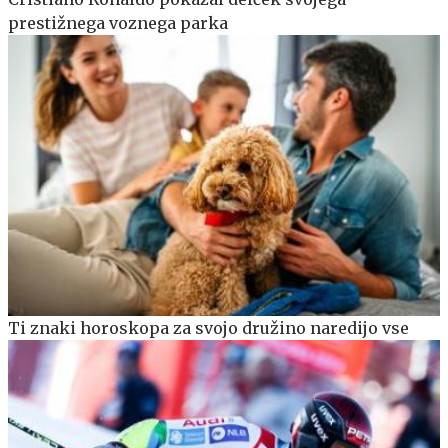
prestižnega voznega parka
Ti znaki horoskopa za svojo družino naredijo vse