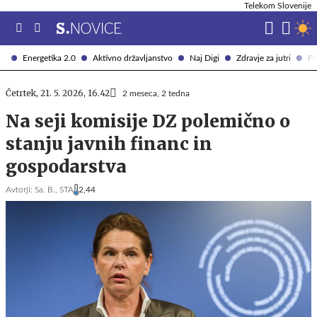
Telekom Slovenije
Energetika 2.0
Aktivno državljanstvo
Naj Digi
Zdravje za jutri
Fi
Četrtek, 21. 5. 2026, 16.42
2 meseca, 2 tedna
Na seji komisije DZ polemično o
stanju javnih financ in
gospodarstva
Avtorji:
Sa. B.,
STA
2,44