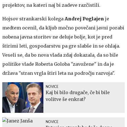
projektov, na kateri naj bi zadeve razčistili.
Hojsov strankarski kolega
Andrej Poglajen
je
medtem ocenil, da kljub močno povečani javni porabi
nobena javna storitev ne deluje bolje, kot je pred
štirimi leti, gospodarstvu pa gre slabše in se ohlaja.
Veseli se, da bo nova vlada zdaj dokazala, da so bile
politike vlade Roberta Goloba "zavožene" in da je
država "stran vrgla štiri leta na področju razvoja".
NOVICE
Kaj bi bilo drugače, če bi bile
volitve še enkrat?
NOVICE