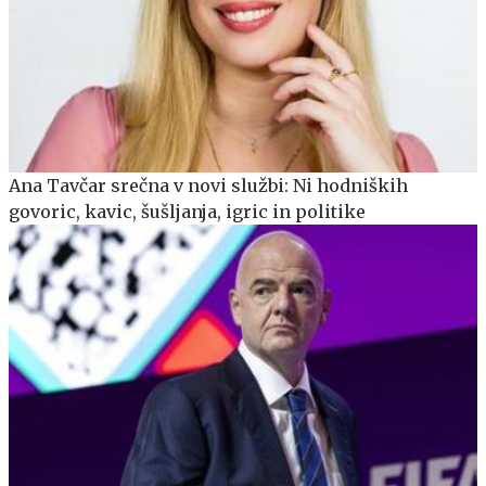
Ana Tavčar srečna v novi službi: Ni hodniških
govoric, kavic, šušljanja, igric in politike