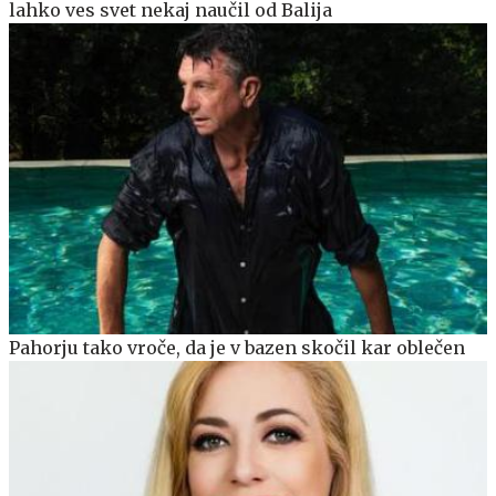
lahko ves svet nekaj naučil od Balija
Pahorju tako vroče, da je v bazen skočil kar oblečen