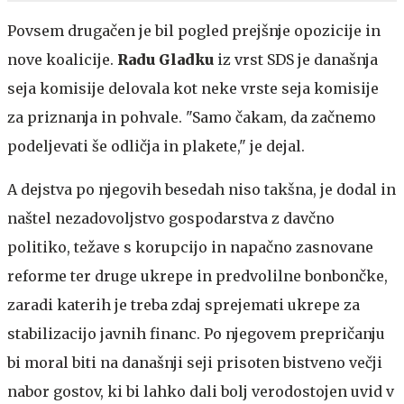
Povsem drugačen je bil pogled prejšnje opozicije in
nove koalicije.
Radu Gladku
iz vrst SDS je današnja
seja komisije delovala kot neke vrste seja komisije
za priznanja in pohvale. "Samo čakam, da začnemo
podeljevati še odličja in plakete," je dejal.
A dejstva po njegovih besedah niso takšna, je dodal in
naštel nezadovoljstvo gospodarstva z davčno
politiko, težave s korupcijo in napačno zasnovane
reforme ter druge ukrepe in predvolilne bonbončke,
zaradi katerih je treba zdaj sprejemati ukrepe za
stabilizacijo javnih financ. Po njegovem prepričanju
bi moral biti na današnji seji prisoten bistveno večji
nabor gostov, ki bi lahko dali bolj verodostojen uvid v