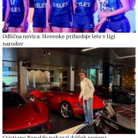
Odlična novica: Slovenke prihodnje leto v ligi
narodov
Cristiano Ronaldo pokazal delček svojega