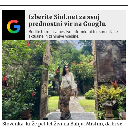
Izberite Siol.net za svoj
prednostni vir na Googlu.
Bodite hitro in zanesljivo informirani ter spremljajte
aktualne in zanimive vsebine.
Slovenka, ki že pet let živi na Baliju: Mislim, da bi se