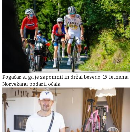
Pogačar si ga je zapomnil in držal besedo: 15-letnemu
Norvežanu podaril očala