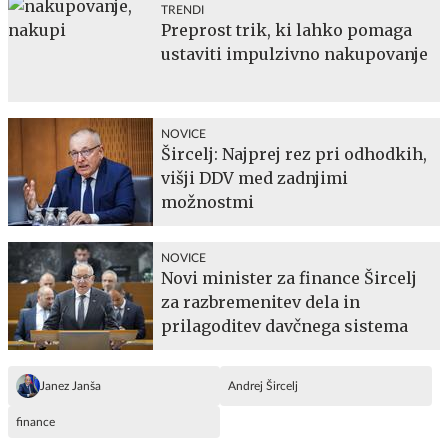
TRENDI
Preprost trik, ki lahko pomaga
ustaviti impulzivno nakupovanje
NOVICE
Šircelj: Najprej rez pri odhodkih,
višji DDV med zadnjimi
možnostmi
NOVICE
Novi minister za finance Šircelj
za razbremenitev dela in
prilagoditev davčnega sistema
Janez Janša
Andrej Šircelj
finance