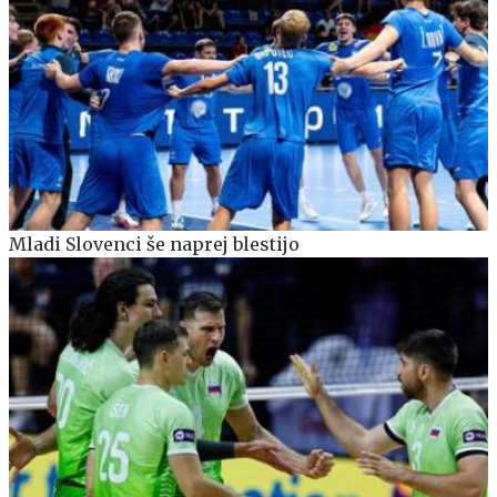
Mladi Slovenci še naprej blestijo