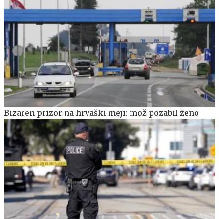
Bizaren prizor na hrvaški meji: mož pozabil ženo