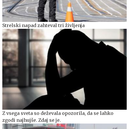
Strelski napad zahteval tri življenja
Z vsega sveta so deževala opozorila, da se lahko
zgodi najhujše. Zdaj se je.