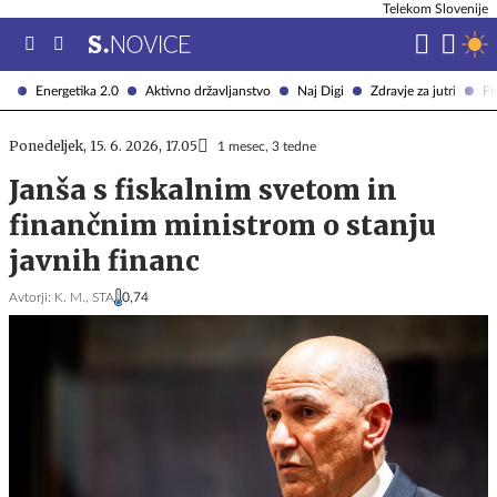
Telekom Slovenije
Energetika 2.0
Aktivno državljanstvo
Naj Digi
Zdravje za jutri
Fi
Ponedeljek, 15. 6. 2026, 17.05
1 mesec, 3 tedne
Janša s fiskalnim svetom in
finančnim ministrom o stanju
javnih financ
Avtorji:
K. M.,
STA
0,74