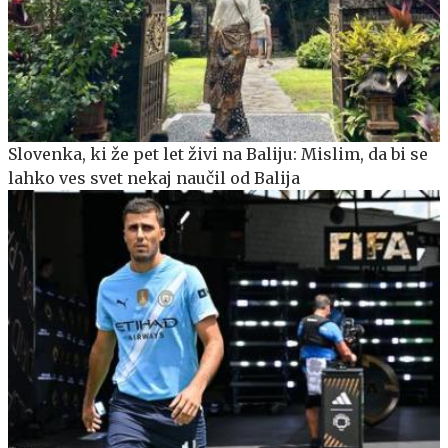
Slovenka, ki že pet let živi na Baliju: Mislim, da bi se
lahko ves svet nekaj naučil od Balija