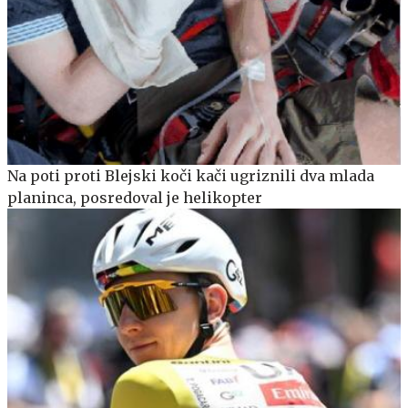
Na poti proti Blejski koči kači ugriznili dva mlada
planinca, posredoval je helikopter