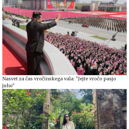
Nasvet za čas vročinskega vala: "Jejte vročo pasjo
juho"