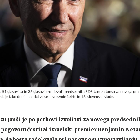
z 51 glasovi za in 36 glasovi proti izvolil predsednika SDS Janeza Janšo za novega pre
gel, je tako dobil mandat za sestavo svoje četrte in 16. slovenske vlade.
u Janši je po petkovi izvolitvi za novega predsedni
 pogovoru čestital izraelski premier Benjamin Neta
la, da bosta sodelovala pri ponovnem vzpostavljanju