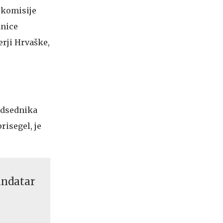
 komisije
dnice
erji Hrvaške,
redsednika
risegel, je
mandatar