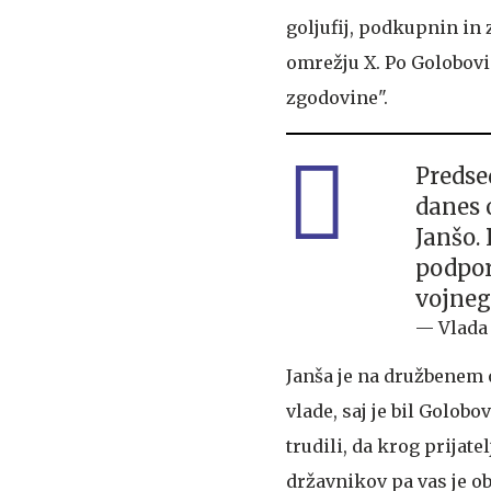
goljufij, podkupnin in 
omrežju X. Po Golobovi
zgodovine".
Predse
danes 
Janšo.
podpor
vojneg
— Vlada
Janša je na družbenem o
vlade, saj je bil Golob
trudili, da krog prijat
državnikov pa vas je ob