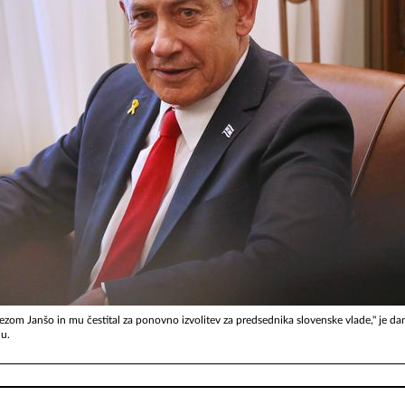
nezom Janšo in mu čestital za ponovno izvolitev za predsednika slovenske vlade," je da
hu.