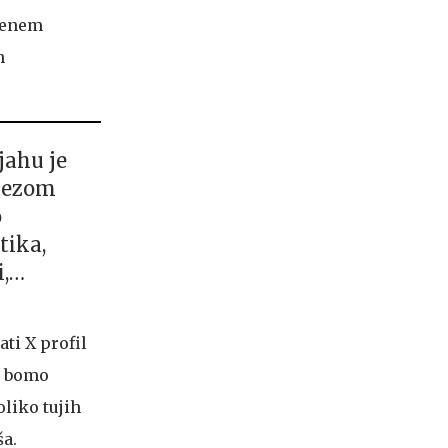
žbenem
n
jahu je
anezom
o
tika,
i,…
ti X profil
se bomo
oliko tujih
ša.