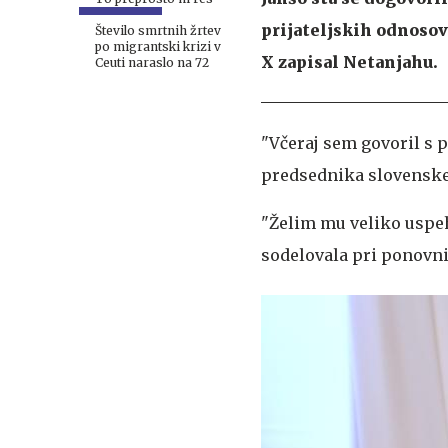
prijateljskih odnoso
Število smrtnih žrtev
po migrantski krizi v
X zapisal Netanjahu.
Ceuti naraslo na 72
"Včeraj sem govoril s p
predsednika slovenske 
"Želim mu veliko uspeha
sodelovala pri ponovni