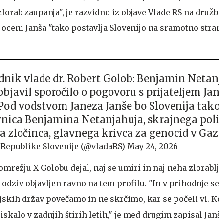
zlorab zaupanja", je razvidno iz objave Vlade RS na dru
 oceni Janša "tako postavlja Slovenijo na sramotno stra
dnik vlade dr. Robert Golob: Benjamin Netan
objavil sporočilo o pogovoru s prijateljem J
 Pod vodstvom Janeza Janše bo Slovenija tak
nica Benjamina Netanjahuja, skrajnega poli
a zločinca, glavnega krivca za genocid v Gaz
 Republike Slovenije (@vladaRS)
May 24, 2026
mrežju X Golobu dejal, naj se umiri in naj neha zlorablja
ov odziv objavljen ravno na tem profilu. "In v prihodnje 
eljskih držav povečamo in ne skrčimo, kar se počeli vi. K
iskalo v zadnjih štirih letih," je med drugim zapisal Jan