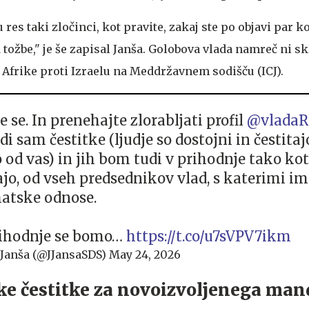
lu res taki zločinci, kot pravite, zakaj ste po objavi par 
tožbe," je še zapisal Janša. Golobova vlada namreč ni sk
e Afrike proti Izraelu na Meddržavnem sodišču (ICJ).
 se. In prenehajte zlorabljati profil
@vladaR
i sam čestitke (ljudje so dostojni in čestitaj
o od vas) in jih bom tudi v prihodnje tako kot
ajo, od vseh predsednikov vlad, s katerimi i
atske odnose.
rihodnje se bomo…
https://t.co/u7sVPV7ikm
 Janša (@JJansaSDS)
May 24, 2026
e čestitke za novoizvoljenega man