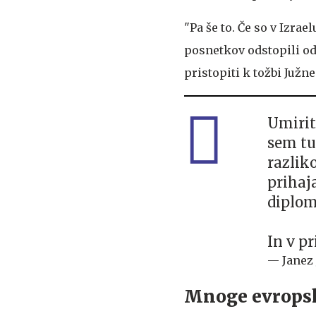
"Pa še to. Če so v Izrae
posnetkov odstopili od 
pristopiti k tožbi Južn
Umirite
sem tud
razlik
prihaj
diplom
In v p
— Janez
Mnoge evropsk