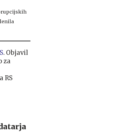
korupcijskih
lenila
S
. Objavil
o za
ma RS
datarja