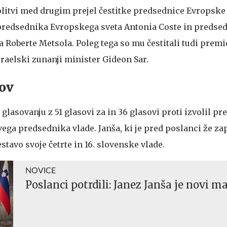
volitvi med drugim prejel čestitke predsednice Evropske
predsednika Evropskega sveta Antonia Coste in predse
Roberte Metsola. Poleg tega so mu čestitali tudi premi
izraelski zunanji minister Gideon Sar.
sov
 glasovanju z 51 glasovi za in 36 glasovi proti izvolil p
ega predsednika vlade. Janša, ki je pred poslanci že zap
stavo svoje četrte in 16. slovenske vlade.
NOVICE
Poslanci potrdili: Janez Janša je novi 