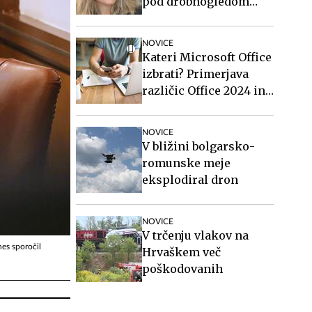
pod drobnogledom
tudi oče in brat
osumljenega Slovenca
NOVICE
Kateri Microsoft Office
izbrati? Primerjava
različic Office 2024 in
Office 2021.
NOVICE
V bližini bolgarsko-
romunske meje
eksplodiral dron
NOVICE
V trčenju vlakov na
nes sporočil
Hrvaškem več
poškodovanih