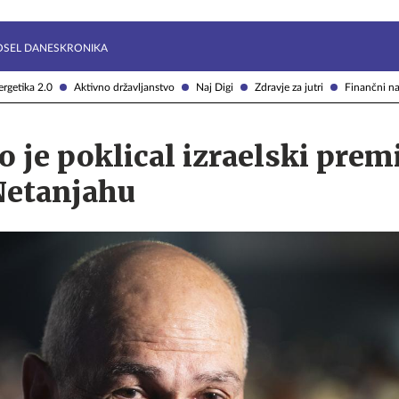
Želite prejemati e-novice?
Uživajmo pametno
OSEL DANES
KRONIKA
rgetika 2.0
Aktivno državljanstvo
Naj Digi
Zdravje za jutri
Finančni na
o je poklical izraelski prem
Netanjahu