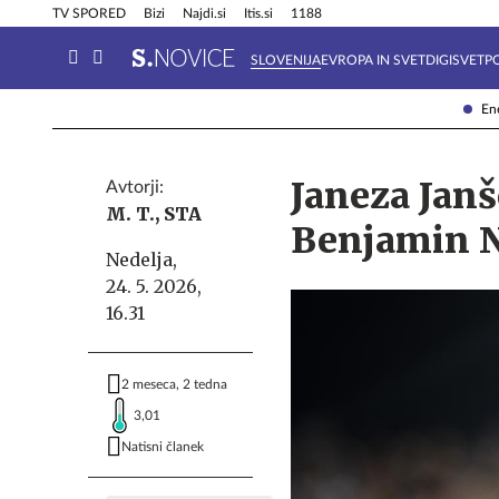
Info in obvestila
Tehnik
TV SPORED
Bizi
Najdi.si
Itis.si
1188
SLOVENIJA
EVROPA IN SVET
DIGISVET
P
Ene
Janeza Janš
Avtorji:
M. T.,
STA
Benjamin 
Nedelja,
24. 5. 2026,
16.31
2 meseca, 2 tedna
3,01
Natisni članek