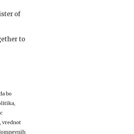
ster of
ether to
da bo
litika,
ic
, vrednot
 domnevnih