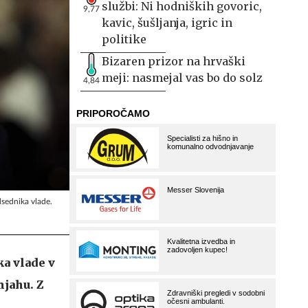
službi: Ni hodniških govoric,
9,77
kavic, šušljanja, igric in
politike
Bizaren prizor na hrvaški
meji: nasmejal vas bo do solz
4,84
dsednika vlade.
ka vlade v
njahu. Z