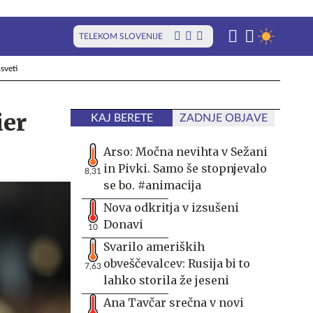
TELEKOM SLOVENIJE
sveti
ier
KAJ BERETE
ZADNJE OBJAVE
Arso: Močna nevihta v Sežani
in Pivki. Samo še stopnjevalo
8,31
se bo. #animacija
Nova odkritja v izsušeni
Donavi
10
Svarilo ameriških
obveščevalcev: Rusija bi to
7,63
lahko storila že jeseni
Ana Tavčar srečna v novi