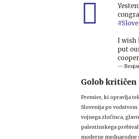
Yester
congra
#Slove
I wish
put ou
cooper
Golob kritičen
Premier, ki opravlja te
Slovenija po vodstvom 
vojnega zločinca, glavn
palestinskega prebival
moderne mednarodne sk