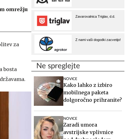
em omrežju
litev za
Ne spreglejte
a bosta
 državama.
NOVICE
Kako lahko z izbiro
mobilnega paketa
dolgoročno prihranite?
NOVICE
Zaradi umora
avstrijske vplivnice