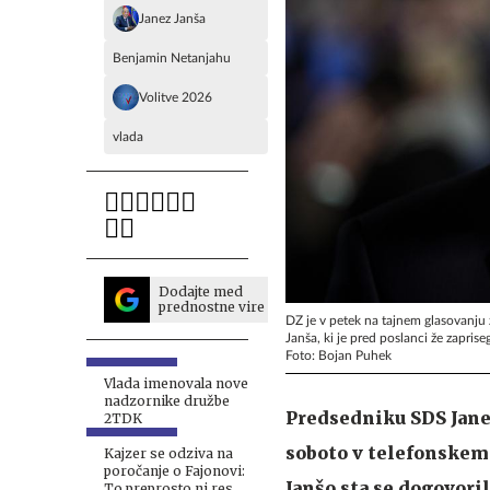
Janez Janša
Benjamin Netanjahu
Volitve 2026
vlada
Dodajte med
prednostne vire
DZ je v petek na tajnem glasovanju 
Janša, ki je pred poslanci že zaprise
Foto: Bojan Puhek
Vlada imenovala nove
nadzornike družbe
Predsedniku SDS Janez
2TDK
soboto v telefonskem
Kajzer se odziva na
poročanje o Fajonovi:
Janšo sta se dogovori
To preprosto ni res