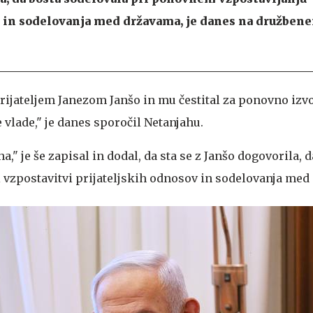
v in sodelovanja med državama, je danes na družben
rijateljem Janezom Janšo in mu čestital za ponovno izvo
vlade," je danes sporočil Netanjahu.
," je še zapisal in dodal, da sta se z Janšo dogovorila, d
 vzpostavitvi prijateljskih odnosov in sodelovanja med