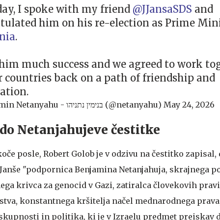
day, I spoke with my friend
@JJansaSDS
and
tulated him on his re-election as Prime Mini
nia
.
 him much success and we agreed to work tog
r countries back on a path of friendship and
ation.
— Benjamin Netanyahu - בנימין נתניהו (@netanyahu)
May 24, 2026
 do Netanjahujeve čestitke
koče posle, Robert Golob je v odzivu na čestitko zapisal, 
Janše "podpornica Benjamina Netanjahuja, skrajnega po
ega krivca za genocid v Gazi, zatiralca človekovih prav
stva, konstantnega kršitelja načel mednarodnega prava
upnosti in politika, ki je v Izraelu predmet preiskav