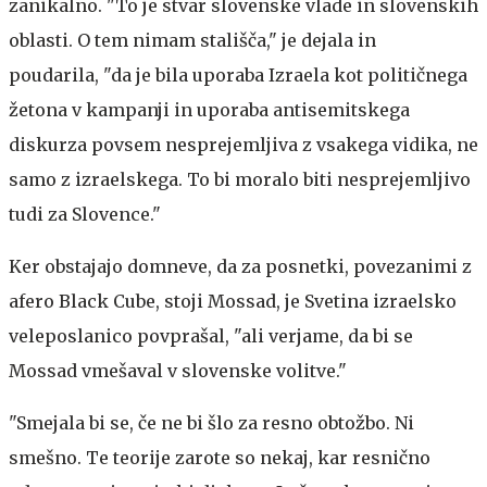
zanikalno. "To je stvar slovenske vlade in slovenskih
oblasti. O tem nimam stališča," je dejala in
poudarila, "da je bila uporaba Izraela kot političnega
žetona v kampanji in uporaba antisemitskega
diskurza povsem nesprejemljiva z vsakega vidika, ne
samo z izraelskega. To bi moralo biti nesprejemljivo
tudi za Slovence."
Ker obstajajo domneve, da za posnetki, povezanimi z
afero Black Cube, stoji Mossad, je Svetina izraelsko
veleposlanico povprašal, "ali verjame, da bi se
Mossad vmešaval v slovenske volitve."
"Smejala bi se, če ne bi šlo za resno obtožbo. Ni
smešno. Te teorije zarote so nekaj, kar resnično