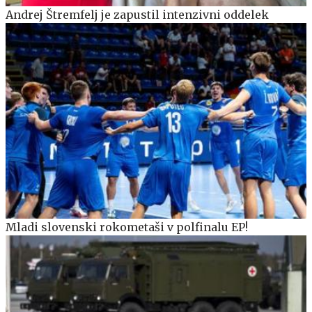
Andrej Štremfelj je zapustil intenzivni oddelek
Mladi slovenski rokometaši v polfinalu EP!