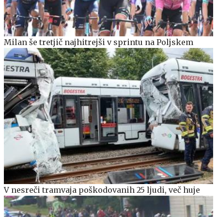
Milan še tretjič najhitrejši v sprintu na Poljskem
V nesreči tramvaja poškodovanih 25 ljudi, več huje