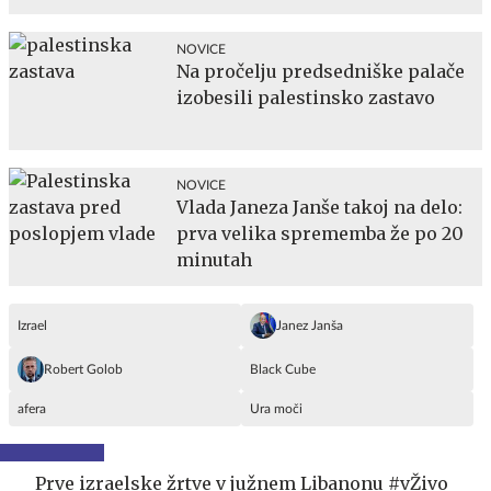
NOVICE
Na pročelju predsedniške palače
izobesili palestinsko zastavo
NOVICE
Vlada Janeza Janše takoj na delo:
prva velika sprememba že po 20
minutah
Izrael
Janez Janša
Robert Golob
Black Cube
afera
Ura moči
Prve izraelske žrtve v južnem Libanonu #vŽivo