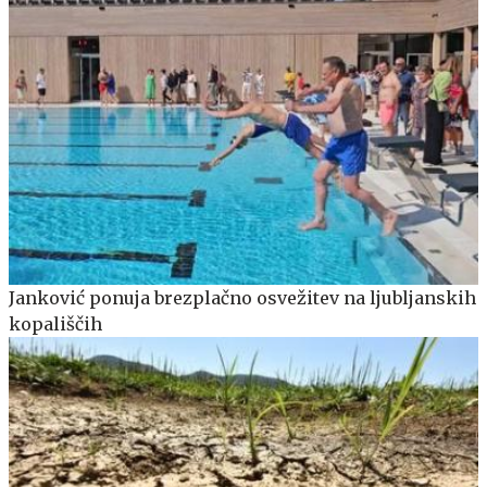
Janković ponuja brezplačno osvežitev na ljubljanskih
kopališčih