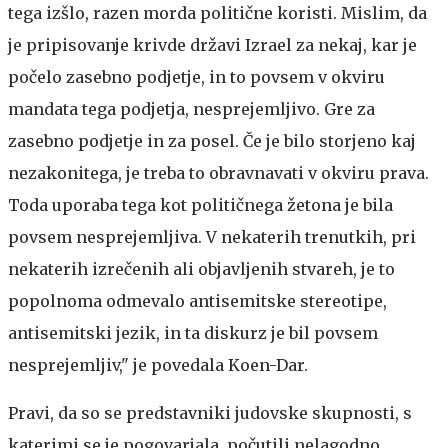
tega izšlo, razen morda politične koristi. Mislim, da
je pripisovanje krivde državi Izrael za nekaj, kar je
počelo zasebno podjetje, in to povsem v okviru
mandata tega podjetja, nesprejemljivo. Gre za
zasebno podjetje in za posel. Če je bilo storjeno kaj
nezakonitega, je treba to obravnavati v okviru prava.
Toda uporaba tega kot političnega žetona je bila
povsem nesprejemljiva. V nekaterih trenutkih, pri
nekaterih izrečenih ali objavljenih stvareh, je to
popolnoma odmevalo antisemitske stereotipe,
antisemitski jezik, in ta diskurz je bil povsem
nesprejemljiv," je povedala Koen-Dar.
Pravi, da so se predstavniki judovske skupnosti, s
katerimi se je pogovarjala, počutili nelagodno.