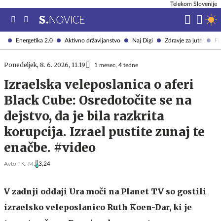
Telekom Slovenije
Energetika 2.0
Aktivno državljanstvo
Naj Digi
Zdravje za jutri
Fi
Ponedeljek, 8. 6. 2026, 11.19
1 mesec, 4 tedne
Izraelska veleposlanica o aferi
Black Cube: Osredotočite se na
dejstvo, da je bila razkrita
korupcija. Izrael pustite zunaj te
enačbe. #video
Avtor:
K. M.
3,24
V zadnji oddaji Ura moči na Planet TV so gostili
izraelsko veleposlanico
Ruth Koen-Dar
, ki je