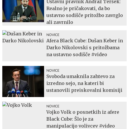
Ustavni pravnik Andraž Teršek:
Realno je pričakovati, da bo
ustavno sodišče pritožbo zavrglo
ali zavrnilo
NOVICE
Afera Black Cube: Dušan Keber in
Darko Nikolovski s pritožbama
na ustavno sodišče #video
NOVICE
Svoboda umaknila zahtevo za
izredno sejo, na kateri bi
ustanovili preiskovalni komisiji
NOVICE
Vojko Volk o posnetkih iz afere
Black Cube: Šlo je za
manipulacijo volivcev #video