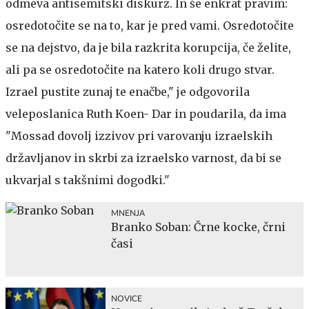
odmeva antisemitski diskurz. In še enkrat pravim:
osredotočite se na to, kar je pred vami. Osredotočite
se na dejstvo, da je bila razkrita korupcija, če želite,
ali pa se osredotočite na katero koli drugo stvar.
Izrael pustite zunaj te enačbe," je odgovorila
veleposlanica Ruth Koen- Dar in poudarila, da ima
"Mossad dovolj izzivov pri varovanju izraelskih
državljanov in skrbi za izraelsko varnost, da bi se
ukvarjal s takšnimi dogodki."
MNENJA
Branko Soban: Črne kocke, črni
časi
NOVICE