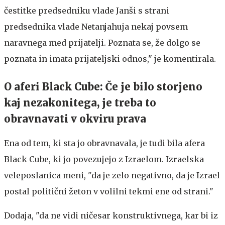
čestitke predsedniku vlade Janši s strani
predsednika vlade Netanjahuja nekaj povsem
naravnega med prijatelji. Poznata se, že dolgo se
poznata in imata prijateljski odnos," je komentirala.
O aferi Black Cube: Če je bilo storjeno
kaj nezakonitega, je treba to
obravnavati v okviru prava
Ena od tem, ki sta jo obravnavala, je tudi bila afera
Black Cube, ki jo povezujejo z Izraelom. Izraelska
veleposlanica meni, "da je zelo negativno, da je Izrael
postal politični žeton v volilni tekmi ene od strani."
Dodaja, "da ne vidi ničesar konstruktivnega, kar bi iz