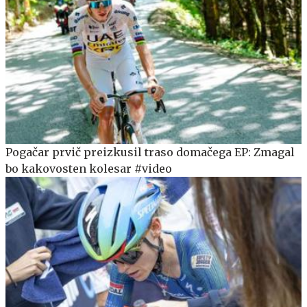
Pogačar prvič preizkusil traso domačega EP: Zmagal
bo kakovosten kolesar #video