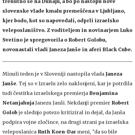
trenutno še na Dunaju, a bo po nastopu nove
slovenske vlade kmalu premeščena v Ljubljano,
kjer bodo, kot so napovedali, odprli izraelsko
veleposlaništvo. Z voditeljem in novinarjem Luko
Svetino je spregovorila o Robert Golobu,
novonastali vladi Janeza Janše in aferi Black Cube.
Minuli teden je v Sloveniji nastopila vlada
Janeza
Janše
. Tej so v Izraelu zelo naklonjeni, kar je potrdila
tudi čestitka izraelskega premierja
Benjamina
Netanjahuja
Janezu Janši. Nekdanji premier
Robert
Golob
je slednjo potezo kritiziral in dejal, da Janša
podpira vojne zločince, na drugi strani pa izraelska
veleposlanica
Ruth Koen-Dar
meni, "da so bile