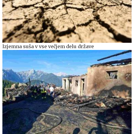
Izjemna suša v vse večjem delu države