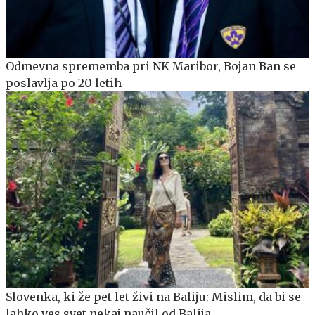
Odmevna sprememba pri NK Maribor, Bojan Ban se
poslavlja po 20 letih
Slovenka, ki že pet let živi na Baliju: Mislim, da bi se
lahko ves svet nekaj naučil od Balija