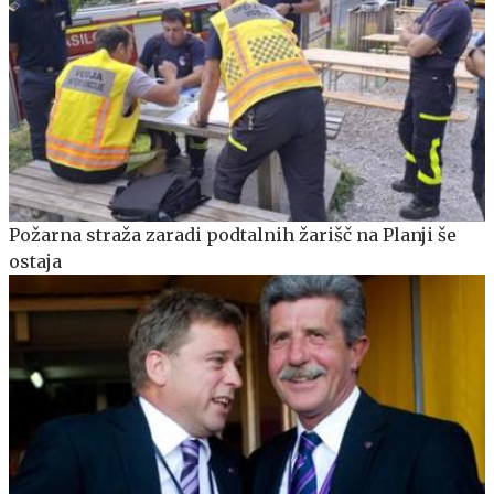
Požarna straža zaradi podtalnih žarišč na Planji še
ostaja