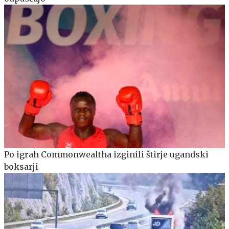
Po igrah Commonwealtha izginili štirje ugandski
boksarji