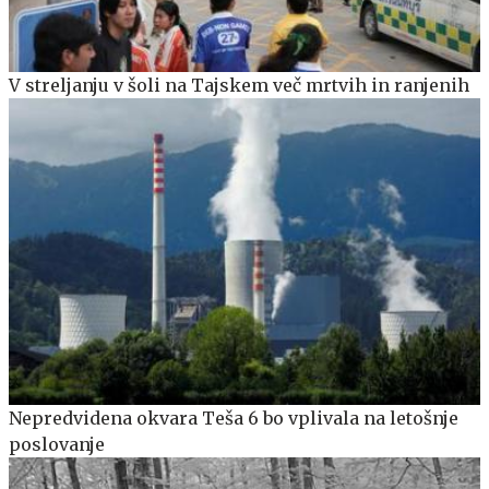
V streljanju v šoli na Tajskem več mrtvih in ranjenih
Nepredvidena okvara Teša 6 bo vplivala na letošnje
poslovanje