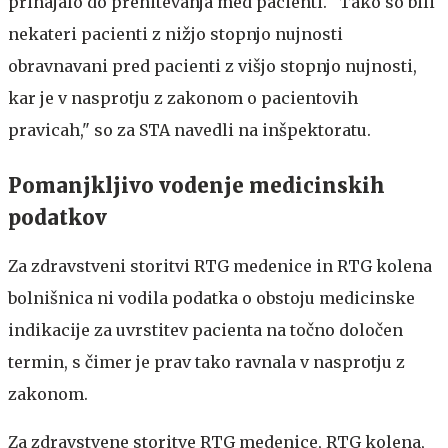
prihajalo do prehitevanja med pacienti. "Tako so bili
nekateri pacienti z nižjo stopnjo nujnosti
obravnavani pred pacienti z višjo stopnjo nujnosti,
kar je v nasprotju z zakonom o pacientovih
pravicah," so za STA navedli na inšpektoratu.
Pomanjkljivo vodenje medicinskih
podatkov
Za zdravstveni storitvi RTG medenice in RTG kolena
bolnišnica ni vodila podatka o obstoju medicinske
indikacije za uvrstitev pacienta na točno določen
termin, s čimer je prav tako ravnala v nasprotju z
zakonom.
Za zdravstvene storitve RTG medenice, RTG kolena,