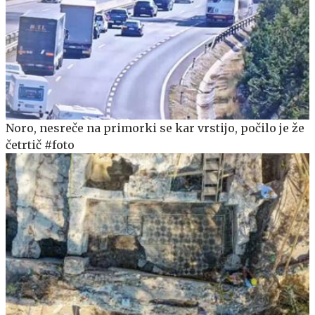
Noro, nesreče na primorki se kar vrstijo, počilo je že
četrtič #foto