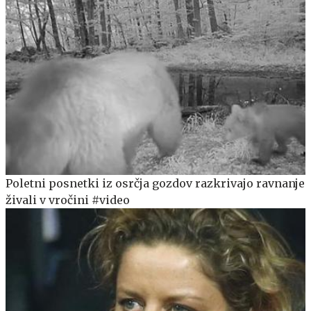
Poletni posnetki iz osrčja gozdov razkrivajo ravnanje
živali v vročini #video