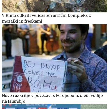
V Rimu odkrili veličasten antični kompleks z
mozaiki in freskami
Novo razkritje v povezavi s Fotopubom: sledi vodijo
na Islandijo