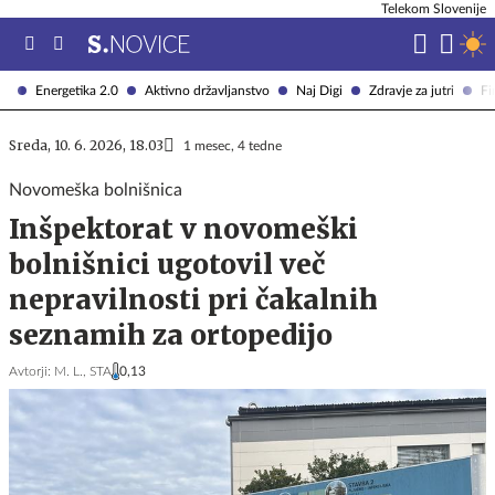
Telekom Slovenije
Energetika 2.0
Aktivno državljanstvo
Naj Digi
Zdravje za jutri
Fi
Sreda, 10. 6. 2026, 18.03
1 mesec, 4 tedne
Novomeška bolnišnica
Inšpektorat v novomeški
bolnišnici ugotovil več
nepravilnosti pri čakalnih
seznamih za ortopedijo
Avtorji:
M. L.,
STA
0,13