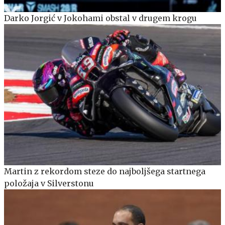
Darko Jorgić v Jokohami obstal v drugem krogu
Martin z rekordom steze do najboljšega startnega
položaja v Silverstonu