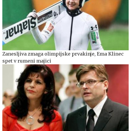
Zanesljiva zmaga olimpijske prvakinje, Ema Klinec
spet v rumeni majici