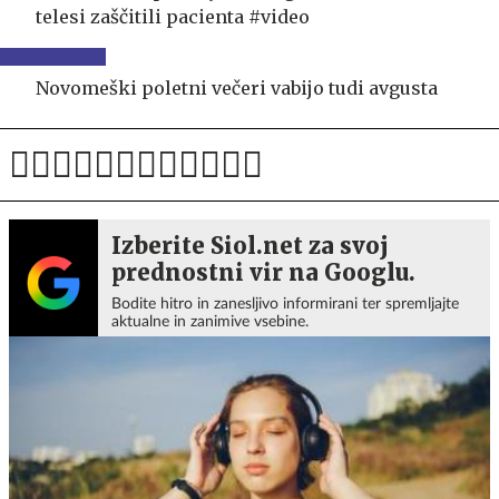
telesi zaščitili pacienta #video
Novomeški poletni večeri vabijo tudi avgusta
Izberite Siol.net za svoj
prednostni vir na Googlu.
Bodite hitro in zanesljivo informirani ter spremljajte
aktualne in zanimive vsebine.