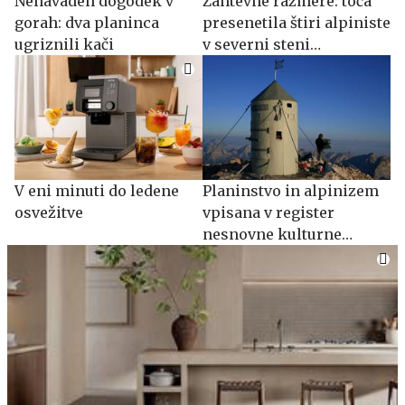
Nenavaden dogodek v
Zahtevne razmere: toča
gorah: dva planinca
presenetila štiri alpiniste
ugriznili kači
v severni steni
Mojstrovke
V eni minuti do ledene
Planinstvo in alpinizem
osvežitve
vpisana v register
nesnovne kulturne
dediščine