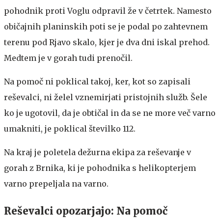
pohodnik proti Voglu odpravil že v četrtek. Namesto
običajnih planinskih poti se je podal po zahtevnem
terenu pod Rjavo skalo, kjer je dva dni iskal prehod.
Medtem je v gorah tudi prenočil.
Na pomoč ni poklical takoj, ker, kot so zapisali
reševalci, ni želel vznemirjati pristojnih služb. Šele
ko je ugotovil, da je obtičal in da se ne more več varno
umakniti, je poklical številko 112.
Na kraj je poletela dežurna ekipa za reševanje v
gorah z Brnika, ki je pohodnika s helikopterjem
varno prepeljala na varno.
Reševalci opozarjajo: Na pomoč