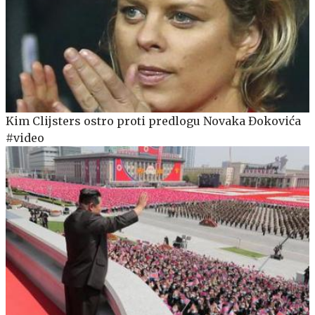
Kim Clijsters ostro proti predlogu Novaka Đokovića
#video