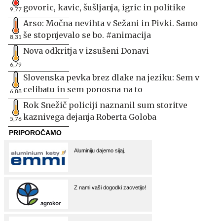
govoric, kavic, šušljanja, igric in politike
9,77
Arso: Močna nevihta v Sežani in Pivki. Samo
še stopnjevalo se bo. #animacija
8,31
Nova odkritja v izsušeni Donavi
6,79
Slovenska pevka brez dlake na jeziku: Sem v
celibatu in sem ponosna na to
6,88
Rok Snežič policiji naznanil sum storitve
kaznivega dejanja Roberta Goloba
5,76