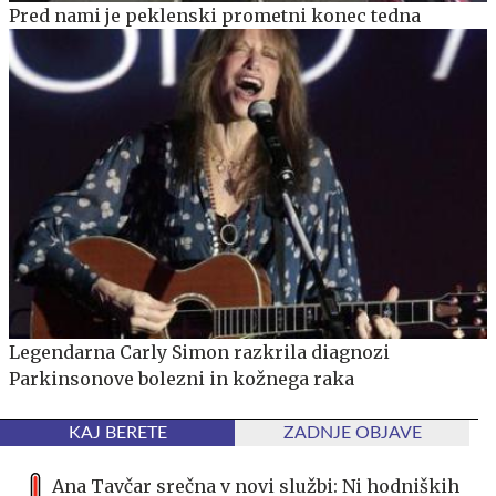
Pred nami je peklenski prometni konec tedna
Legendarna Carly Simon razkrila diagnozi
Parkinsonove bolezni in kožnega raka
KAJ BERETE
ZADNJE OBJAVE
Ana Tavčar srečna v novi službi: Ni hodniških