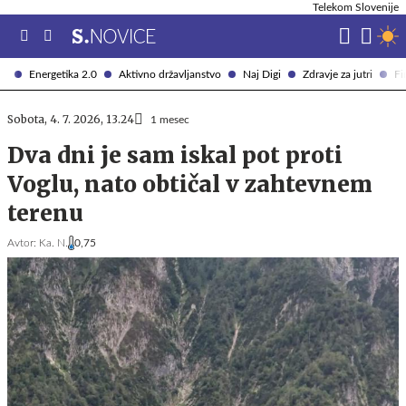
Telekom Slovenije
Energetika 2.0
Aktivno državljanstvo
Naj Digi
Zdravje za jutri
Fi
Sobota, 4. 7. 2026, 13.24
1 mesec
Dva dni je sam iskal pot proti
Voglu, nato obtičal v zahtevnem
terenu
Avtor:
Ka. N.
0,75