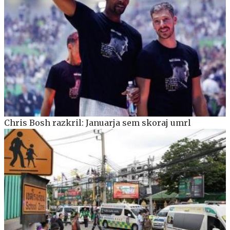
Chris Bosh razkril: Januarja sem skoraj umrl