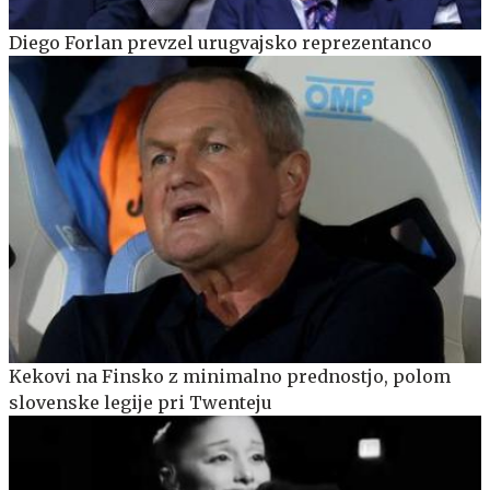
Diego Forlan prevzel urugvajsko reprezentanco
Kekovi na Finsko z minimalno prednostjo, polom
slovenske legije pri Twenteju