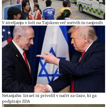
V streljanju v šoli na Tajskem več mrtvih in ranjenih
Netanjahu: Izrael ni privolil v načrt za Gazo, ki ga
podpirajo ZDA