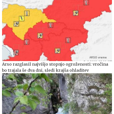
Arso razglasil najvišjo stopnjo ogroženosti: vročina
bo trajala še dva dni, sledi krajša ohladitev