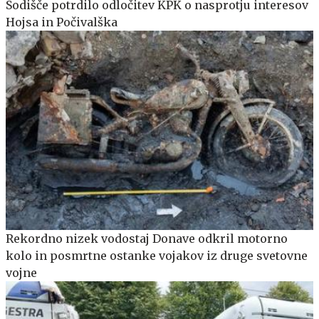
Sodišče potrdilo odločitev KPK o nasprotju interesov
Hojsa in Počivalška
Rekordno nizek vodostaj Donave odkril motorno
kolo in posmrtne ostanke vojakov iz druge svetovne
vojne