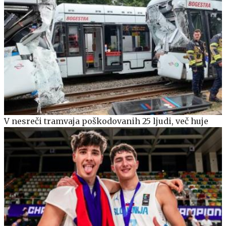
V nesreči tramvaja poškodovanih 25 ljudi, več huje