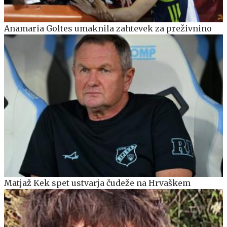
Anamaria Goltes umaknila zahtevek za preživnino
Matjaž Kek spet ustvarja čudeže na Hrvaškem