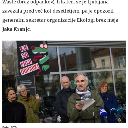
Waste (brez odpadkov), h kateri se je Ljubljana
zavezala pred več kot desetletjem, pa je opozoril
generalni sekretar organizacije Ekologi brez meja
Jaka Kranjc
.
Foto: STA