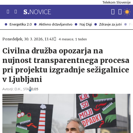
Telekom Slovenije
Energetika 2.0
Aktivno državljanstvo
Naj Digi
Zdravje za jutri
Fi
Ponedeljek, 30. 3. 2026, 13.43
4 mesece, 1 teden
Civilna družba opozarja na
nujnost transparentnega procesa
pri projektu izgradnje sežigalnice
v Ljubljani
Avtorji:
D.K.,
STA
0,05