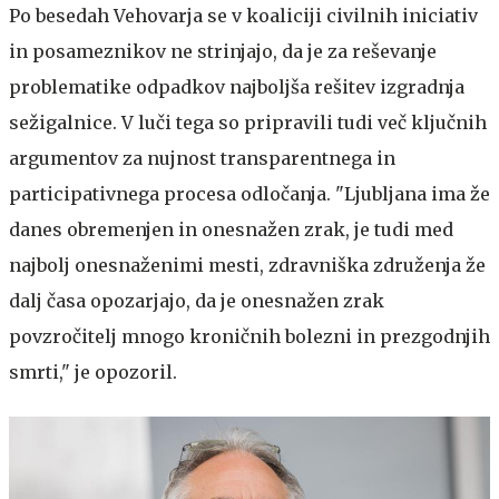
Po besedah Vehovarja se v koaliciji civilnih iniciativ
in posameznikov ne strinjajo, da je za reševanje
problematike odpadkov najboljša rešitev izgradnja
sežigalnice. V luči tega so pripravili tudi več ključnih
argumentov za nujnost transparentnega in
participativnega procesa odločanja. "Ljubljana ima že
danes obremenjen in onesnažen zrak, je tudi med
najbolj onesnaženimi mesti, zdravniška združenja že
dalj časa opozarjajo, da je onesnažen zrak
povzročitelj mnogo kroničnih bolezni in prezgodnjih
smrti," je opozoril.