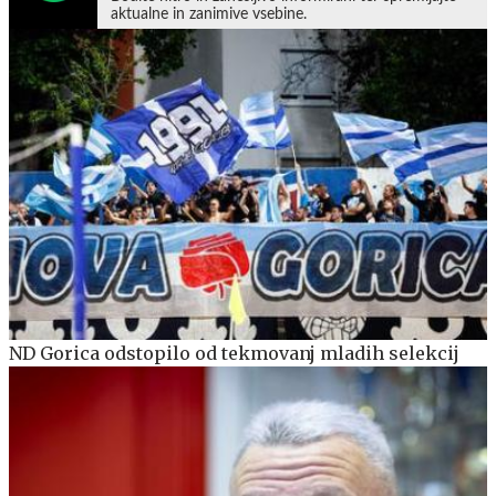
aktualne in zanimive vsebine.
ND Gorica odstopilo od tekmovanj mladih selekcij