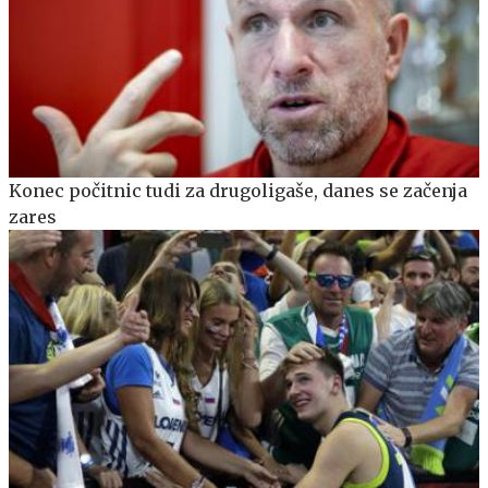
Konec počitnic tudi za drugoligaše, danes se začenja
zares