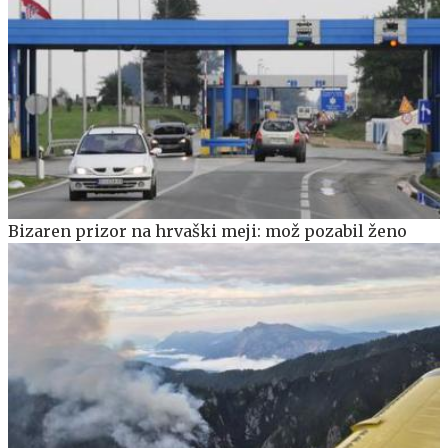
Bizaren prizor na hrvaški meji: mož pozabil ženo