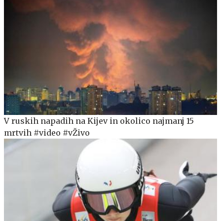
V ruskih napadih na Kijev in okolico najmanj 15
mrtvih #video #vŽivo