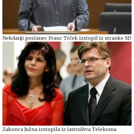
Nekdanji poslanec Franc Trček izstopil iz stranke SD
Zakonca Južna izstopila iz lastništva Telekoma