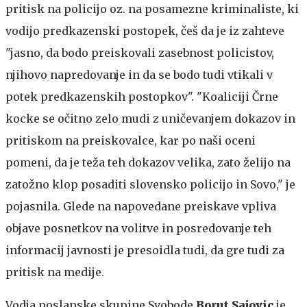
pritisk na policijo oz. na posamezne kriminaliste, ki
vodijo predkazenski postopek, češ da je iz zahteve
"jasno, da bodo preiskovali zasebnost policistov,
njihovo napredovanje in da se bodo tudi vtikali v
potek predkazenskih postopkov". "Koaliciji Črne
kocke se očitno zelo mudi z uničevanjem dokazov in
pritiskom na preiskovalce, kar po naši oceni
pomeni, da je teža teh dokazov velika, zato želijo na
zatožno klop posaditi slovensko policijo in Sovo," je
pojasnila. Glede na napovedane preiskave vpliva
objave posnetkov na volitve in posredovanje teh
informacij javnosti je presoidla tudi, da gre tudi za
pritisk na medije.
Vodja poslanske skupine Svobode
Borut Sajovic
je