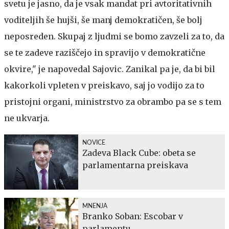
svetu je jasno, da je vsak mandat pri avtoritativnih
voditeljih še hujši, še manj demokratičen, še bolj
neposreden. Skupaj z ljudmi se bomo zavzeli za to, da
se te zadeve raziščejo in spravijo v demokratične
okvire," je napovedal Sajovic. Zanikal pa je, da bi bil
kakorkoli vpleten v preiskavo, saj jo vodijo za to
pristojni organi, ministrstvo za obrambo pa se s tem
ne ukvarja.
NOVICE
Zadeva Black Cube: obeta se
parlamentarna preiskava
MNENJA
Branko Soban: Escobar v
parlamentu