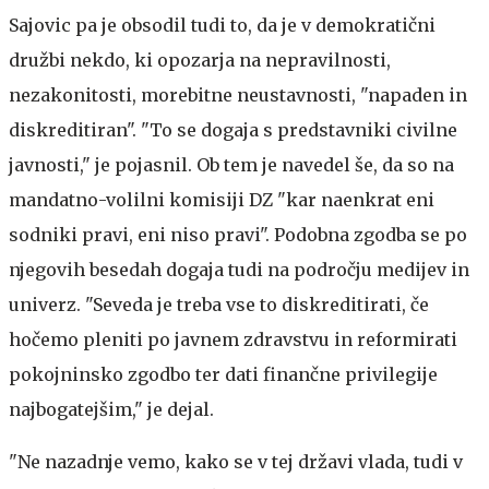
Sajovic pa je obsodil tudi to, da je v demokratični
družbi nekdo, ki opozarja na nepravilnosti,
nezakonitosti, morebitne neustavnosti, "napaden in
diskreditiran". "To se dogaja s predstavniki civilne
javnosti," je pojasnil. Ob tem je navedel še, da so na
mandatno-volilni komisiji DZ "kar naenkrat eni
sodniki pravi, eni niso pravi". Podobna zgodba se po
njegovih besedah dogaja tudi na področju medijev in
univerz. "Seveda je treba vse to diskreditirati, če
hočemo pleniti po javnem zdravstvu in reformirati
pokojninsko zgodbo ter dati finančne privilegije
najbogatejšim," je dejal.
"Ne nazadnje vemo, kako se v tej državi vlada, tudi v