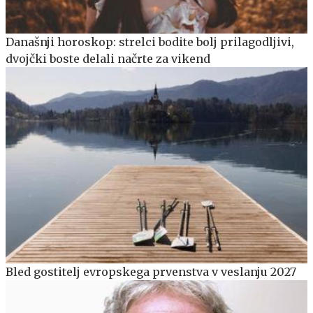
Današnji horoskop: strelci bodite bolj prilagodljivi,
dvojčki boste delali načrte za vikend
Bled gostitelj evropskega prvenstva v veslanju 2027