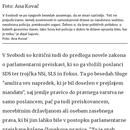
V Svobodi se po njegovih besedah zavzemajo, da se stvari razčistijo. "Nič ne
prejudiciramo, temelj suverenosti in samostojnosti države so neodvisno sodstvo,
neodvisna policija, preiskovalni organi. Želimo si, da brez političnih pritiskov, o
katerih govorimo danes, tako Sova kot policija v dobro te države opravita tisto, kar
je treba," je dejal Sajovic.
Foto: Ana Kovač
V Svobodi so kritični tudi do predloga novele zakona
o parlamentarni preiskavi, ki so ga vložili poslanci
SDS ter trojčka NSi, SLS in Fokus. Ta po besedah Sluge
"anulira ves napredek, ki je bil dosežen v prejšnjem
mandatu", saj jemlje pravico do pravnega varstva ne
samo poslancem, pač pa tudi preiskovancem,
morebitnim državljanom ali osebam zasebnega
prava, ki bi jim lahko bile v postopku parlamentarne
preiskave kršene človekove pravice. "To je grob