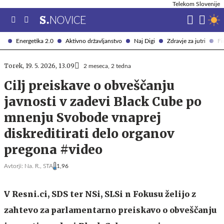
Telekom Slovenije
Energetika 2.0
Aktivno državljanstvo
Naj Digi
Zdravje za jutri
Fi
Torek, 19. 5. 2026, 13.09
2 meseca, 2 tedna
Cilj preiskave o obveščanju
javnosti v zadevi Black Cube po
mnenju Svobode vnaprej
diskreditirati delo organov
pregona #video
Avtorji:
Na. R.,
STA
1,96
V Resni.ci, SDS ter NSi, SLSi n Fokusu želijo z
zahtevo za parlamentarno preiskavo o obveščanju