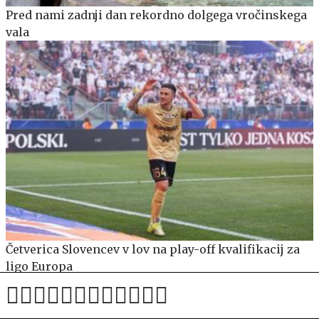
Pred nami zadnji dan rekordno dolgega vročinskega
vala
Četverica Slovencev v lov na play-off kvalifikacij za
ligo Europa