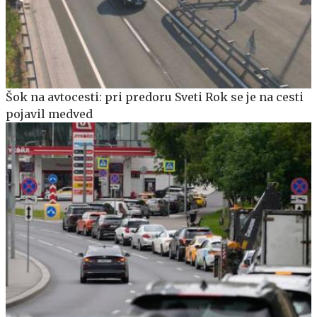
Šok na avtocesti: pri predoru Sveti Rok se je na cesti
pojavil medved