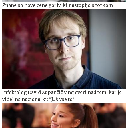
Znane so nove cene goriv, ki nastopijo s torkom
Infektolog David Zupančič v nejeveri nad tem, kar je
videl na nacionalki: "J...š vse to"