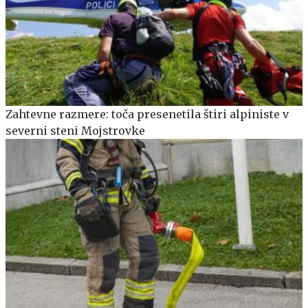
Zahtevne razmere: toča presenetila štiri alpiniste v
severni steni Mojstrovke