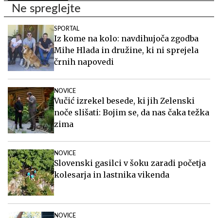
Ne spreglejte
SPORTAL
Iz kome na kolo: navdihujoča zgodba
Mihe Hlada in družine, ki ni sprejela
črnih napovedi
NOVICE
Vučić izrekel besede, ki jih Zelenski
noče slišati: Bojim se, da nas čaka težka
zima
NOVICE
Slovenski gasilci v šoku zaradi početja
kolesarja in lastnika vikenda
NOVICE