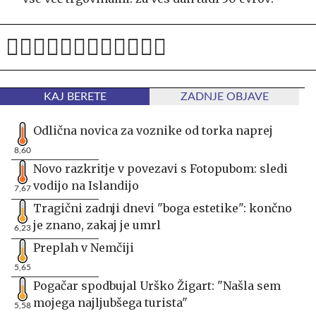
KAJ BERETE
ZADNJE OBJAVE
Odlična novica za voznike od torka naprej
8,60
Novo razkritje v povezavi s Fotopubom: sledi
vodijo na Islandijo
7,67
Tragični zadnji dnevi "boga estetike": končno
je znano, zakaj je umrl
6,23
Preplah v Nemčiji
5,65
Pogačar spodbujal Urško Žigart: "Našla sem
mojega najljubšega turista"
5,58