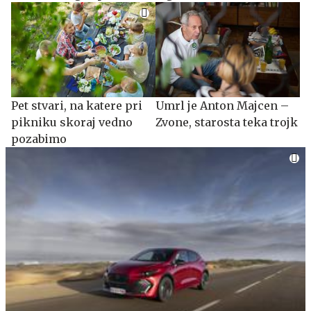
O'Briena
Pet stvari, na katere pri
Umrl je Anton Majcen –
pikniku skoraj vedno
Zvone, starosta teka trojk
pozabimo