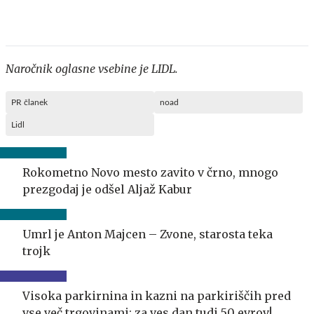
Naročnik oglasne vsebine je LIDL.
PR članek
noad
Lidl
Rokometno Novo mesto zavito v črno, mnogo
prezgodaj je odšel Aljaž Kabur
Umrl je Anton Majcen – Zvone, starosta teka
trojk
Visoka parkirnina in kazni na parkiriščih pred
vse več trgovinami: za ves dan tudi 50 evrov!