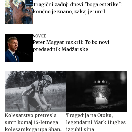
Tragični zadnji dnevi "boga estetike":
končno je znano, zakaj je umrl
NOVICE
Peter Magyar razkril: To bo novi
predsednik Madžarske
Kolesarstvo pretresla
Tragedija na Otoku,
smrt komaj 16-letnega
legendarni Mark Hughes
kolesarskega upa Shana
izgubil sina