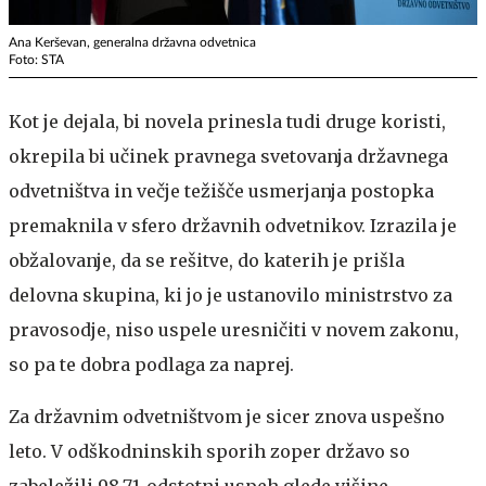
Ana Kerševan, generalna državna odvetnica
Foto: STA
Kot je dejala, bi novela prinesla tudi druge koristi,
okrepila bi učinek pravnega svetovanja državnega
odvetništva in večje težišče usmerjanja postopka
premaknila v sfero državnih odvetnikov. Izrazila je
obžalovanje, da se rešitve, do katerih je prišla
delovna skupina, ki jo je ustanovilo ministrstvo za
pravosodje, niso uspele uresničiti v novem zakonu,
so pa te dobra podlaga za naprej.
Za državnim odvetništvom je sicer znova uspešno
leto. V odškodninskih sporih zoper državo so
zabeležili 98,71-odstotni uspeh glede višine