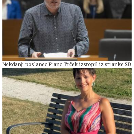
Nekdanji poslanec Franc Trček izstopil iz stranke SD