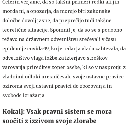
Čeferin verjame, da so takšni primeri redki ali jih
morda ni, a opozarja, da morajo biti zakonske
določbe dovolj jasne, da preprečijo tudi takšne
teoretične situacije. Spomnil je, da so se s podobno
težavo na državnem odvetništvu srečevali v času
epidemije covida-19, ko je tedanja vlada zahtevala, da
odvetništvo vlaga tožbe za izterjavo stroškov
varovanja prireditev zoper osebe, ki so v nasprotju z
vladnimi odloki uresničevale svoje ustavne pravice
oziroma svoji ustavni pravici do zborovanja in
svobode izražanja.
Kokalj: Vsak pravni sistem se mora
soočiti z izzivom svoje zlorabe