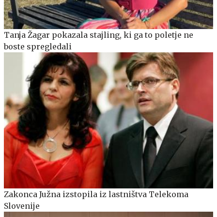
Tanja Žagar pokazala stajling, ki ga to poletje ne
boste spregledali
Zakonca Južna izstopila iz lastništva Telekoma
Slovenije