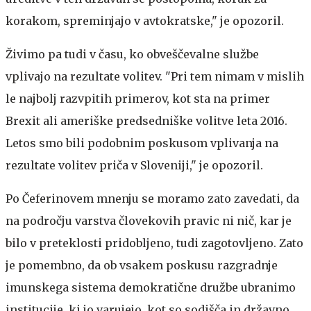
korakom, spreminjajo v avtokratske," je opozoril.
Živimo pa tudi v času, ko obveščevalne službe
vplivajo na rezultate volitev. "Pri tem nimam v mislih
le najbolj razvpitih primerov, kot sta na primer
Brexit ali ameriške predsedniške volitve leta 2016.
Letos smo bili podobnim poskusom vplivanja na
rezultate volitev priča v Sloveniji," je opozoril.
Po Čeferinovem mnenju se moramo zato zavedati, da
na področju varstva človekovih pravic ni nič, kar je
bilo v preteklosti pridobljeno, tudi zagotovljeno. Zato
je pomembno, da ob vsakem poskusu razgradnje
imunskega sistema demokratične družbe ubranimo
institucije, ki jo varujejo, kot so sodišča in državno