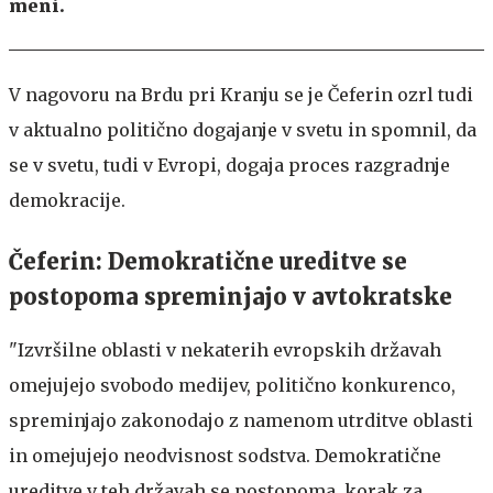
meni.
V nagovoru na Brdu pri Kranju se je Čeferin ozrl tudi
v aktualno politično dogajanje v svetu in spomnil, da
se v svetu, tudi v Evropi, dogaja proces razgradnje
demokracije.
Čeferin: Demokratične ureditve se
postopoma spreminjajo v avtokratske
"Izvršilne oblasti v nekaterih evropskih državah
omejujejo svobodo medijev, politično konkurenco,
spreminjajo zakonodajo z namenom utrditve oblasti
in omejujejo neodvisnost sodstva. Demokratične
ureditve v teh državah se postopoma, korak za