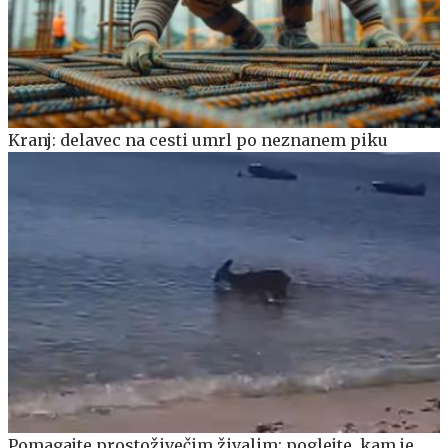
Kranj: delavec na cesti umrl po neznanem piku
Pomagajte prostoživečim živalim: poglejte, kam je