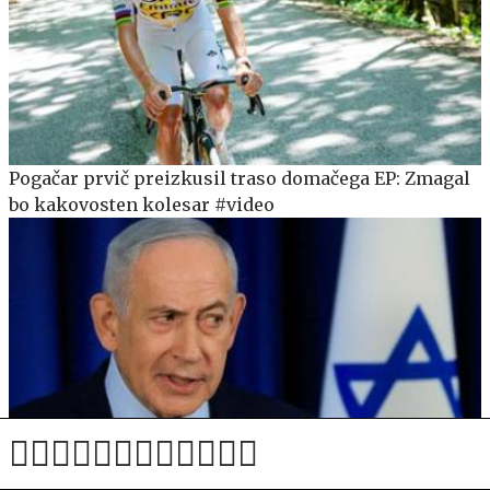
Pogačar prvič preizkusil traso domačega EP: Zmagal
bo kakovosten kolesar #video