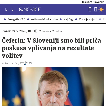
Telekom Slovenije
Energetika 2.0
Aktivno državljanstvo
Naj Digi
Zdravje za jutri
Fi
Torek, 19. 5. 2026, 18.01
2 meseca, 2 tedna
Čeferin: V Sloveniji smo bili priča
poskusa vplivanja na rezultate
volitev
Avtorji:
K. M.,
STA
2,53