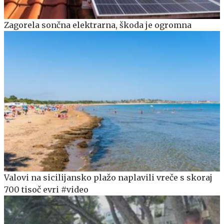
Zagorela sončna elektrarna, škoda je ogromna
Valovi na sicilijansko plažo naplavili vreče s skoraj
700 tisoč evri #video