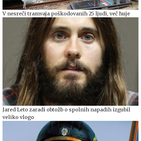
V nesreči tramvaja poškodovanih 25 ljudi, več huje
Jared Leto zaradi obtožb o spolnih napadih izgubil
veliko vlogo