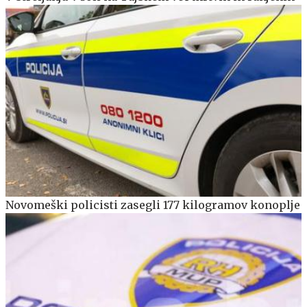
Novomeški policisti zasegli 177 kilogramov konoplje