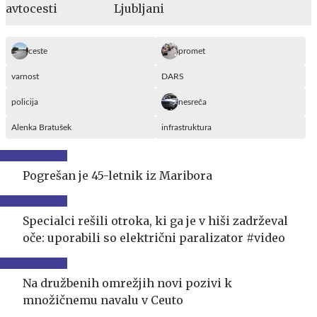
Ljubljani
ceste
promet
varnost
DARS
policija
nesreča
Alenka Bratušek
infrastruktura
Pogrešan je 45-letnik iz Maribora
Specialci rešili otroka, ki ga je v hiši zadrževal
oče: uporabili so električni paralizator #video
Na družbenih omrežjih novi pozivi k
množičnemu navalu v Ceuto