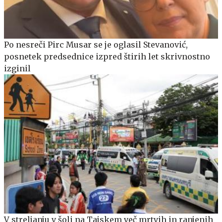
Po nesreči Pirc Musar se je oglasil Stevanović,
posnetek predsednice izpred štirih let skrivnostno
izginil
V streljanju v šoli na Tajskem več mrtvih in ranjenih