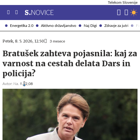
Telekom Slovenije
Energetika 2.0
Aktivno državljanstvo
Naj Digi
Zdravje za jutri
Fi
Petek, 8. 5. 2026, 12.50
3 mesece
Bratušek zahteva pojasnila: kaj za
varnost na cestah delata Dars in
policija?
Avtor:
Na. R.
2,08