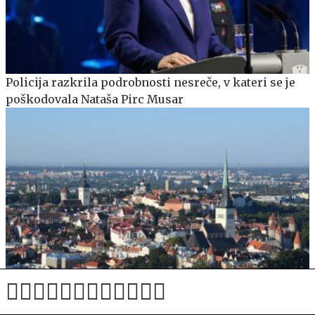
Policija razkrila podrobnosti nesreče, v kateri se je
poškodovala Nataša Pirc Musar
Litovska vojska: Rusija razmišlja o napadih na