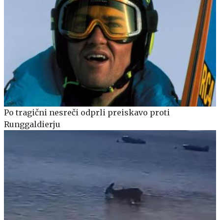
Po tragični nesreči odprli preiskavo proti
Runggaldierju