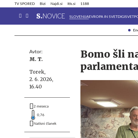
Info in obvestila
Tehnik
TV SPORED
Bizi
Najdi.si
Itis.si
1188
SLOVENIJA
EVROPA IN SVET
DIGISVET
P
Ene
Bomo šli n
Avtor:
M. T.
parlamenta
Torek,
2. 6. 2026,
16.40
2 meseca
0,76
Natisni članek