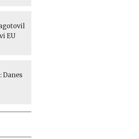
zagotovil
vi EU
: Danes