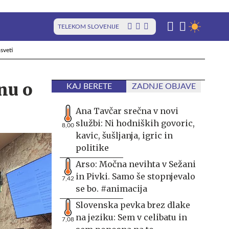
TELEKOM SLOVENIJE
sveti
nu o
KAJ BERETE
ZADNJE OBJAVE
Ana Tavčar srečna v novi
službi: Ni hodniških govoric,
8,00
kavic, šušljanja, igric in
politike
Arso: Močna nevihta v Sežani
in Pivki. Samo še stopnjevalo
7,42
se bo. #animacija
Slovenska pevka brez dlake
na jeziku: Sem v celibatu in
7,08