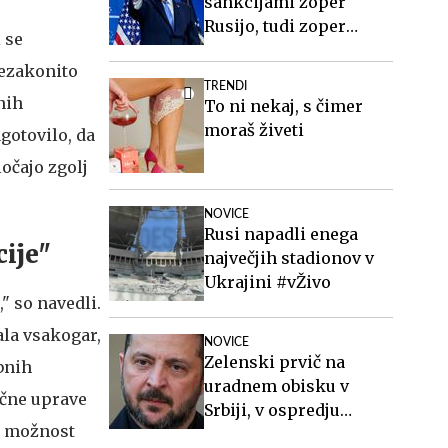
sankcijami zoper
Rusijo, tudi zoper
 se
Putina
nezakonito
TRENDI
nih
To ni nekaj, s čimer
moraš živeti
gotovilo, da
očajo zgolj
NOVICE
Rusi napadli enega
cije"
največjih stadionov v
Ukrajini #vŽivo
" so navedli.
la vsakogar,
NOVICE
Zelenski prvič na
bnih
uradnem obisku v
nčne uprave
Srbiji, v ospredju
i možnost
gospodarstvo, varnost