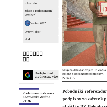
referendum
zakon o parlamentarni
preiskavi
Volitve 2026
Državni zbor
vlada
Skupina državljanov je v DZ vloži
Dodajte med
zakona o parlamentarni preiskavi.
prednostne vire
Foto: STA
Pobudniki referenduma
Vlada imenovala nove
nadzornike družbe
podpisov za začetek 
2TDK
vložili v DZ. Pobudo s