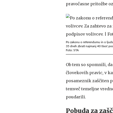
pravočasne pritožbe o
Po zakonu o referendumu in o ljudski
35 dneh zbrati najmanj 40 tisoč pod
Foto: STA
Ob tem so spomnili, da
človekovih pravic, v k
posameznik zaščiten pr
temveč temeljne vrednot
poudarili.
Pobuda za zašči