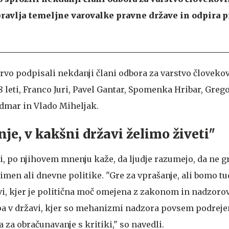
ravlja temeljne varovalke pravne države in odpira p
rvo podpisali nekdanji člani odbora za varstvo človekov
8 leti, Franco Juri, Pavel Gantar, Spomenka Hribar, Greg
dmar in Vlado Miheljak.
je, v kakšni državi želimo živeti"
li, po njihovem mnenju kaže, da ljudje razumejo, da ne g
men ali dnevne politike. "Gre za vprašanje, ali bomo tu
avi, kjer je politična moč omejena z zakonom in nadzoro
a v državi, kjer so mehanizmi nadzora povsem podrejen
a za obračunavanje s kritiki," so navedli.