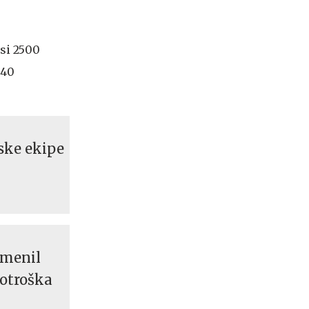
isi 2500
 40
rske ekipe
emenil
 otroška