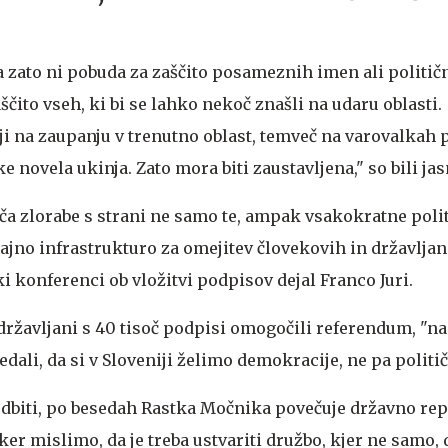
ato ni pobuda za zaščito posameznih imen ali političn
ščito vseh, ki bi se lahko nekoč znašli na udaru oblasti.
i na zaupanju v trenutno oblast, temveč na varovalkah 
ke novela ukinja. Zato mora biti zaustavljena," so bili jas
 zlorabe s strani ne samo te, ampak vsakokratne poli
rajno infrastrukturo za omejitev človekovih in državlja
ki konferenci ob vložitvi podpisov dejal Franco Juri.
 državljani s 40 tisoč podpisi omogočili referendum, "n
ali, da si v Sloveniji želimo demokracije, ne pa političn
podbiti, po besedah Rastka Močnika povečuje državno rep
r mislimo, da je treba ustvariti družbo, kjer ne samo, 