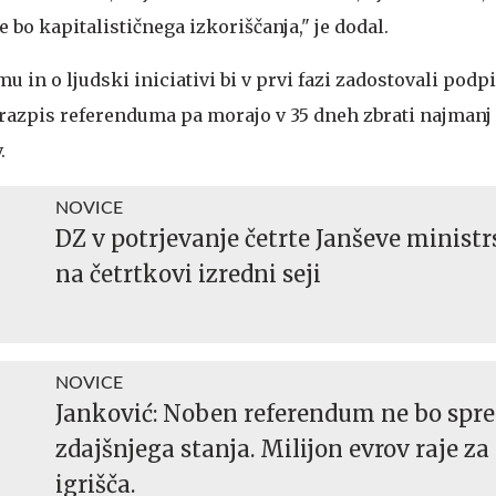
e bo kapitalističnega izkoriščanja," je dodal.
 in o ljudski iniciativi bi v prvi fazi zadostovali podp
a razpis referenduma pa morajo v 35 dneh zbrati najmanj
.
NOVICE
DZ v potrjevanje četrte Janševe minist
na četrtkovi izredni seji
NOVICE
Janković: Noben referendum ne bo spr
zdajšnjega stanja. Milijon evrov raje za
igrišča.