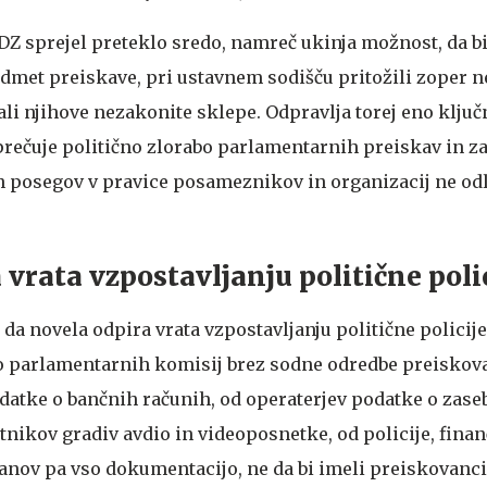
 DZ sprejel preteklo sredo, namreč ukinja možnost, da bi
dmet preiskave, pri ustavnem sodišču pritožili zoper 
li njihove nezakonite sklepe. Odpravlja torej eno ključ
prečuje politično zlorabo parlamentarnih preiskav in za
h posegov v pravice posameznikov in organizacij ne odl
 vrata vzpostavljanju politične poli
da novela odpira vrata vzpostavljanju politične policije,
o parlamentarnih komisij brez sodne odredbe preiskova
datke o bančnih računih, od operaterjev podatke o zase
nikov gradiv avdio in videoposnetke, od policije, fina
anov pa vso dokumentacijo, ne da bi imeli preiskovanc