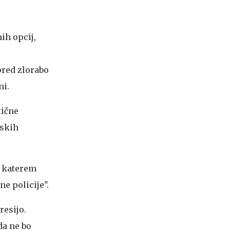
ih opcij,
pred zlorabo
ni.
tične
nskih
a katerem
e policije".
resijo.
da ne bo