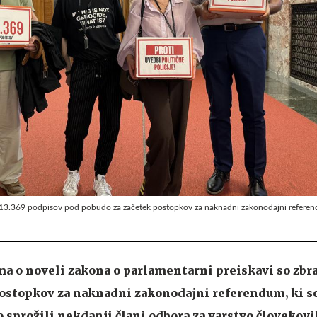
la 13.369 podpisov pod pobudo za začetek postopkov za naknadni zakonodajni referen
 o noveli zakona o parlamentarni preiskavi so zbra
postopkov za naknadni zakonodajni referendum, ki so
o sprožili nekdanji člani odbora za varstvo človekovi