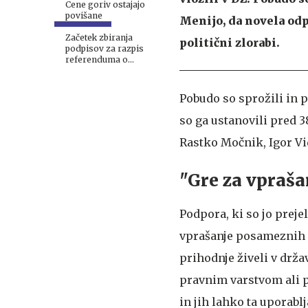
Cene goriv ostajajo
povišane
Menijo, da novela odp
Začetek zbiranja
politični zlorabi.
podpisov za razpis
referenduma o
interventnem zakonu 1.
septembra
Pobudo so sprožili in p
so ga ustanovili pred 3
Rastko Močnik, Igor Vi
"Gre za vprašan
Podpora, ki so jo preje
vprašanje posameznih i
prihodnje živeli v drž
pravnim varstvom ali p
in jih lahko ta uporablj