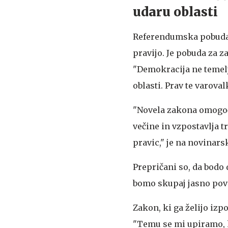
udaru oblasti
Referendumska pobuda z
pravijo. Je pobuda za za
"Demokracija ne temelj
oblasti. Prav te varoval
"Novela zakona omogoča
večine in vzpostavlja t
pravic," je na novinars
Prepričani so, da bodo
bomo skupaj jasno poved
Zakon, ki ga želijo iz
"Temu se mi upiramo, ke