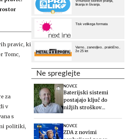
rostor
ih pravic, ki
or Tomc,
Ne spreglejte
NOVICE
Baterijski sistemi
re za
postajajo ključ do
di v
nižjih stroškov
elektrike v podjetjih
vana s
i politiki,
NOVICE
ZDA z novimi