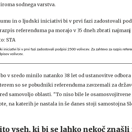
ziroma sodnega varstva.
 iniciativi bi v prvi fazi zadostovali podpisi 2500 volivcev. Za zahtevo za razpis ref
pisov volivcev.
 bo v sredo minilo natanko 38 let od ustanovitve odbora
aterem so se pobudniki referenduma zavzemali za državo
ed samovoljo oblasti. "To niso bile le osamosvojitvene 
e, na katerih je nastala in še danes stoji samostojna Sl
to vseh, ki bi se lahko nekoč znašli