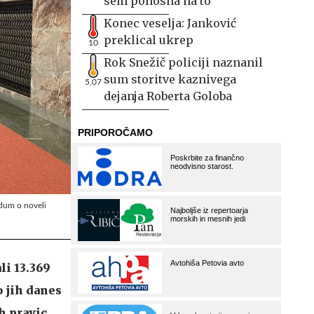
sem ponosna na to
Konec veselja: Janković
preklical ukrep
10
Rok Snežič policiji naznanil
sum storitve kaznivega
5,07
dejanja Roberta Goloba
dum o noveli
li 13.369
 jih danes
h pravic.