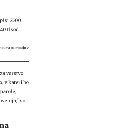
in evropska
prihodnost
erenduma pa morajo v
 za varstvo
, v kateri bo
parole,
ovenija," so
 na