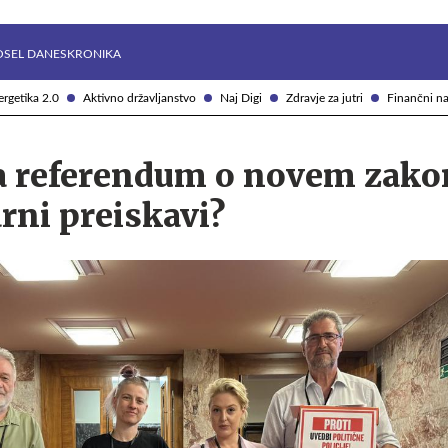
Želite prejemati e-novice?
Uživajmo pametno
OSEL DANES
KRONIKA
rgetika 2.0
Aktivno državljanstvo
Naj Digi
Zdravje za jutri
Finančni na
a referendum o novem zako
rni preiskavi?