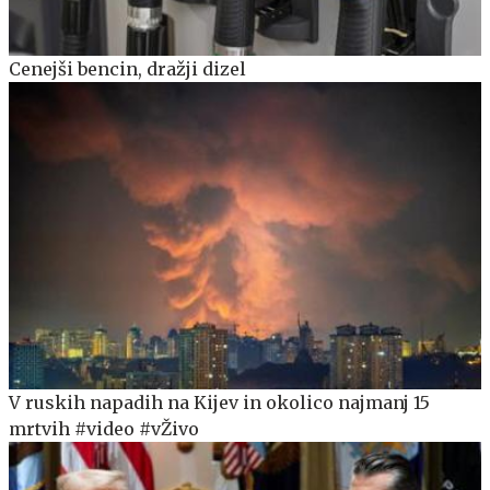
Cenejši bencin, dražji dizel
V ruskih napadih na Kijev in okolico najmanj 15
mrtvih #video #vŽivo