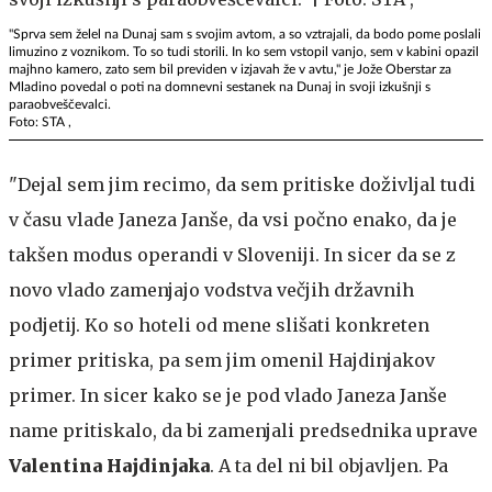
"Sprva sem želel na Dunaj sam s svojim avtom, a so vztrajali, da bodo pome poslali
limuzino z voznikom. To so tudi storili. In ko sem vstopil vanjo, sem v kabini opazil
majhno kamero, zato sem bil previden v izjavah že v avtu," je Jože Oberstar za
Mladino povedal o poti na domnevni sestanek na Dunaj in svoji izkušnji s
paraobveščevalci.
Foto: STA ,
"Dejal sem jim recimo, da sem pritiske doživljal tudi
v času vlade Janeza Janše, da vsi počno enako, da je
takšen modus operandi v Sloveniji. In sicer da se z
novo vlado zamenjajo vodstva večjih državnih
podjetij. Ko so hoteli od mene slišati konkreten
primer pritiska, pa sem jim omenil Hajdinjakov
primer. In sicer kako se je pod vlado Janeza Janše
name pritiskalo, da bi zamenjali predsednika uprave
Valentina Hajdinjaka
. A ta del ni bil objavljen. Pa