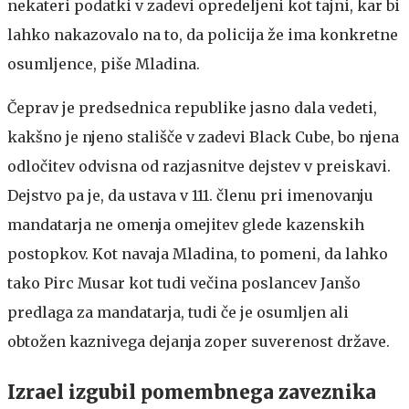
nekateri podatki v zadevi opredeljeni kot tajni, kar bi
lahko nakazovalo na to, da policija že ima konkretne
osumljence, piše Mladina.
Čeprav je predsednica republike jasno dala vedeti,
kakšno je njeno stališče v zadevi Black Cube, bo njena
odločitev odvisna od razjasnitve dejstev v preiskavi.
Dejstvo pa je, da ustava v 111. členu pri imenovanju
mandatarja ne omenja omejitev glede kazenskih
postopkov. Kot navaja Mladina, to pomeni, da lahko
tako Pirc Musar kot tudi večina poslancev Janšo
predlaga za mandatarja, tudi če je osumljen ali
obtožen kaznivega dejanja zoper suverenost države.
Izrael izgubil pomembnega zaveznika