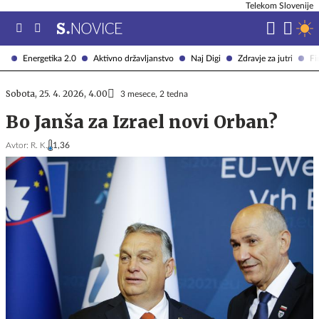
Telekom Slovenije
Energetika 2.0
Aktivno državljanstvo
Naj Digi
Zdravje za jutri
Fi
Sobota, 25. 4. 2026, 4.00
3 mesece, 2 tedna
Bo Janša za Izrael novi Orban?
Avtor:
R. K.
1,36