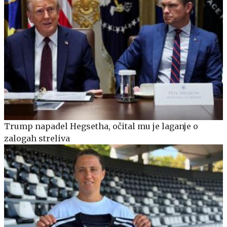
Trump napadel Hegsetha, očital mu je laganje o
zalogah streliva