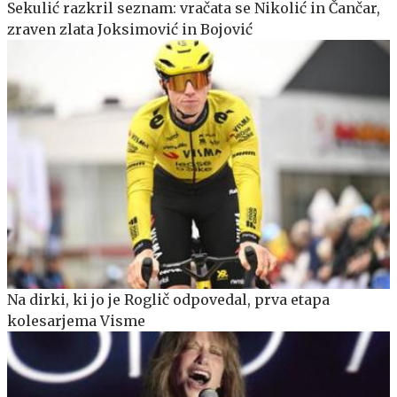
Sekulić razkril seznam: vračata se Nikolić in Čančar,
zraven zlata Joksimović in Bojović
Na dirki, ki jo je Roglič odpovedal, prva etapa
kolesarjema Visme