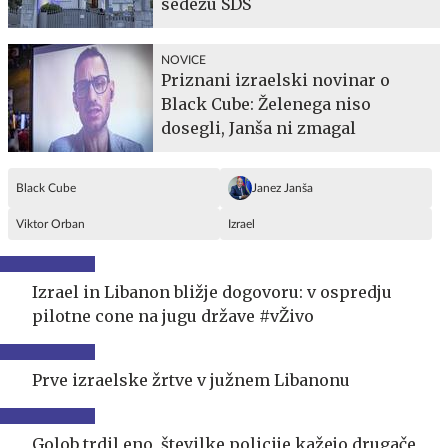
sedežu SDS
NOVICE
Priznani izraelski novinar o
Black Cube: Želenega niso
dosegli, Janša ni zmagal
Black Cube
Janez Janša
Viktor Orban
Izrael
Izrael in Libanon bližje dogovoru: v ospredju
pilotne cone na jugu države #vŽivo
Prve izraelske žrtve v južnem Libanonu
Golob trdil eno, številke policije kažejo drugače