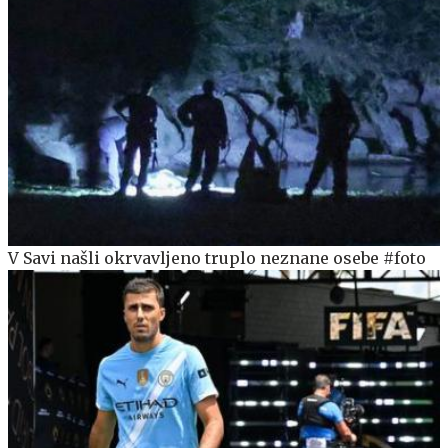
V Savi našli okrvavljeno truplo neznane osebe #foto