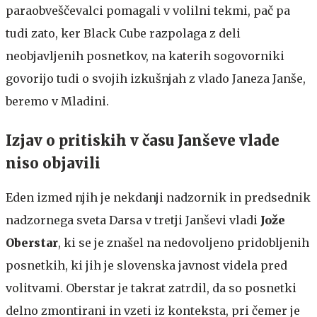
paraobveščevalci pomagali v volilni tekmi, pač pa
tudi zato, ker Black Cube razpolaga z deli
neobjavljenih posnetkov, na katerih sogovorniki
govorijo tudi o svojih izkušnjah z vlado Janeza Janše,
beremo v Mladini.
Izjav o pritiskih v času Janševe vlade
niso objavili
Eden izmed njih je nekdanji nadzornik in predsednik
nadzornega sveta Darsa v tretji Janševi vladi
Jože
Oberstar
, ki se je znašel na nedovoljeno pridobljenih
posnetkih, ki jih je slovenska javnost videla pred
volitvami. Oberstar je takrat zatrdil,
da so posnetki
delno zmontirani in vzeti iz konteksta, pri čemer je