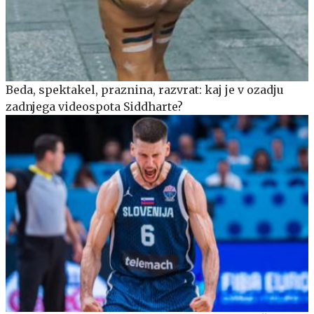
Beda, spektakel, praznina, razvrat: kaj je v ozadju
zadnjega videospota Siddharte?