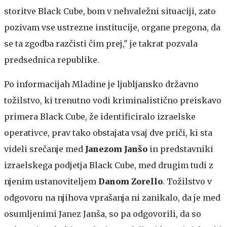
storitve Black Cube, bom v nehvaležni situaciji, zato
pozivam vse ustrezne institucije, organe pregona, da
se ta zgodba razčisti čim prej," je takrat pozvala
predsednica republike.
Po informacijah Mladine je ljubljansko državno
tožilstvo, ki trenutno vodi kriminalistično preiskavo
primera Black Cube, že identificiralo izraelske
operativce, prav tako obstajata vsaj dve priči, ki sta
videli srečanje med
Janezom Janšo
in predstavniki
izraelskega podjetja Black Cube, med drugim tudi z
njenim ustanoviteljem
Danom Zorello
. Tožilstvo v
odgovoru na njihova vprašanja ni zanikalo, da je med
osumljenimi Janez Janša, so pa odgovorili, da so