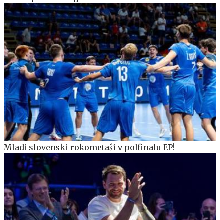
Mladi slovenski rokometaši v polfinalu EP!