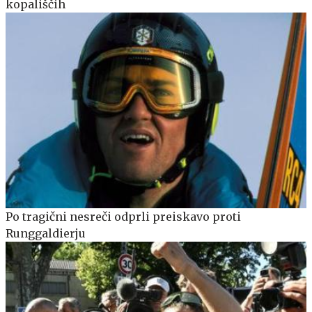
kopališčih
Po tragični nesreči odprli preiskavo proti
Runggaldierju