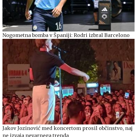
Nogometna bomba v Španiji: Rodri izbral Barcelono
Jakov Jozinović med koncertom prosil občinstvo, naj
ne izvaja nevarnega trenda