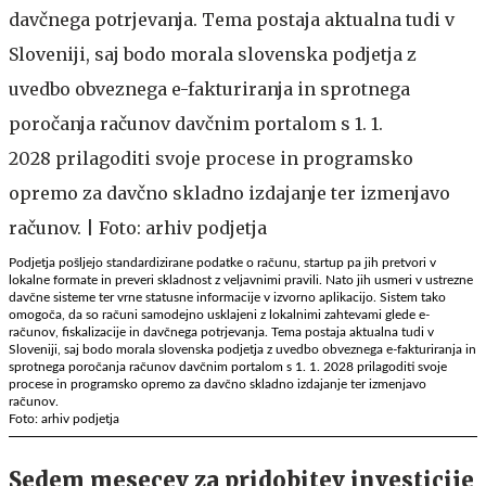
Podjetja pošljejo standardizirane podatke o računu, startup pa jih pretvori v
lokalne formate in preveri skladnost z veljavnimi pravili. Nato jih usmeri v ustrezne
davčne sisteme ter vrne statusne informacije v izvorno aplikacijo. Sistem tako
omogoča, da so računi samodejno usklajeni z lokalnimi zahtevami glede e-
računov, fiskalizacije in davčnega potrjevanja. Tema postaja aktualna tudi v
Sloveniji, saj bodo morala slovenska podjetja z uvedbo obveznega e-fakturiranja in
sprotnega poročanja računov davčnim portalom s 1. 1. 2028 prilagoditi svoje
procese in programsko opremo za davčno skladno izdajanje ter izmenjavo
računov.
Foto: arhiv podjetja
Sedem mesecev za pridobitev investicije