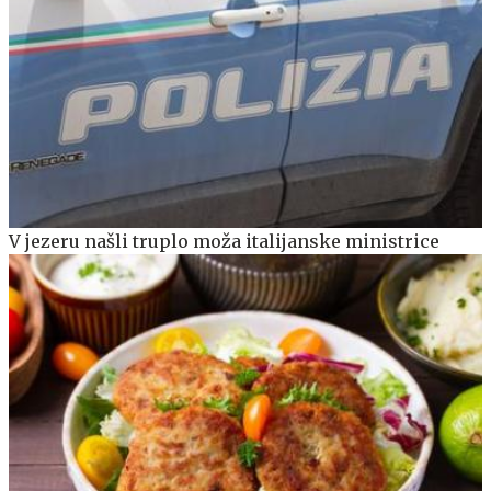
V jezeru našli truplo moža italijanske ministrice