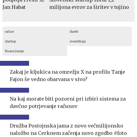
milijona evrov za širitev v tujino
račun
davki
startup
investicija
financiranje
Zakaj je kljukica na omrežju X na profilu Tanje
Fajon še vedno obarvana v sivo?
Na kaj morate biti pozorni pri izbiri sistema za
davčno potrjevanje računov
Družba Postojnska jama z novo večmilijonsko
naložbo na Cerknem začenja novo zgodbo #foto