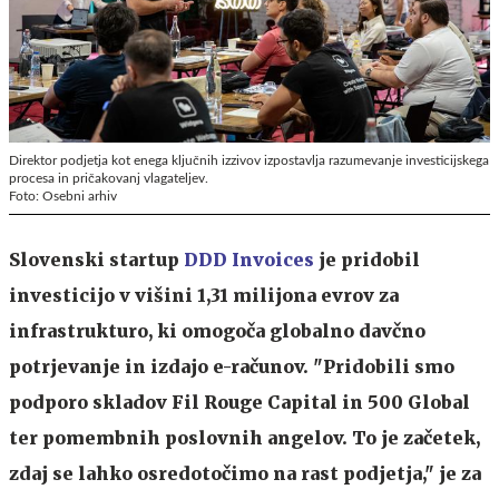
Direktor podjetja kot enega ključnih izzivov izpostavlja razumevanje investicijskega
procesa in pričakovanj vlagateljev.
Foto: Osebni arhiv
Slovenski startup
DDD Invoices
je pridobil
investicijo v višini 1,31 milijona evrov za
infrastrukturo, ki omogoča globalno davčno
potrjevanje in izdajo e-računov. "Pridobili smo
podporo skladov Fil Rouge Capital in 500 Global
ter pomembnih poslovnih angelov. To je začetek,
zdaj se lahko osredotočimo na rast podjetja," je za