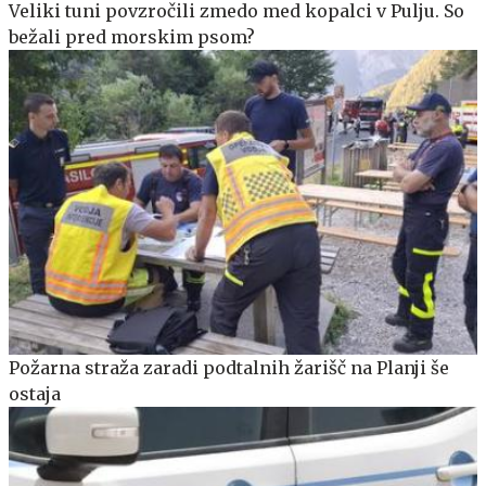
Veliki tuni povzročili zmedo med kopalci v Pulju. So
bežali pred morskim psom?
Požarna straža zaradi podtalnih žarišč na Planji še
ostaja