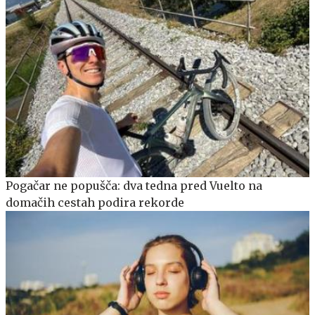
Pogačar ne popušča: dva tedna pred Vuelto na
domačih cestah podira rekorde