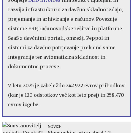
razvija infrastrukturo za davčno skladno izdajo,
prejemanje in arhiviranje e-računov. Povezuje
sisteme ERP, računovodske rešitve in platforme
SaaS z davčnimi portali, omrežji Peppol in
sistemi za davčno potrjevanje prek ene same
integracije ter avtomatizira skladnost in
dokumentne procese.
V letu 2025 je zabeležilo 242.922 evrov prihodkov
(kar je 120 odstotkov več kot leto prej) in 258.470
evrov izgube.
NOVICE
Slovenski startup zbral 1,2