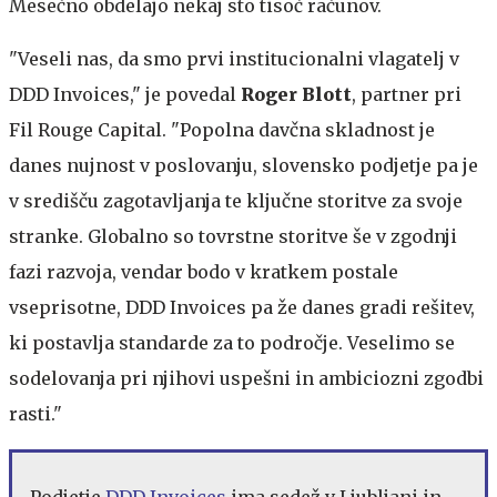
Mesečno obdelajo nekaj sto tisoč računov.
"Veseli nas, da smo prvi institucionalni vlagatelj v
DDD Invoices," je povedal
Roger Blott
, partner pri
Fil Rouge Capital. "Popolna davčna skladnost je
danes nujnost v poslovanju, slovensko podjetje pa je
v središču zagotavljanja te ključne storitve za svoje
stranke. Globalno so tovrstne storitve še v zgodnji
fazi razvoja, vendar bodo v kratkem postale
vseprisotne, DDD Invoices pa že danes gradi rešitev,
ki postavlja standarde za to področje. Veselimo se
sodelovanja pri njihovi uspešni in ambiciozni zgodbi
rasti."
Podjetje
DDD Invoices
ima sedež v Ljubljani in