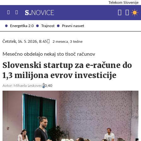
Telekom Slovenije
Energetika 2.0
Trajnost
Pravni nasvet
Četrtek, 14. 5. 2026, 8.45
2 meseca, 3 tedne
Mesečno obdelajo nekaj sto tisoč računov
Slovenski startup za e-račune do
1,3 milijona evrov investicije
Avtor:
Mihaela Leskovec
0,40