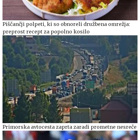
Piščančji polpeti, ki so obnoreli družbena omrežja:
preprost recept za popolno kosilo
Primorska avtocesta zaprta zaradi prometne nesreče