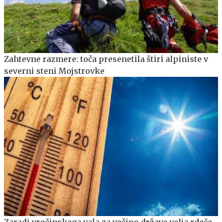
Zahtevne razmere: toča presenetila štiri alpiniste v
severni steni Mojstrovke
Zaradi vročinskega vala za večino države velja rdeče