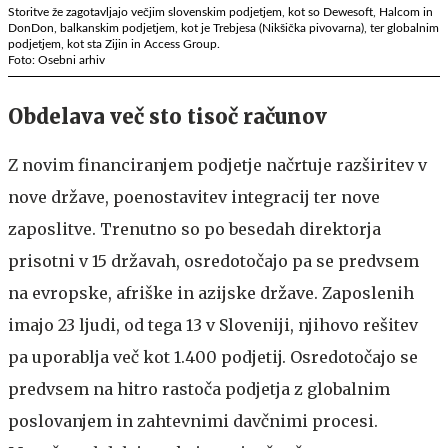
Storitve že zagotavljajo večjim slovenskim podjetjem, kot so Dewesoft, Halcom in
DonDon, balkanskim podjetjem, kot je Trebjesa (Nikšička pivovarna), ter globalnim
podjetjem, kot sta Zijin in Access Group.
Foto: Osebni arhiv
Obdelava več sto tisoč računov
Z novim financiranjem podjetje načrtuje razširitev v
nove države, poenostavitev integracij ter nove
zaposlitve. Trenutno so po besedah direktorja
prisotni v 15 državah, osredotočajo pa se predvsem
na evropske, afriške in azijske države. Zaposlenih
imajo 23 ljudi, od tega 13 v Sloveniji, njihovo rešitev
pa uporablja več kot 1.400 podjetij. Osredotočajo se
predvsem na hitro rastoča podjetja z globalnim
poslovanjem in zahtevnimi davčnimi procesi.