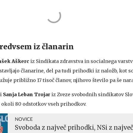
redvsem iz članarin
nšek Aškerc
iz Sindikata zdravstva in socialnega varstv
avljajo članarine, del pa tudi prihodki iz naložb, kot s
užuje približno 17 tisoč članov, njihovo število pa še nar
di
Sanja Leban Trojar
iz Zveze svobodnih sindikatov Slov
o okoli 80 odstotkov vseh prihodkov.
NOVICE
Svoboda z največ prihodki, NSi z najve