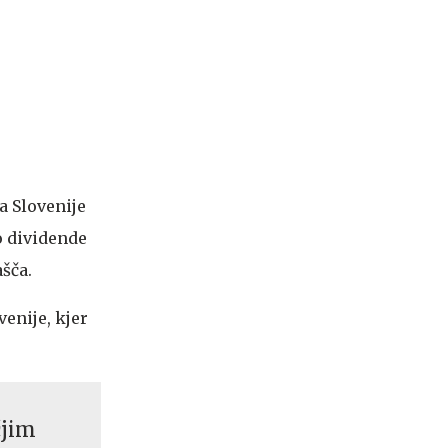
a Slovenije
o dividende
ašča.
enije, kjer
čjim