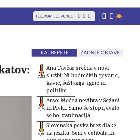
TELEKOM SLOVENIJE
KAJ BERETE
ZADNJE OBJAVE
katov:
Ana Tavčar srečna v novi
službi: Ni hodniških govoric,
7,83
kavic, šušljanja, igric in
politike
Arso: Močna nevihta v Sežani
in Pivki. Samo še stopnjevalo
7,79
se bo. #animacija
Slovenska pevka brez dlake
na jeziku: Sem v celibatu in
6,88