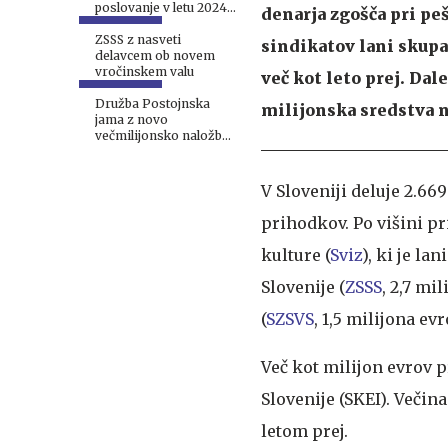
poslovanje v letu 2024
denarja zgošča pri peš
izdalo mnenje s
pridržkom
ZSSS z nasveti
sindikatov lani skupa
delavcem ob novem
vročinskem valu
več kot leto prej. Dal
Družba Postojnska
milijonska sredstva n
jama z novo
večmilijonsko naložbo
na Cerknem začenja
novo zgodbo #foto
V Sloveniji deluje 2.66
prihodkov. Po višini pr
kulture (
Sviz
), ki je la
Slovenije (
ZSSS
, 2,7 mi
(
SZSVS
, 1,5 milijona evr
Več kot milijon evrov p
Slovenije (SKEI). Večina
letom prej.