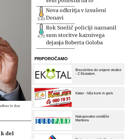
sem ponosna na to
Nova odkritja v izsušeni
Donavi
5,43
Rok Snežič policiji naznanil
sum storitve kaznivega
4,75
dejanja Roberta Goloba
hodkov in dva
ik del