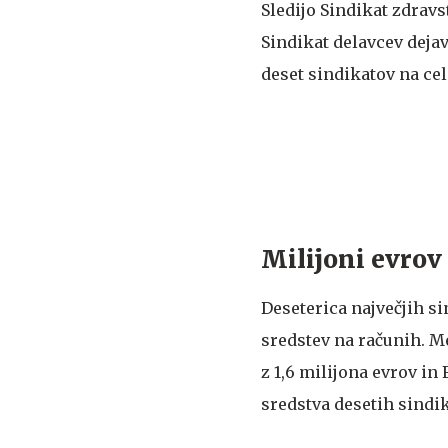
Sledijo Sindikat zdravst
Sindikat delavcev dejav
deset sindikatov na cel
Milijoni evrov
Deseterica največjih si
sredstev na računih. M
z 1,6 milijona evrov in
sredstva desetih sindik