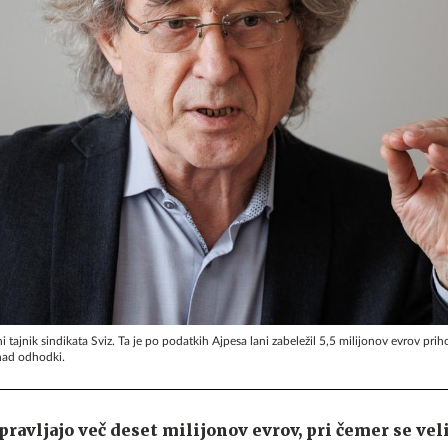
vni tajnik sindikata Sviz. Ta je po podatkih Ajpesa lani zabeležil 5,5 milijonov evrov pri
nad odhodki.
ravljajo več deset milijonov evrov, pri čemer se vel