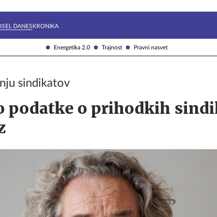
Želite prejemati e-novice?
Uživajmo pametno
OSEL DANES
KRONIKA
Energetika 2.0
Trajnost
Pravni nasvet
nju sindikatov
 podatke o prihodkih sindi
z