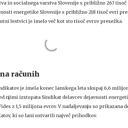
va in socialnega varstva Slovenije s približno 267 tisoč 
nosti energetike Slovenije s približno 218 tisoč evri pr
otni lestvici je imelo več kot sto tisoč evrov presežka.
 na računih
ndikatov je imela konec lanskega leta skupaj 6,6 milijo
ed njimi izstopata Sindikat delavcev dejavnosti energet
 Fides z 1,5 milijona evrov. V nadaljevanju so prikazana 
atov, ki so lani ustvarili največ prihodkov.