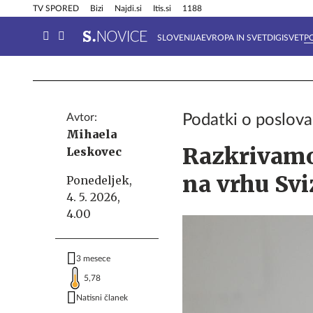
Info in obvestila
Tehnik
TV SPORED
Bizi
Najdi.si
Itis.si
1188
SLOVENIJA
EVROPA IN SVET
DIGISVET
P
Avtor:
Podatki o poslova
Mihaela
Razkrivamo
Leskovec
na vrhu Svi
Ponedeljek,
4. 5. 2026,
4.00
3 mesece
5,78
Natisni članek