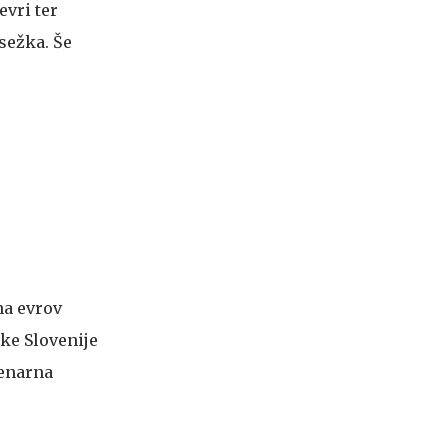
evri ter
esežka. Še
na evrov
ike Slovenije
denarna