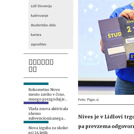
Lidl Slovenija
kadrovanje
študentsko delo
kariera
zaposlitev
Rokometno Novo
mesto zavito v črno,
mnogo prezgodaj je
Foto: Pigac.si
odšel Aljaž Kabur
Vlada znova aktivirala
shemo
Nives je v Lidlovi tr
subvencioniranega
skrajšanega delovnika
pa prevzema odgovorn
Nova izguba za skoke:
pri 24 letih