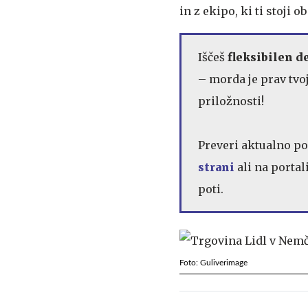
in z ekipo, ki ti stoji 
Iščeš
fleksibilen d
– morda je prav tvoj
priložnosti!
Preveri aktualno p
strani
ali na portal
poti.
Foto: Guliverimage