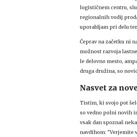
logističnem centru, sl
regionalnih vodij proda
uporabljam pri delu ter
Čeprav na začetku ni na
možnost razvoja lastneg
le delovno mesto, ampak
druga družina, so novi
Nasvet za nove 
Tistim, ki svojo pot šel
so vedno polni novih inf
vsak dan spoznaš nekaj
navdihom: "Verjemite v