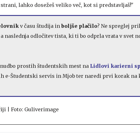
ob strani, lahko dosežeš veliko več, kot si predstavljaš!"
elovnik
v času študija in
boljše plačilo
? Ne spreglej pri
a naslednja odločitev tista, ki ti bo odprla vrata v svet 
onudbo prostih študentskih mest na
Lidlovi karierni s
ih e-Študentski servis in Mjob ter naredi prvi korak na 