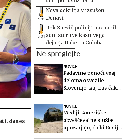
sem ponosna na to
Nova odkritja v izsušeni
Donavi
5,81
Rok Snežič policiji naznanil
sum storitve kaznivega
5,04
dejanja Roberta Goloba
Ne spreglejte
NOVICE
Padavine ponoči vsaj
deloma osvežile
Slovenijo, kaj nas čaka
v prihodnjih dneh?
NOVICE
Mediji: Ameriške
obveščevalne službe
ati, danes
opozarjajo, da bi Rusija
lahko že kmalu