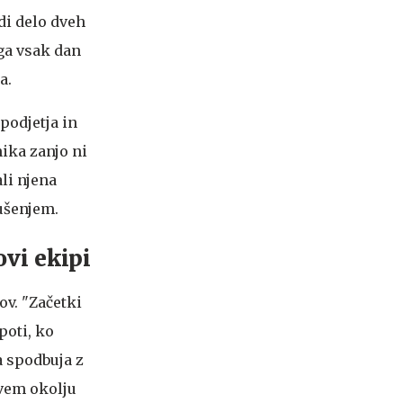
di delo dveh
 ga vsak dan
a.
podjetja in
nika zanjo ni
li njena
ušenjem.
ovi ekipi
ov. "Začetki
poti, ko
a spodbuja z
avem okolju