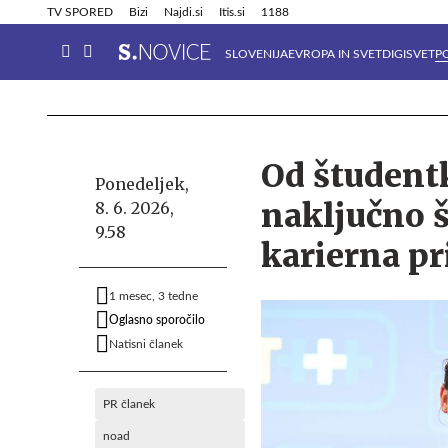
Info in obvestila
Tehnik
TV SPORED
Bizi
Najdi.si
Itis.si
1188
SLOVENIJA
EVROPA IN SVET
DIGISVET
P
Od študent
Ponedeljek,
naključno 
8. 6. 2026,
9.58
karierna pr
1 mesec, 3 tedne
Oglasno sporočilo
Natisni članek
PR članek
noad