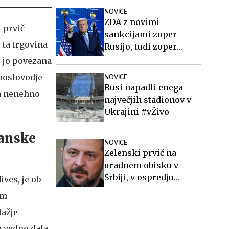
preizkusila Nato
NOVICE
ZDA z novimi
i prvič
sankcijami zoper
 ta trgovina
Rusijo, tudi zoper
Putina
o jo povezana
 poslovodje
NOVICE
Rusi napadli enega
ga nenehno
največjih stadionov v
Ukrajini #vŽivo
danske
NOVICE
Zelenski prvič na
uradnem obisku v
Srbiji, v ospredju
ives, je ob
gospodarstvo, varnost
em
in evropska
lažje
prihodnost
e vedno dala