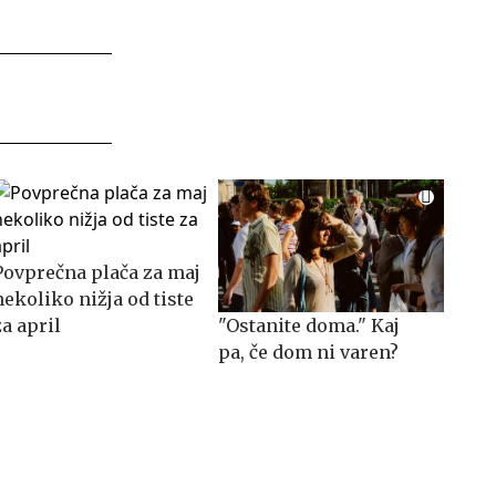
Povprečna plača za maj
nekoliko nižja od tiste
za april
"Ostanite doma." Kaj
pa, če dom ni varen?