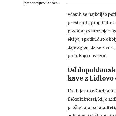
presenetljivo končala
kariero
Včasih se najboljše pot
prestopila prag Lidlove
postala prostor njenega
ekipa, spodbudno okolj
daje zgled, da se z ve
pomikajo navzgor.
Od dopoldanski
kave z Lidlovo
Usklajevanje študija in 
fleksibilnosti, ki jo 
preživljala na fakultet
usklajevanje študija in