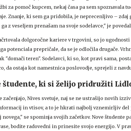
užbi za pomoč kupcem, nekaj časa pa sem spoznavala tu
je. Znanje, ki sem ga pridobila, je neprecenljivo – zdaj
 ga z veseljem prenašam na svoje sodelavce," je povedal
črtovala dolgoročne kariere v trgovini, so jo ugodnosti 
a potenciala prepričale, da se je odločila drugače. Vrh
 "domači teren". Sodelavci, ki so, kot pravi sama, posta
co, da ostaja kot namestnica poslovodje, sprejeli z navd
študente, ki si želijo pridružiti Lidl
e začenjajo, Nives svetuje, naj se ne ustrašijo novih izziv
ormacij in vtisov, a to je hkrati najbolj vznemirljiv del 
 novega," se spominja svojih začetkov. Nove študente p
ase, bodite radovedni in prinesite svojo energijo. V pr