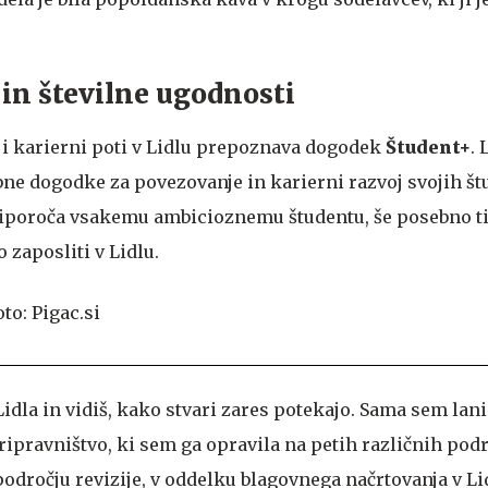
 in številne ugodnosti
i karierni poti v Lidlu prepoznava dogodek
Študent+
.
ne dogodke za povezovanje in karierni razvoj svojih št
riporoča vsakemu ambicioznemu študentu, še posebno tis
o zaposliti v Lidlu.
idla in vidiš, kako stvari zares potekajo. Sama sem lan
ipravništvo, ki sem ga opravila na petih različnih podr
dročju revizije, v oddelku blagovnega načrtovanja v L