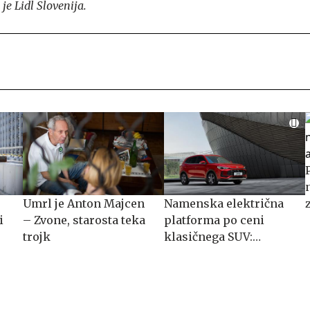
je Lidl Slovenija.
Umrl je Anton Majcen
Namenska električna
i
– Zvone, starosta teka
platforma po ceni
trojk
klasičnega SUV:
spoznajte MG S5 EV