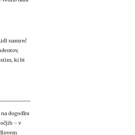
 Lidl namreč
udentov,
tim, ki bi
i na dogodku
očjih – v
idlovem