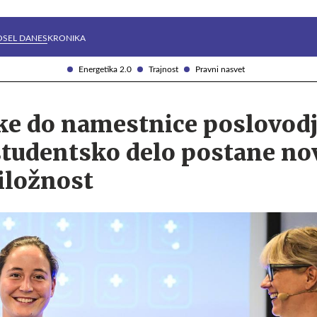
Želite prejemati e-novice?
Uživajmo pametno
OSEL DANES
KRONIKA
Energetika 2.0
Trajnost
Pravni nasvet
ke do namestnice poslovodj
študentsko delo postane no
iložnost