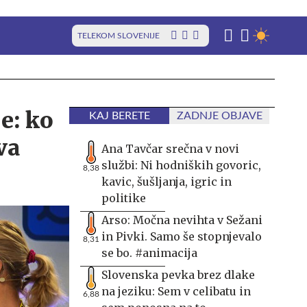
TELEKOM SLOVENIJE
e: ko
KAJ BERETE
ZADNJE OBJAVE
va
Ana Tavčar srečna v novi
službi: Ni hodniških govoric,
8,38
kavic, šušljanja, igric in
politike
Arso: Močna nevihta v Sežani
in Pivki. Samo še stopnjevalo
8,31
se bo. #animacija
Slovenska pevka brez dlake
na jeziku: Sem v celibatu in
6,88