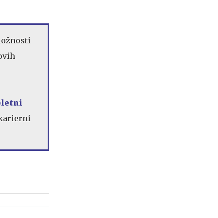
ložnosti
novih
pletni
karierni