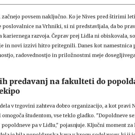
i začnejo povsem naključno. Ko je Nives pred štirimi let
 poslovalnice na Vrhniki, si ni predstavljala, da bo prav
 kariernega razvoja. Čeprav prej Lidla ni obiskovala, s
e in novi izzivi hitro pritegnili. Danes kot namestnica
stnostjo, radovednostjo in priložnostmi meje dosegljive
h predavanj na fakulteti do popol
 ekipo
dela v trgovini zahteva dobro organizacijo, a kot pravi N
Lidl omogoča študentom, vse teklo gladko. "Dopoldneve s
i, popoldneve pa v Lidlu," pojasnjuje. Ključni moment za 
 dela je bila popoldanska kava v krogu sodelavcev, ki ji j