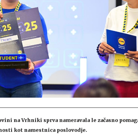
govini na Vrhniki sprva nameravala le začasno pomag
osti kot namestnica poslovodje.