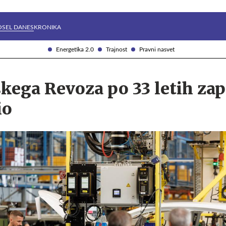
Želite prejemati e-novice?
Uživajmo pametno
OSEL DANES
KRONIKA
Energetika 2.0
Trajnost
Pravni nasvet
ega Revoza po 33 letih zap
io