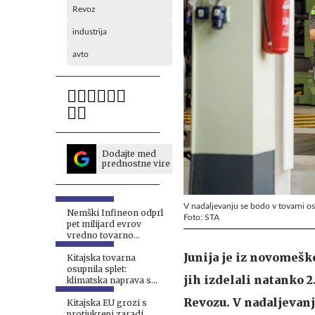
Revoz
industrija
avto
Dodajte med
prednostne vire
V nadaljevanju se bodo v tovarni os
Nemški Infineon odprl
Foto: STA
pet milijard evrov
vredno tovarno
računalniških čipov
Junija je iz novomeške
Kitajska tovarna
osupnila splet:
jih izdelali natanko 2
klimatska naprava s
traku vsakih šest
Revozu. V nadaljevanj
sekund #video
Kitajska EU grozi s
protiukrepi zaradi