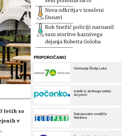
sem ponosna na to
Nova odkritja v izsušeni
Donavi
5,39
Rok Snežič policiji naznanil
sum storitve kaznivega
4,78
dejanja Roberta Goloba
3 letih so
ejenih v
.