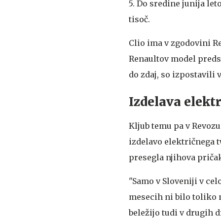
5. Do sredine junija let
tisoč.
Clio ima v zgodovini R
Renaultov model predsta
do zdaj, so izpostavili 
Izdelava elekt
Kljub temu pa v Revozu 
izdelavo električnega t
presegla njihova priča
"Samo v Sloveniji v cel
mesecih ni bilo toliko 
beležijo tudi v drugih 