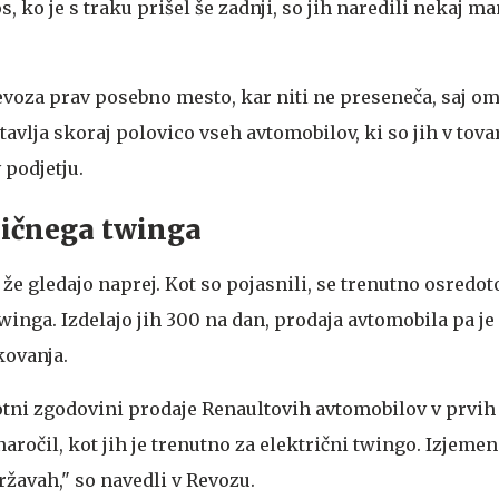
os, ko je s traku prišel še zadnji, so jih naredili nekaj m
evoza prav posebno mesto, kar niti ne preseneča, saj o
vlja skoraj polovico vseh avtomobilov, ki so jih v tova
v podjetju.
ričnega twinga
že gledajo naprej. Kot so pojasnili, se trenutno osredot
winga. Izdelajo jih 300 na dan, prodaja avtomobila pa j
kovanja.
otni zgodovini prodaje Renaultovih avtomobilov v prvih 
naročil, kot jih je trenutno za električni twingo. Izjemen
državah," so navedli v Revozu.