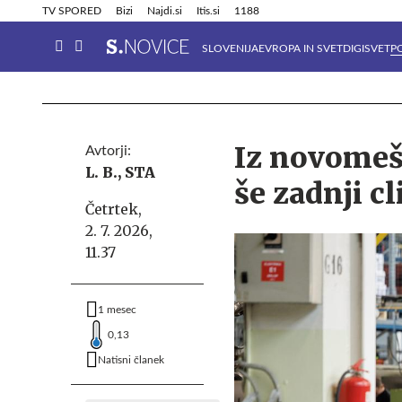
Info in obvestila
Tehnik
TV SPORED
Bizi
Najdi.si
Itis.si
1188
SLOVENIJA
EVROPA IN SVET
DIGISVET
P
Iz novomešk
Avtorji:
L. B.,
STA
še zadnji cl
Četrtek,
2. 7. 2026,
11.37
1 mesec
0,13
Natisni članek