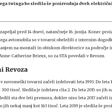
ega twinga bo sledila še proizvodnja dveh električ
 zapeljal pred 14 dnevi, natančneje 16. junija. Konec pro
ega avtomobila so v tovarni obeležili z internim dogod
njem na montaži in obiskom direktorice za področje i
nne-Catherine Brieux, so za STA povedali v Revozu.
ni Revoza
v novomeški tovarni začeli izdelovati leta 1993. Do leta 
300 tisoč. Sledila je izdelava clia 2. Do leta 2015 so jih 
ledili sta dve leti premora, dokler niso leta 2017 začeli i
o jih nekaj manj kot 163 tisoč. Leta 2019 je sledila še pro