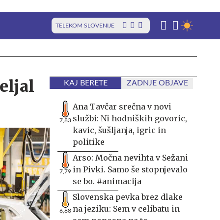
TELEKOM SLOVENIJE
eljal
KAJ BERETE
ZADNJE OBJAVE
Ana Tavčar srečna v novi
službi: Ni hodniških govoric,
7,83
kavic, šušljanja, igric in
politike
Arso: Močna nevihta v Sežani
in Pivki. Samo še stopnjevalo
7,79
se bo. #animacija
Slovenska pevka brez dlake
na jeziku: Sem v celibatu in
6,88