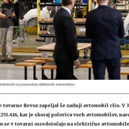
redotočili na proizvodnjo električnih avtomobilov.
 tovarne Revoz zapeljal še zadnji avtomobil clio. V 3
.251.416, kar je skoraj polovica vseh avtomobilov, nar
u se v tovarni osredotočajo na električne avtomobile