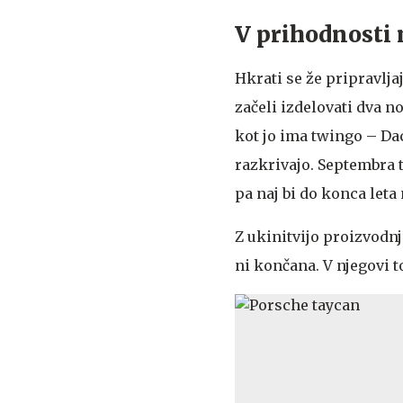
V prihodnosti 
Hkrati se že pripravlja
začeli izdelovati dva 
kot jo ima twingo – Da
razkrivajo. Septembra 
pa naj bi do konca leta
Z ukinitvijo proizvodnj
ni končana. V njegovi t