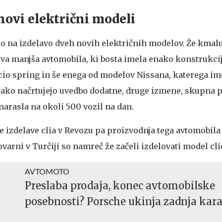
novi električni modeli
jo na izdelavo dveh novih električnih modelov. Že kmalu
nova manjša avtomobila, ki bosta imela enako konstrukc
cio spring in še enega od modelov Nissana, katerega im
tako načrtujejo uvedbo dodatne, druge izmene, skupna 
 narasla na okoli 500 vozil na dan.
e izdelave clia v Revozu pa proizvodnja tega avtomobila
ovarni v Turčiji so namreč že začeli izdelovati model cli
AVTOMOTO
Preslaba prodaja, konec avtomobilske
posebnosti? Porsche ukinja zadnja kar