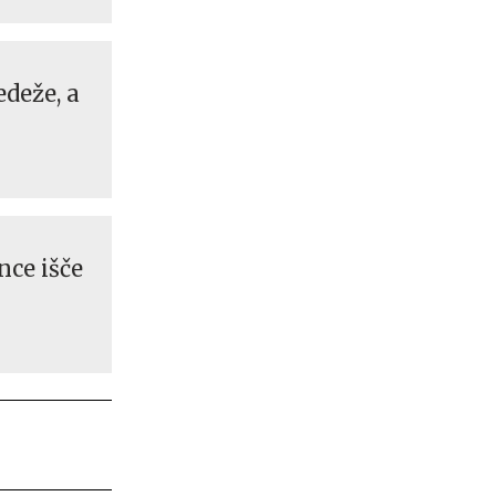
edeže, a
nce išče