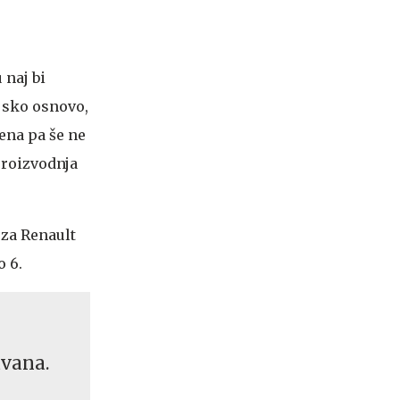
 naj bi
ijsko osnovo,
ena pa še ne
proizvodnja
 za Renault
o 6.
avana.