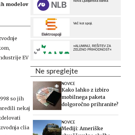
nih modelov
izvodnje
kom,
ndustrije EV
Ne spreglejte
NOVICE
Kako lahko z izbiro
mobilnega paketa
1998 so jih
dolgoročno prihranite?
naredili nekaj
zdelovati
NOVICE
izvodnja clia
Mediji: Ameriške