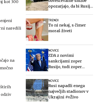
obveščevalne službe
anj kot 300
opozarjajo, da bi Rusija
lahko že kmalu
preizkusila Nato
menjeni
TRENDI
To ni nekaj, s čimer
rni naredili
moraš živeti
NOVICE
ZDA z novimi
očajo na
sankcijami zoper
Rusijo, tudi zoper
e močno
Putina
NOVICE
Rusi napadli enega
štirih
največjih stadionov v
 odziv
Ukrajini #vŽivo