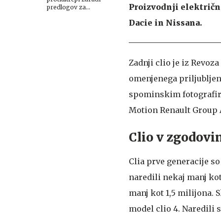
Proizvodnji električn
predlogov za
prednostno obravnavo
Dacie in Nissana.
evropskega blaga
Zadnji clio je iz Revoza
omenjenega priljubljen
spominskim fotografira
Motion Renault Group A
Clio v zgodovi
Clia prve generacije so 
naredili nekaj manj kot 
manj kot 1,5 milijona. S
model clio 4. Naredili s