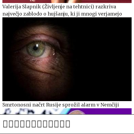
Valerija Slapnik (Življenje na tehtnici) razkriva
največjo zablodo o hujšanju, ki ji mnogi verjamejo
Smrtonosni načrt Rusije sprožil alarm v Nemčiji