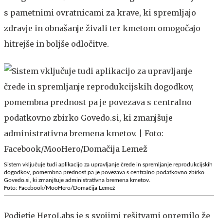
s pametnimi ovratnicami za krave, ki spremljajo
zdravje in obnašanje živali ter kmetom omogočajo
hitrejše in boljše odločitve.
Sistem vključuje tudi aplikacijo za upravljanje črede in spremljanje reprodukcijskih
dogodkov, pomembna prednost pa je povezava s centralno podatkovno zbirko
Govedo.si, ki zmanjšuje administrativna bremena kmetov.
Foto: Facebook/MooHero/Domačija Lemež
Podjetje HeroLabs je s svojimi rešitvami opremilo že