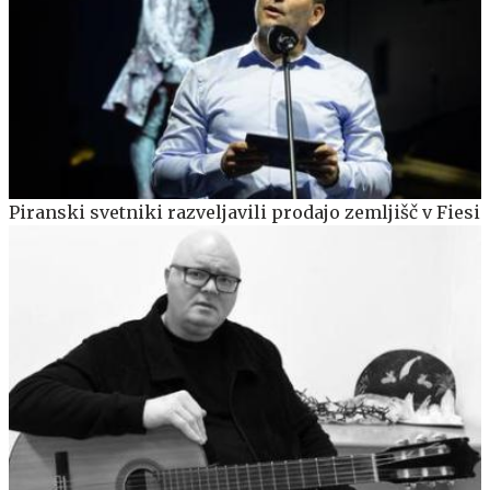
Piranski svetniki razveljavili prodajo zemljišč v Fiesi