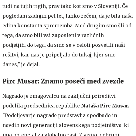
tudi na tujih trgih, prav tako kot smo v Sloveniji. Če
pogledam zadnjih pet let, lahko rečem, da je bila naša
edina konstanta sprememba. Med drugim smo šli od
tega, da smo bili vsi zaposleni v različnih
podjetjih, do tega, da smo se v celoti posvetili naši
rešitvi, kar nas je pripeljalo do tukaj, kjer smo
danes," je dejal.
Pirc Musar: Znamo poseči med zvezde
Nagrado je zmagovalcu na zaključni prireditvi
podelila predsednica republike
Nataša Pirc Musar.
"Podeljevanje nagrade predstavlja spodbudo in
navdih novi generaciji slovenskega podjetništva, ki
ima potencial za globalno rast. Z vizijo, dobrimi