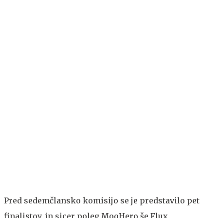
Pred sedemčlansko komisijo se je predstavilo pet
finalistov, in sicer poleg MooHero še Flux