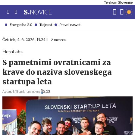
Telekom Slovenije
Energetika 2.0
Trajnost
Pravni nasvet
Četrtek, 4. 6. 2026, 15.24
2 meseca
HeroLabs
S pametnimi ovratnicami za
krave do naziva slovenskega
startupa leta
Avtor:
Mihaela Leskovec
0,35