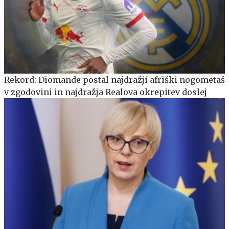
Rekord: Diomande postal najdražji afriški nogometaš
v zgodovini in najdražja Realova okrepitev doslej