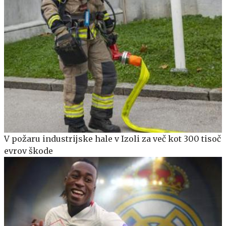
V požaru industrijske hale v Izoli za več kot 300 tisoč
evrov škode