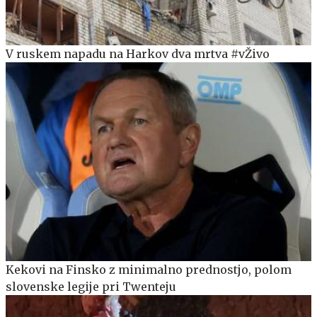
V ruskem napadu na Harkov dva mrtva #vŽivo
Kekovi na Finsko z minimalno prednostjo, polom
slovenske legije pri Twenteju