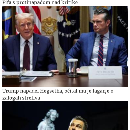
Fifa s protinapadom nad kritike
Trump napadel Hegsetha, očital mu je laganje o
zalogah streliva