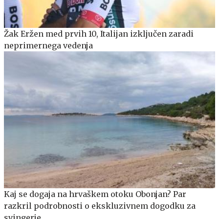
Žak Eržen med prvih 10, Italijan izključen zaradi
neprimernega vedenja
Kaj se dogaja na hrvaškem otoku Obonjan? Par
razkril podrobnosti o ekskluzivnem dogodku za
svingerje.