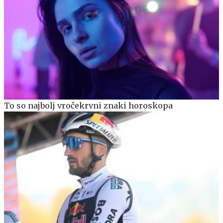
To so najbolj vročekrvni znaki horoskopa