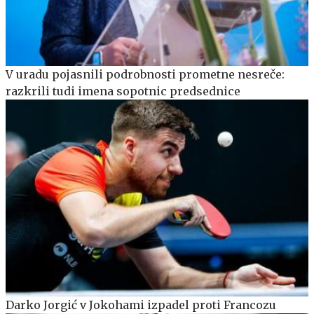
V uradu pojasnili podrobnosti prometne nesreče:
razkrili tudi imena sopotnic predsednice
Darko Jorgić v Jokohami izpadel proti Francozu