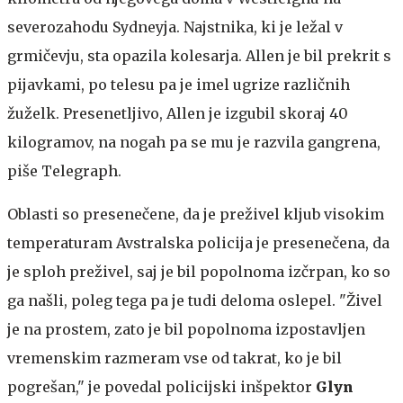
severozahodu Sydneyja. Najstnika, ki je ležal v
grmičevju, sta opazila kolesarja. Allen je bil prekrit s
pijavkami, po telesu pa je imel ugrize različnih
žuželk. Presenetljivo, Allen je izgubil skoraj 40
kilogramov, na nogah pa se mu je razvila gangrena,
piše Telegraph.
Oblasti so presenečene, da je preživel kljub visokim
temperaturam
Avstralska policija je presenečena, da
je sploh preživel, saj je bil popolnoma izčrpan, ko so
ga našli, poleg tega pa je tudi deloma oslepel. "Živel
je na prostem, zato je bil popolnoma izpostavljen
vremenskim razmeram vse od takrat, ko je bil
pogrešan," je povedal policijski inšpektor
Glyn