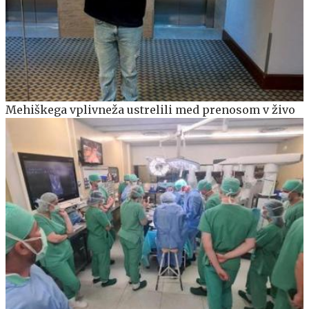
Mehiškega vplivneža ustrelili med prenosom v živo