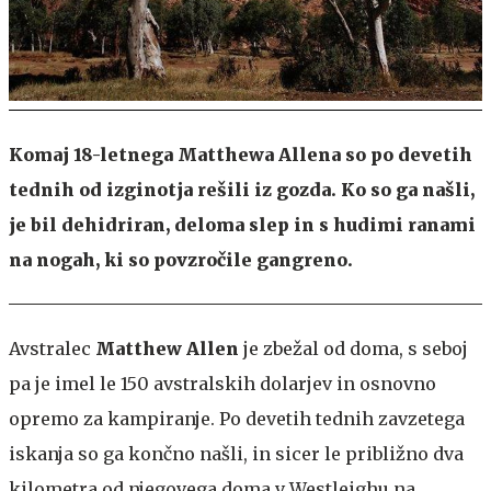
Komaj 18-letnega Matthewa Allena so po devetih
tednih od izginotja rešili iz gozda. Ko so ga našli,
je bil dehidriran, deloma slep in s hudimi ranami
na nogah, ki so povzročile gangreno.
Avstralec
Matthew Allen
je zbežal od doma, s seboj
pa je imel le 150 avstralskih dolarjev in osnovno
opremo za kampiranje. Po devetih tednih zavzetega
iskanja so ga končno našli, in sicer le približno dva
kilometra od njegovega doma v Westleighu na