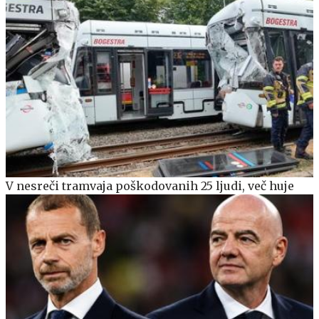
V nesreči tramvaja poškodovanih 25 ljudi, več huje