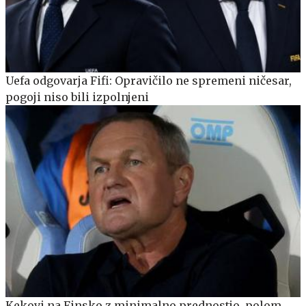
Uefa odgovarja Fifi: Opravičilo ne spremeni ničesar,
pogoji niso bili izpolnjeni
Kekovi na Finsko z minimalno prednostjo, polom