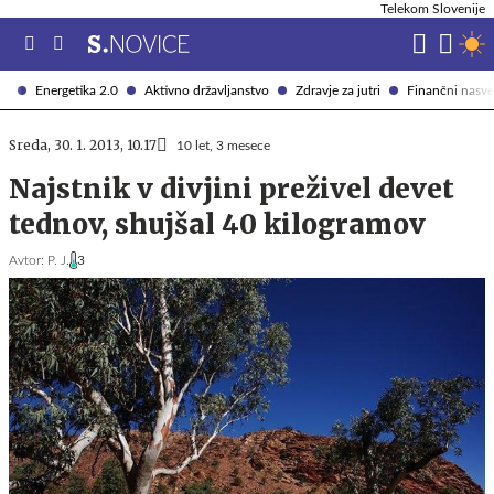
Telekom Slovenije
Energetika 2.0
Aktivno državljanstvo
Zdravje za jutri
Finančni nasve
Sreda, 30. 1. 2013, 10.17
10 let, 3 mesece
Najstnik v divjini preživel devet
tednov, shujšal 40 kilogramov
Avtor:
P. J.
3