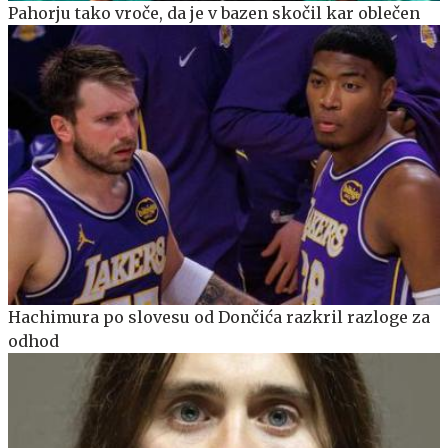
Pahorju tako vroče, da je v bazen skočil kar oblečen
Hachimura po slovesu od Dončića razkril razloge za
odhod