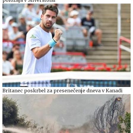
položaja v Silverstonu
Britanec poskrbel za presenečenje dneva v Kanadi