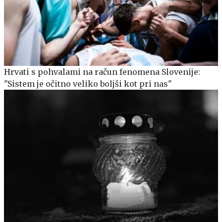
Hrvati s pohvalami na račun fenomena Slovenije:
"Sistem je očitno veliko boljši kot pri nas"