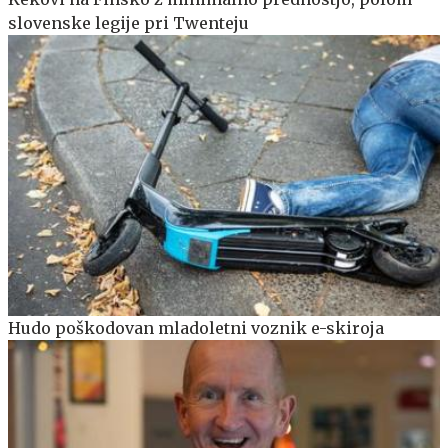
slovenske legije pri Twenteju
Hudo poškodovan mladoletni voznik e-skiroja