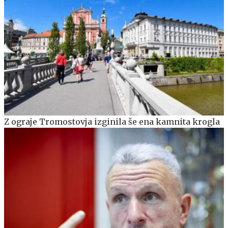
Z ograje Tromostovja izginila še ena kamnita krogla