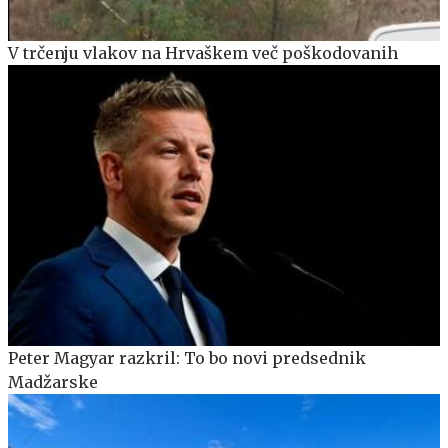
V trčenju vlakov na Hrvaškem več poškodovanih
Peter Magyar razkril: To bo novi predsednik
Madžarske