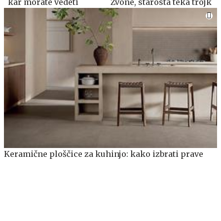
kar morate vedeti
Zvone, starosta teka trojk
Keramične ploščice za kuhinjo: kako izbrati prave