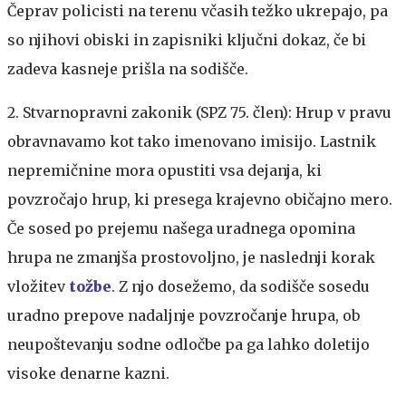
Čeprav policisti na terenu včasih težko ukrepajo, pa
so njihovi obiski in zapisniki ključni dokaz, če bi
zadeva kasneje prišla na sodišče.
2. Stvarnopravni zakonik (SPZ 75. člen): Hrup v pravu
obravnavamo kot tako imenovano imisijo. Lastnik
nepremičnine mora opustiti vsa dejanja, ki
povzročajo hrup, ki presega krajevno običajno mero.
Če sosed po prejemu našega uradnega opomina
hrupa ne zmanjša prostovoljno, je naslednji korak
vložitev
tožbe
. Z njo dosežemo, da sodišče sosedu
uradno prepove nadaljnje povzročanje hrupa, ob
neupoštevanju sodne odločbe pa ga lahko doletijo
visoke denarne kazni.