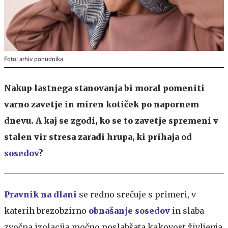
Foto: arhiv ponudnika
Nakup lastnega stanovanja bi moral pomeniti
varno zavetje in miren kotiček po napornem
dnevu. A kaj se zgodi, ko se to zavetje spremeni v
stalen vir stresa zaradi hrupa, ki prihaja od
sosedov
?
Pravnik na dlani
se redno srečuje s primeri, v
katerih brezobzirno
obnašanje sosedov
in slaba
zvočna izolacija močno poslabšata kakovost življenja