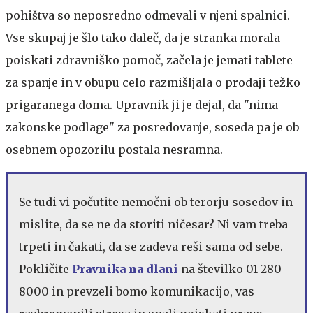
pohištva so neposredno odmevali v njeni spalnici.
Vse skupaj je šlo tako daleč, da je stranka morala
poiskati zdravniško pomoč, začela je jemati tablete
za spanje in v obupu celo razmišljala o prodaji težko
prigaranega doma. Upravnik ji je dejal, da "nima
zakonske podlage" za posredovanje, soseda pa je ob
osebnem opozorilu postala nesramna.
Se tudi vi počutite nemočni ob terorju sosedov in
mislite, da se ne da storiti ničesar? Ni vam treba
trpeti in čakati, da se zadeva reši sama od sebe.
Pokličite
Pravnika na dlani
na številko 01 280
8000 in prevzeli bomo komunikacijo, vas