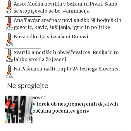
Arso: Močna nevihta v Sežani in Pivki. Samo
še stopnjevalo se bo. #animacija
8,31
Ana Tavčar srečna v novi službi: Ni hodniških
govoric, kavic, šušljanja, igric in politike
9,77
Nova odkritja v izsušeni Donavi
8,75
Svarilo ameriških obveščevalcev: Rusija bi to
lahko storila že jeseni
6,28
Na Pašmanu našli truplo 24-letnega Slovenca
7,46
Ne spreglejte
NOVICE
V torek ob nespremenjenih dajatvah
občutna pocenitev goriv