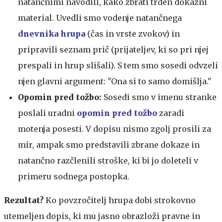
natančnimi navodili, kako zbrati trden dokazni
material. Uvedli smo vodenje natančnega
dnevnika hrupa
(čas in vrste zvokov) in
pripravili seznam prič (prijateljev, ki so pri njej
prespali in hrup slišali). S tem smo sosedi odvzeli
njen glavni argument: "Ona si to samo domišlja."
Opomin pred tožbo:
Sosedi smo v imenu stranke
poslali uradni
opomin pred tožbo
zaradi
motenja posesti. V dopisu nismo zgolj prosili za
mir, ampak smo predstavili zbrane dokaze in
natančno razčlenili stroške, ki bi jo doleteli v
primeru sodnega postopka.
Rezultat?
Ko povzročitelj hrupa dobi strokovno
utemeljen dopis, ki mu jasno obrazloži pravne in