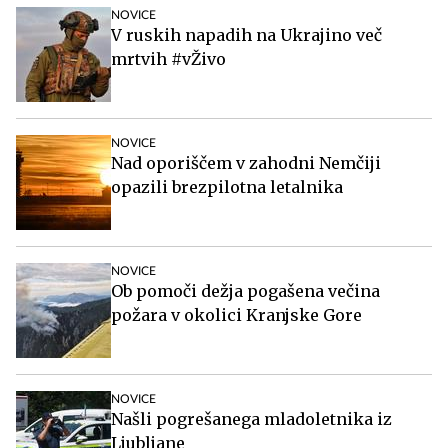
NOVICE
V ruskih napadih na Ukrajino več
mrtvih #vŽivo
NOVICE
Nad oporiščem v zahodni Nemčiji
opazili brezpilotna letalnika
NOVICE
Ob pomoči dežja pogašena večina
požara v okolici Kranjske Gore
NOVICE
Našli pogrešanega mladoletnika iz
Ljubljane