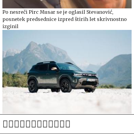
Po nesreči Pirc Musar se je oglasil Stevanović,
posnetek predsednice izpred štirih let skrivnostno
izginil
Dolina Koritnice: eden najlepših družinskih izletov v
Julijskih Alpah