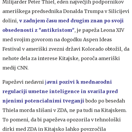
Milijarder Peter Thiel, eden največjih podpornikov
ameriškega predsednika Donalda Trumpa v Silicijevi
dolini,
v zadnjem času med drugim znan po svoji
obsedenosti z "antikristom"
, je papeža Leona XIV
med svojim govorom na dogodku Aspen Ideas
Festival v ameriški zvezni državi Kolorado obtožil, da
nehote dela za interese Kitajske, poroča ameriški
medij CNN.
Papeževi nedavni
j
avni pozivi k mednarodni
regulaciji umetne inteligence in svarila pred
njenimi potencialnimi tveganji
bodo po besedah
Thiela morda slišani v ZDA, ne pa tudi na Kitajskem.
To pomeni, da bi papeževa opozorila v tehnološki
dirki med ZDA in Kitajsko lahko povzročila