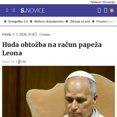
Telekom Slovenije
Energetika 2.0
Aktivno državljanstvo
Zdravje za jutri
Finančni nasve
Petek, 3. 7. 2026, 8.51
1 mesec
Huda obtožba na račun papeža
Leona
Avtor:
M. T.
5,96