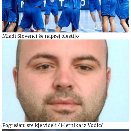
Mladi Slovenci še naprej blestijo
Pogrešan: ste kje videli 41-letnika iz Vodic?