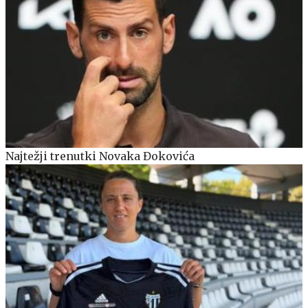
Najtežji trenutki Novaka Đokovića