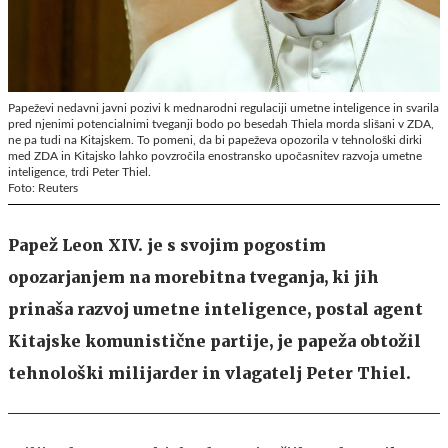
Papeževi nedavni javni pozivi k mednarodni regulaciji umetne inteligence in svarila
pred njenimi potencialnimi tveganji bodo po besedah Thiela morda slišani v ZDA,
ne pa tudi na Kitajskem. To pomeni, da bi papeževa opozorila v tehnološki dirki
med ZDA in Kitajsko lahko povzročila enostransko upočasnitev razvoja umetne
inteligence, trdi Peter Thiel.
Foto: Reuters
Papež Leon XIV. je s svojim pogostim
opozarjanjem na morebitna tveganja, ki jih
prinaša razvoj umetne inteligence, postal agent
Kitajske komunistične partije, je papeža obtožil
tehnološki milijarder in vlagatelj Peter Thiel.