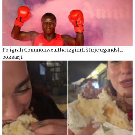
Po igrah Commonwealtha izginili štirje ugandski
boksarji