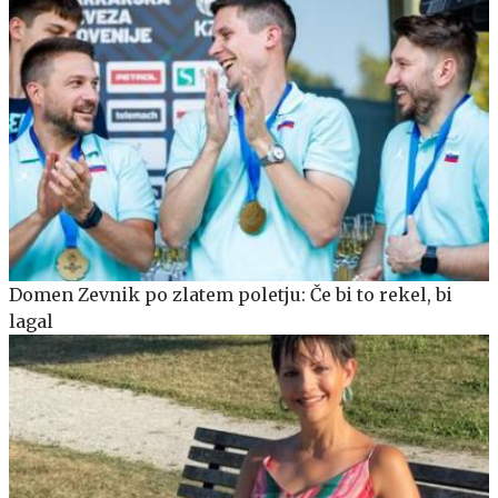
Domen Zevnik po zlatem poletju: Če bi to rekel, bi
lagal