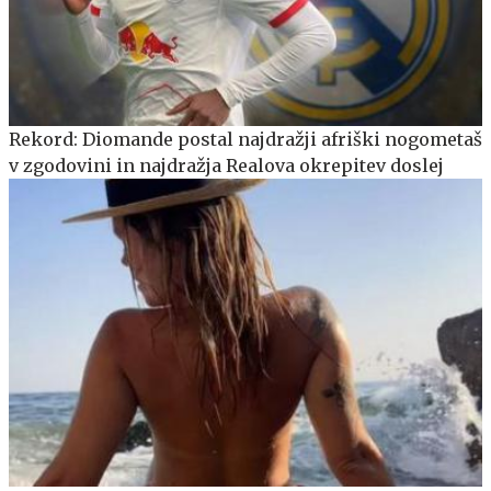
Rekord: Diomande postal najdražji afriški nogometaš
v zgodovini in najdražja Realova okrepitev doslej