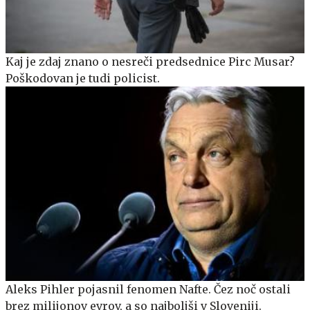
Kaj je zdaj znano o nesreči predsednice Pirc Musar?
Poškodovan je tudi policist.
Aleks Pihler pojasnil fenomen Nafte. Čez noč ostali
brez milijonov evrov, a so najboljši v Sloveniji.