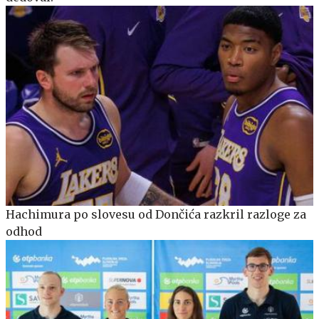
Hachimura po slovesu od Dončića razkril razloge za
odhod