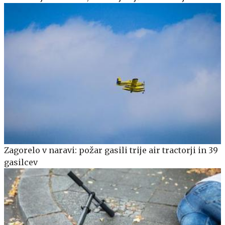
Zagorelo v naravi: požar gasili trije air tractorji in 39
gasilcev