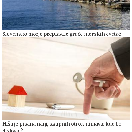
Slovensko morje preplavile gruče morskih cvetač
Hiša je pisana nanj, skupnih otrok nimava: kdo bo
dedoval?