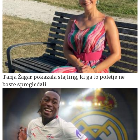
Tanja Žagar pokazala stajling, ki ga to poletje ne
boste spregledali