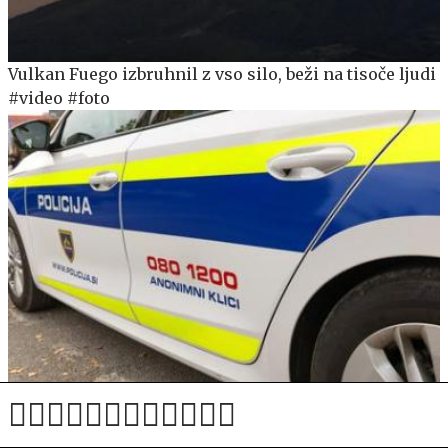
Vulkan Fuego izbruhnil z vso silo, beži na tisoče ljudi
#video #foto
Novomeški policisti zasegli 177 kilogramov konoplje