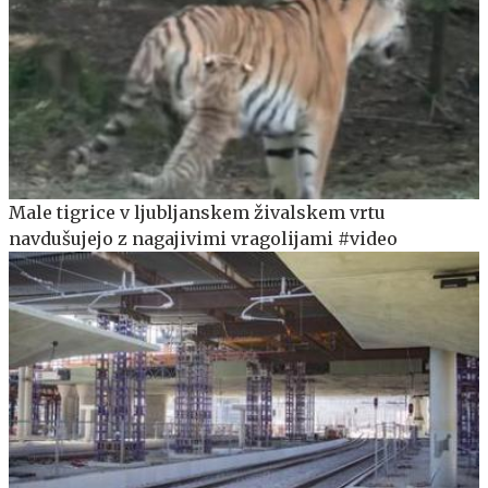
Male tigrice v ljubljanskem živalskem vrtu
navdušujejo z nagajivimi vragolijami #video