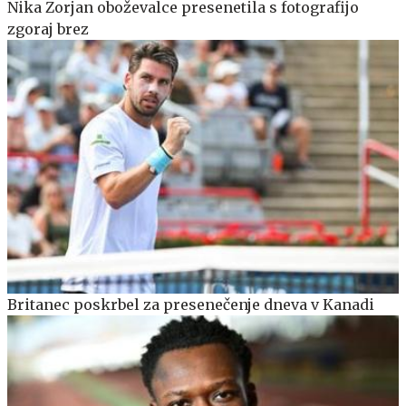
Nika Zorjan oboževalce presenetila s fotografijo
zgoraj brez
Britanec poskrbel za presenečenje dneva v Kanadi