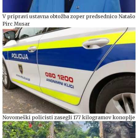
V pripravi ustavna obtožba zoper predsednico Natašo
Pirc Musar
Novomeški policisti zasegli 177 kilogramov konoplje