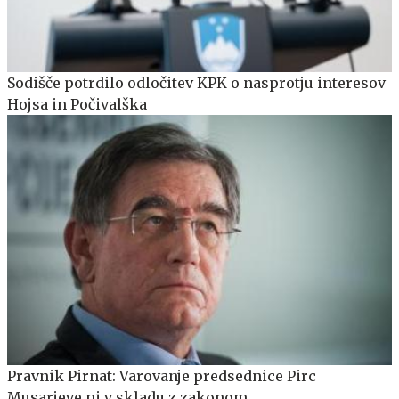
Sodišče potrdilo odločitev KPK o nasprotju interesov
Hojsa in Počivalška
Pravnik Pirnat: Varovanje predsednice Pirc
Musarjeve ni v skladu z zakonom