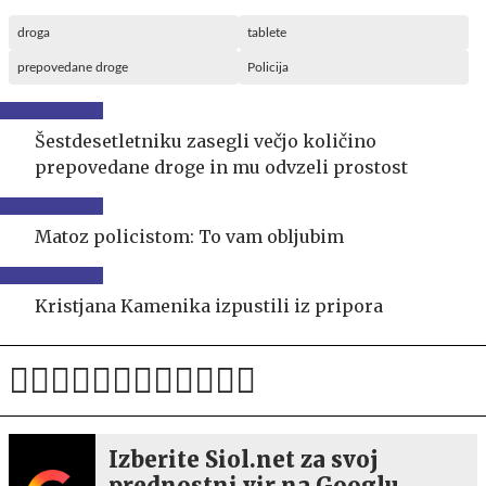
droga
tablete
prepovedane droge
Policija
Šestdesetletniku zasegli večjo količino
prepovedane droge in mu odvzeli prostost
Matoz policistom: To vam obljubim
Kristjana Kamenika izpustili iz pripora
Izberite Siol.net za svoj
prednostni vir na Googlu.