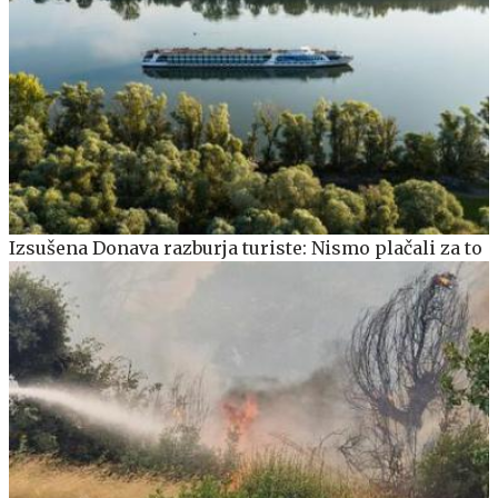
Izsušena Donava razburja turiste: Nismo plačali za to