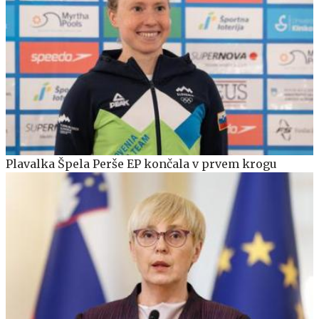
Plavalka Špela Perše EP končala v prvem krogu