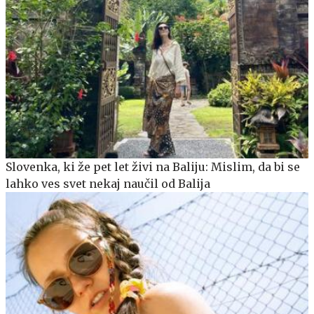
Slovenka, ki že pet let živi na Baliju: Mislim, da bi se
lahko ves svet nekaj naučil od Balija