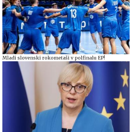
Mladi slovenski rokometaši v polfinalu EP!