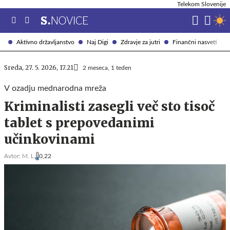
Telekom Slovenije
Aktivno državljanstvo
Naj Digi
Zdravje za jutri
Finančni nasveti
Sreda, 27. 5. 2026, 17.21
2 meseca, 1 teden
V ozadju mednarodna mreža
Kriminalisti zasegli več sto tisoč
tablet s prepovedanimi
učinkovinami
Avtor:
M. L.
0,22