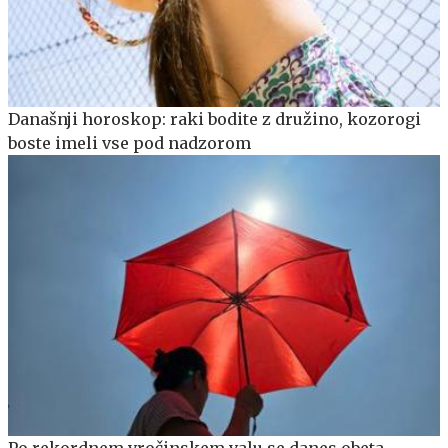
Današnji horoskop: raki bodite z družino, kozorogi
boste imeli vse pod nadzorom
Po rekordnem vročinskem valu se danes obeta