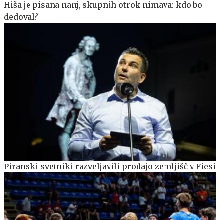
Hiša je pisana nanj, skupnih otrok nimava: kdo bo
dedoval?
Piranski svetniki razveljavili prodajo zemljišč v Fiesi