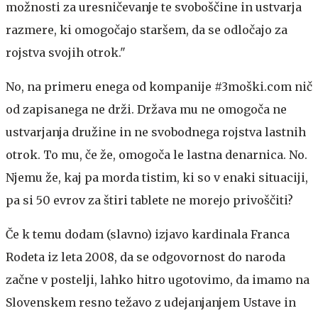
možnosti za uresničevanje te svoboščine in ustvarja
razmere, ki omogočajo staršem, da se odločajo za
rojstva svojih otrok."
No, na primeru enega od kompanije #3moški.com nič
od zapisanega ne drži. Država mu ne omogoča ne
ustvarjanja družine in ne svobodnega rojstva lastnih
otrok. To mu, če že, omogoča le lastna denarnica. No.
Njemu že, kaj pa morda tistim, ki so v enaki situaciji,
pa si 50 evrov za štiri tablete ne morejo privoščiti?
Če k temu dodam (slavno) izjavo kardinala Franca
Rodeta iz leta 2008, da se odgovornost do naroda
začne v postelji, lahko hitro ugotovimo, da imamo na
Slovenskem resno težavo z udejanjanjem Ustave in