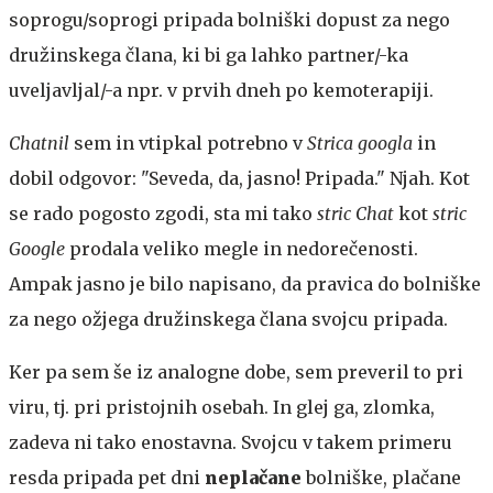
soprogu/soprogi pripada bolniški dopust za nego
družinskega člana, ki bi ga lahko partner/-ka
uveljavljal/-a npr. v prvih dneh po kemoterapiji.
Chatnil
sem in vtipkal potrebno v
Strica googla
in
dobil odgovor: "Seveda, da, jasno! Pripada." Njah. Kot
se rado pogosto zgodi, sta mi tako
stric Chat
kot
stric
Google
prodala veliko megle in nedorečenosti.
Ampak jasno je bilo napisano, da pravica do bolniške
za nego ožjega družinskega člana svojcu pripada.
Ker pa sem še iz analogne dobe, sem preveril to pri
viru, tj. pri pristojnih osebah. In glej ga, zlomka,
zadeva ni tako enostavna. Svojcu v takem primeru
resda pripada pet dni
neplačane
bolniške, plačane