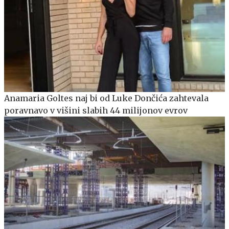
Anamaria Goltes naj bi od Luke Dončića zahtevala
poravnavo v višini slabih 44 milijonov evrov