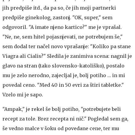
jih predpiše itd., da pa so, če jih moji partnerki
predpiše ginekolog, zastonj. "OK, super," sem
odgovoril. "A imate njeno kartico?" me je vprašal.
"Ne, ne, sem hitel pojasnjevati, ne potrebujem še,"
sem dodal ter načel novo vprašanje: "Koliko pa stane
Viagra ali Cialis?" Sledila je zanimiva scena: nagnil je
glavo na stran (tako slovensko-katoliško), postalo
mu je zelo nerodno, zajecljal je, bolj potiho … in mi
povedal ceno. "Med 40 in 50 evri za štiri tabletke."
Vzelo mi je sapo.
"Ampak," je rekel še bolj potiho, "potrebujete beli
recept za tole. Brez recepta ni nič." Pogledal sem ga,
še vedno malce v šoku od povedane cene, ter mu