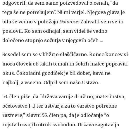
odgovoril, da sem samo poizvedoval o cenah, "da
tega še ne potrebujem". Ni mi verjel. Njegova glava je
bila še vedno v položaju
Dolorose
. Zahvalil sem se in
poslovil. Ko sem odhajal, sem videl še vedno
določeno stopnjo sočutja v njegovih očeh …
Sesedel sem se v bližnjo slaščičarno. Konec koncev si
mora človek ob takih temah in šokih malce popraviti
okus. Čokoladni gozdiček je bil dober, kava ne
najbolj, a vseeno. Odprl sem našo Ustavo.
53. člen piše, da "država varuje družino, materinstvo,
očetovstvo […] ter ustvarja za to varstvo potrebne
razmere," slavni 55. člen pa, da je odločanje "o
rojstvih svojih otrok svobodno. Država zagotavlja