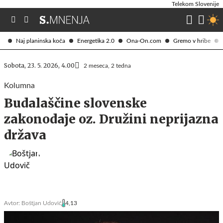
Telekom Slovenije
Naj planinska koča
Energetika 2.0
Ona-On.com
Gremo v hribe
Sobota, 23. 5. 2026, 4.00
2 meseca, 2 tedna
Kolumna
Budalaščine slovenske
zakonodaje oz. Družini neprijazna
država
Avtor:
Boštjan Udovič
4,13