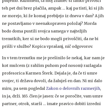
plujemo. Razumem, ta moj znanec si lahko privošči
teh pet dni brez plačila, ampak … kaj pa tisti, ki si jih
ne morejo, ki že komaj prebijejo iz dneva v dan? A jih
ne postavljamo v neenakopraven položaj? Morda
bodo doma pustili svojca samega v najtežjih
trenutkih, ker si ne bodo mogli privoščiti, da ne bi
prišli v službo? Kopica vprašanj, nič odgovorov.
In v tem trenutku me je prešinilo še nekaj, kar nam je
kot mulcem (z rahlim puhom pod nosom) razlagala
profesorica Karmen Šterk. Dejala je, da če ti umre
svojec, ti država dovoli, da žaluješ en dan. Ni mi dalo
miru, pa sem pogledal
Zakon o delovnih razmerjih
,
in ja, drži. 165. člen je jasen: če se poročite, vam umre
partner, otrok, starši … imate pravico dobiti izredni