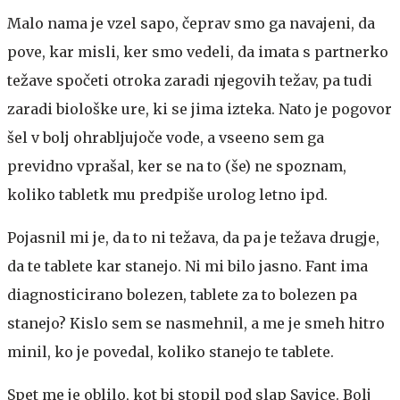
Malo nama je vzel sapo, čeprav smo ga navajeni, da
pove, kar misli, ker smo vedeli, da imata s partnerko
težave spočeti otroka zaradi njegovih težav, pa tudi
zaradi biološke ure, ki se jima izteka. Nato je pogovor
šel v bolj ohrabljujoče vode, a vseeno sem ga
previdno vprašal, ker se na to (še) ne spoznam,
koliko tabletk mu predpiše urolog letno ipd.
Pojasnil mi je, da to ni težava, da pa je težava drugje,
da te tablete kar stanejo. Ni mi bilo jasno. Fant ima
diagnosticirano bolezen, tablete za to bolezen pa
stanejo? Kislo sem se nasmehnil, a me je smeh hitro
minil, ko je povedal, koliko stanejo te tablete.
Spet me je oblilo, kot bi stopil pod slap Savice. Bolj