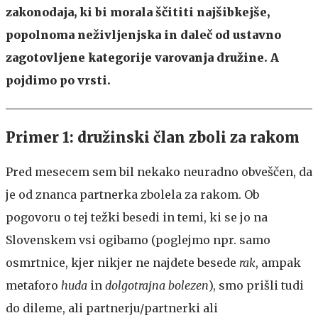
zakonodaja, ki bi morala ščititi najšibkejše,
popolnoma neživljenjska in daleč od ustavno
zagotovljene kategorije varovanja družine. A
pojdimo po vrsti.
Primer 1: družinski član zboli za rakom
Pred mesecem sem bil nekako neuradno obveščen, da
je od znanca partnerka zbolela za rakom. Ob
pogovoru o tej težki besedi in temi, ki se jo na
Slovenskem vsi ogibamo (poglejmo npr. samo
osmrtnice, kjer nikjer ne najdete besede
rak
, ampak
metaforo
huda
in
dolgotrajna bolezen
), smo prišli tudi
do dileme, ali partnerju/partnerki ali