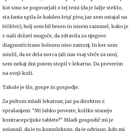
kot smo se pogovarjali o tej temi (da je lažje steklo,
sta fanta spila še kakšen
krigl
piva, jaz sem ostajal na
bičikleti
), bolj sem bil besen in nisem razumel, kako je
v naši državi mogoče, da zdravila za njegovo
diagnosticirano bolezen niso zastonj. In ker sem
mislil, da se dela norca (ali nas vsaj vleče za nos),
sem nekaj dni potem stopil v lekarno. Da preverim
na svoji koži.
Takole je šlo, gospe in gospodje.
Za pultom mladi lekarnar, jaz pa direktno z
vprašanjem: "Mi lahko poveste, koliko stanejo
kontracepcijske tablete?" Mladi gospodič mi je
pojasnil, da je to kompleksno, da je odvisno, kdo mi