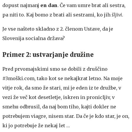
dopust najmanj
en dan
. Če vam umre brat ali sestra,
pa niti to. Kaj bomo z brati ali sestrami, ko jih
šljivi
.
Je vse našteto skladno z 2. členom Ustave, da je
Slovenija socialna država?
Primer 2: ustvarjanje družine
Pred prvomajskimi smo se dobili z druščino
#3moški.com, tako kot se nekajkrat letno. Na moje
vitje rok, da smo že stari, mi je eden iz te družbe, v
vezi že več kot desetletje, iskren in pronicljiv, v
smehu odbrusil, da naj bom tiho, kajti dokler ne
potrebujem viagre, nisem star. Da če je kdo star, je on,
ki jo potrebuje že nekaj let …