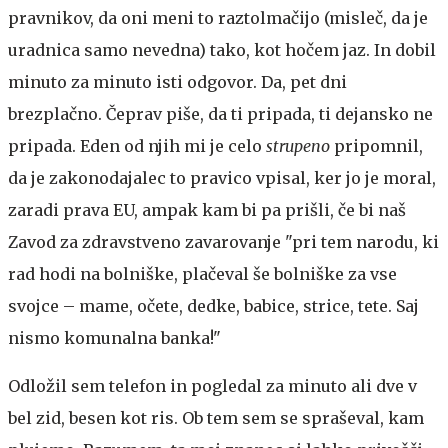
pravnikov, da oni meni to raztolmačijo (misleč, da je
uradnica samo nevedna) tako, kot hočem jaz. In dobil
minuto za minuto isti odgovor. Da, pet dni
brezplačno. Čeprav piše, da ti pripada, ti dejansko ne
pripada. Eden od njih mi je celo
strupeno
pripomnil,
da je zakonodajalec to pravico vpisal, ker jo je moral,
zaradi prava EU, ampak kam bi pa prišli, če bi naš
Zavod za zdravstveno zavarovanje "pri tem narodu, ki
rad hodi na bolniške, plačeval še bolniške za vse
svojce – mame, očete, dedke, babice, strice, tete. Saj
nismo komunalna banka!"
Odložil sem telefon in pogledal za minuto ali dve v
bel zid, besen kot ris. Ob tem sem se spraševal, kam