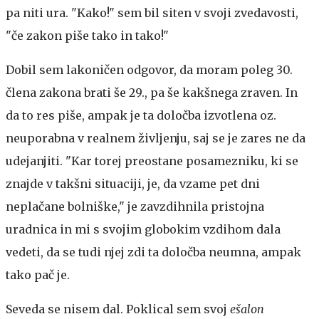
pa niti ura. "Kako!" sem bil siten v svoji zvedavosti,
"če zakon piše tako in tako!"
Dobil sem lakoničen odgovor, da moram poleg 30.
člena zakona brati še 29., pa še kakšnega zraven. In
da to res piše, ampak je ta določba izvotlena oz.
neuporabna v realnem življenju, saj se je zares ne da
udejanjiti. "Kar torej preostane posamezniku, ki se
znajde v takšni situaciji, je, da vzame pet dni
neplačane bolniške," je zavzdihnila pristojna
uradnica in mi s svojim globokim vzdihom dala
vedeti, da se tudi njej zdi ta določba neumna, ampak
tako pač je.
Seveda se nisem dal. Poklical sem svoj
ešalon