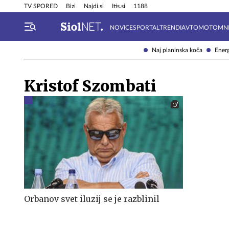
Info in obvestila
Tehnik
TV SPORED
Bizi
Najdi.si
Itis.si
1188
NOVICE
SPORTAL
TRENDI
AVTOMOTO
MN
Naj planinska koča
Energ
Kristof Szombati
Orbanov svet iluzij se je razblinil