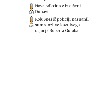
Nova odkritja v izsušeni
Donavi
5,81
Rok Snežič policiji naznanil
sum storitve kaznivega
5,04
dejanja Roberta Goloba