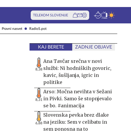
TELEKOM SLOVENIJE
Pravni nasvet
RadioS.pot
KAJ BERETE
ZADNJE OBJAVE
Ana Tavčar srečna v novi
službi: Ni hodniških govoric,
8,38
kavic, šušljanja, igric in
politike
Arso: Močna nevihta v Sežani
in Pivki. Samo še stopnjevalo
8,31
se bo. #animacija
Slovenska pevka brez dlake
na jeziku: Sem v celibatu in
6,88
sem ponosna na to