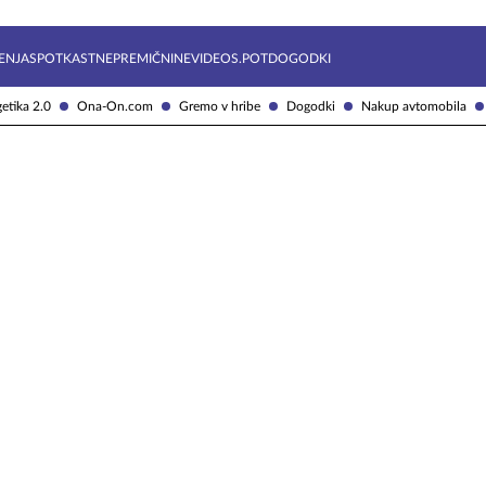
Želite prejemati e-novice?
Uživajmo pametno
ENJA
SPOTKAST
NEPREMIČNINE
VIDEOS.POT
DOGODKI
etika 2.0
Ona-On.com
Gremo v hribe
Dogodki
Nakup avtomobila