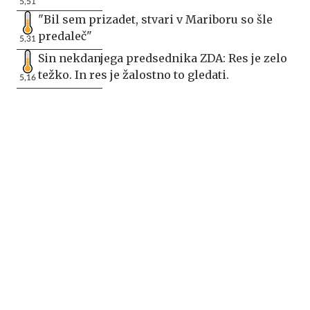
5,51
"Bil sem prizadet, stvari v Mariboru so šle
predaleč"
5,31
Sin nekdanjega predsednika ZDA: Res je zelo
težko. In res je žalostno to gledati.
5,16