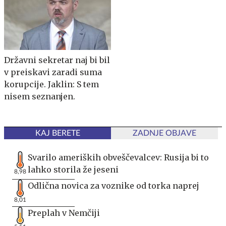
Državni sekretar naj bi bil
v preiskavi zaradi suma
korupcije. Jaklin: S tem
nisem seznanjen.
KAJ BERETE
ZADNJE OBJAVE
Svarilo ameriških obveščevalcev: Rusija bi to
lahko storila že jeseni
8,98
Odlična novica za voznike od torka naprej
8,01
Preplah v Nemčiji