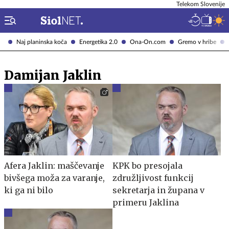
Telekom Slovenije
Naj planinska koča
Energetika 2.0
Ona-On.com
Gremo v hribe
Damijan Jaklin
Afera Jaklin: maščevanje
KPK bo presojala
bivšega moža za varanje,
združljivost funkcij
ki ga ni bilo
sekretarja in župana v
primeru Jaklina