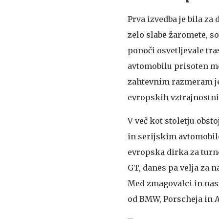
Prva izvedba je bila za
zelo slabe žaromete, so
ponoči osvetljevale tras
avtomobilu prisoten me
zahtevnim razmeram je
evropskih vztrajnostni
V več kot stoletju obst
in serijskim avtomobil
evropska dirka za turn
GT, danes pa velja za n
Med zmagovalci in nas
od BMW, Porscheja in A