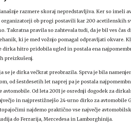
 današnje razmere skoraj nepredstavljiva. Ker so imeli a
 organizatorji ob progi postavili kar 200 acetilenskih sv
o. Takratna pravila so zahtevala tudi, da je bil ves čas d
hanik, ki je med vožnjo pomagal odpravljati okvare. Kl
 dirka hitro pridobila ugled in postala ena najpomemb
h preizkušenj.
oja se je dirka večkrat preobrazila. Sprva je bila namenj
om, od šestdesetih let naprej pa je postala najpomembn
e avtomobile. Od leta 2001 je osrednji dogodek za dirka
ajvečjo in najprestižnejšo 24-urno dirko za avtomobile 
topajočimi najdemo praktično vse največje avtomobils
udija do Ferrarija, Mercedesa in Lamborghinija.