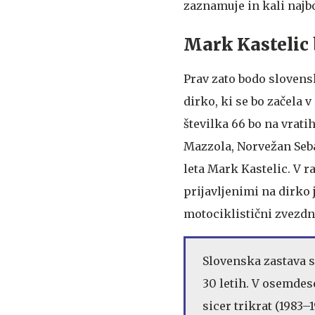
zaznamuje in kali najbo
Mark Kastelic 
Prav zato bodo slovens
dirko, ki se bo začela 
številka 66 bo na vrat
Mazzola, Norvežan Seba
leta Mark Kastelic. V 
prijavljenimi na dirko
motociklistični zvezdn
Slovenska zastava s
30 letih. V osemdes
sicer trikrat (1983–1