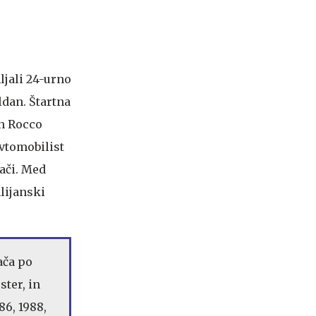
ljali 24-urno
ldan. Štartna
an Rocco
avtomobilist
ači. Med
lijanski
ača po
ster, in
86, 1988,