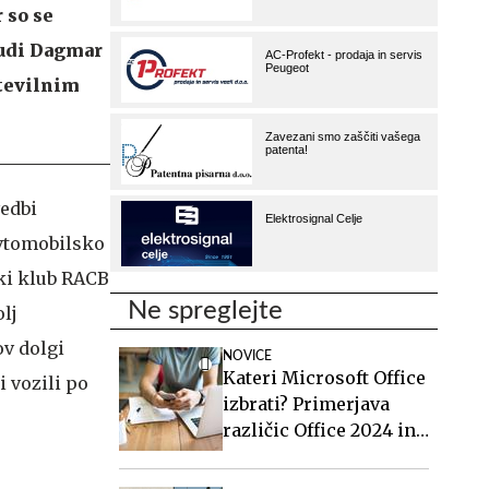
 so se
tudi Dagmar
številnim
vedbi
avtomobilsko
ski klub RACB
Ne spreglejte
olj
ov dolgi
NOVICE
Kateri Microsoft Office
 vozili po
izbrati? Primerjava
različic Office 2024 in
Office 2021.