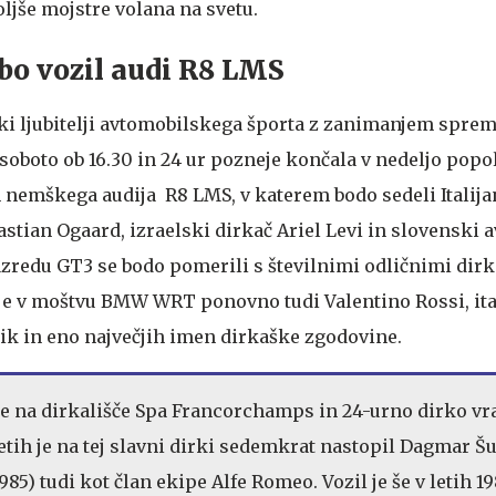
ljše mojstre volana na svetu.
bo vozil audi R8 LMS
ki ljubitelji avtomobilskega športa z zanimanjem sprem
v soboto ob 16.30 in 24 ur pozneje končala v nedeljo popo
ih nemškega audija R8 LMS, v katerem bodo sedeli Italij
stian Ogaard, izraelski dirkač Ariel Levi in slovenski 
razredu GT3 se bodo pomerili s številnimi odličnimi dirk
 je v moštvu BMW WRT ponovno tudi Valentino Rossi, ita
ik in eno največjih imen dirkaške zgodovine.
e na dirkališče Spa Francorchamps in 24-urno dirko vr
etih je na tej slavni dirki sedemkrat nastopil Dagmar Šu
985) tudi kot član ekipe Alfe Romeo. Vozil je še v letih 19