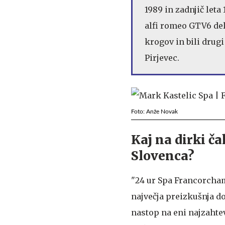
1989 in zadnjič leta 
alfi romeo GTV6 deli
krogov in bili drugi 
Pirjevec.
Foto: Anže Novak
Kaj na dirki č
Slovenca?
"24 ur Spa Francorch
največja preizkušnja do
nastop na eni najzahte