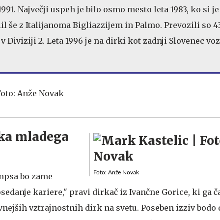
1991. Največji uspeh je bilo osmo mesto leta 1983, ko si je
l še z Italijanoma Bigliazzijem in Palmo. Prevozili so 4
v Diviziji 2. Leta 1996 je na dirki kot zadnji Slovenec voz
aka mladega
Foto: Anže Novak
ampsa bo zame
sedanje kariere," pravi dirkač iz Ivančne Gorice, ki ga č
vnejših vztrajnostnih dirk na svetu. Poseben izziv bodo