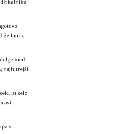
 dirkalniku
zagotovo
l že lani z
 dolge med
, najhitrejši
seki in zelo
pravi
opa s