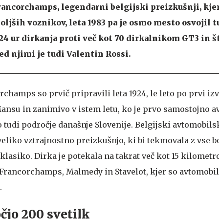
rancorchamps, legendarni belgijski preizkušnji, kjer
boljših voznikov, leta 1983 pa je osmo mesto osvojil 
 24 ur dirkanja proti več kot 70 dirkalnikom GT3 in 
 njimi je tudi Valentin Rossi.
champs so prvič pripravili leta 1924, le leto po prvi iz
ansu in zanimivo v istem letu, ko je prvo samostojno 
o tudi področje današnje Slovenije. Belgijski avtomobil
 veliko vztrajnostno preizkušnjo, ki bi tekmovala z vse b
klasiko. Dirka je potekala na takrat več kot 15 kilometr
 Francorchamps, Malmedy in Stavelot, kjer so avtomobili
.
čjo 200 svetilk