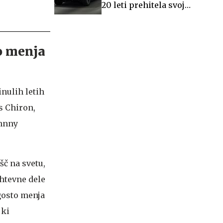
20 leti prehitela svoj
čas
ro menja
inulih letih
s Chiron,
ohnny
šč na svetu,
ahtevne dele
ogosto menja
 ki