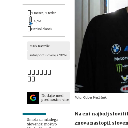
1 mesec, 1 teden
0,93
Natisni članek
Mark Kastelic
avtošport Slovenija 2026
Dodajte med
Foto: Gaber Keržišnik
prednostne vire
Na eni najbolj sloviti
Smola za mladega
znova nastopil sloven
Slovenca: moštvo