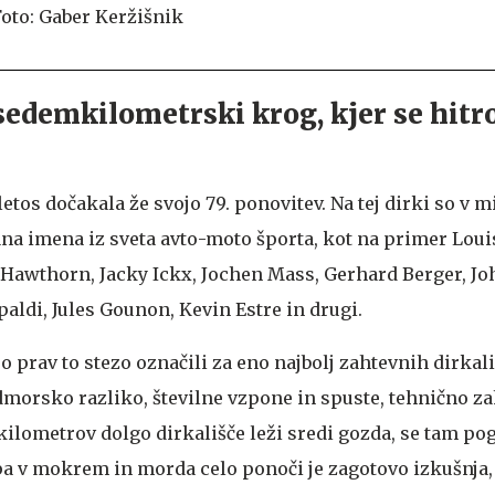
sedemkilometrski krog, kjer se hit
etos dočakala že svojo 79. ponovitev. Na tej dirki so v m
na imena iz sveta avto-moto športa, kot na primer Loui
Hawthorn, Jacky Ickx, Jochen Mass, Gerhard Berger, J
ipaldi, Jules Gounon, Kevin Estre in drugi.
so prav to stezo označili za eno najbolj zahtevnih dirkali
dmorsko razliko, številne vzpone in spuste, tehnično z
 kilometrov dolgo dirkališče leži sredi gozda, se tam p
Spa v mokrem in morda celo ponoči je zagotovo izkušnja,