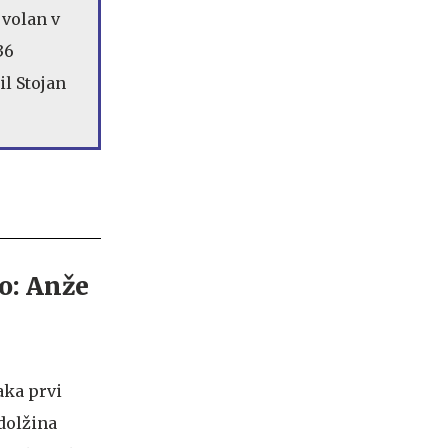
 volan v
36
il Stojan
aka prvi
 dolžina