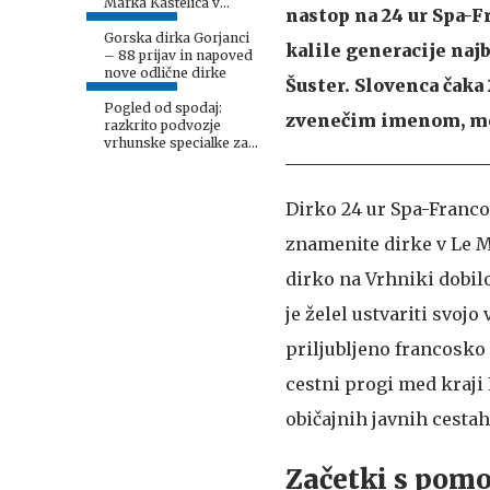
Marka Kastelica v
nastop na 24 ur Spa-F
Belgiji zaključilo
predčasno
Gorska dirka Gorjanci
kalile generacije naj
– 88 prijav in napoved
nove odlične dirke
Šuster. Slovenca čaka
Pogled od spodaj:
zvenečim imenom, med
razkrito podvozje
vrhunske specialke za
reli – je kaj enako
klasičnim?
Dirko 24 ur Spa-Francor
znamenite dirke v Le M
dirko na Vrhniki dobil
je želel ustvariti svojo
priljubljeno francosko 
cestni progi med kraji
običajnih javnih cestah
Začetki s pomo