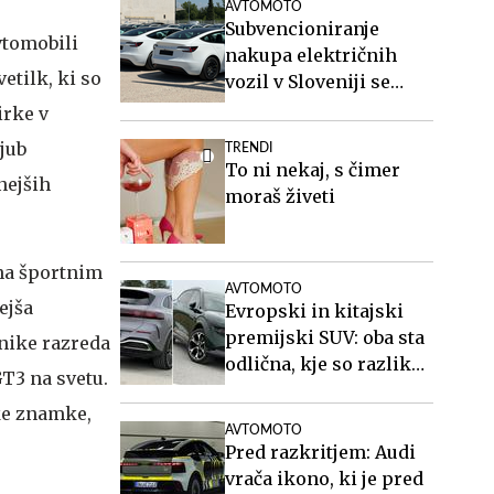
AVTOMOTO
Subvencioniranje
vtomobili
nakupa električnih
etilk, ki so
vozil v Sloveniji se
končuje, kaj sledi?
irke v
jub
TRENDI
To ni nekaj, s čimer
nejših
moraš živeti
ena športnim
AVTOMOTO
ejša
Evropski in kitajski
premijski SUV: oba sta
lnike razreda
odlična, kje so razlike
GT3 na svetu.
največje?
ke znamke,
AVTOMOTO
Pred razkritjem: Audi
vrača ikono, ki je pred