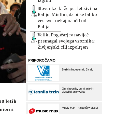
izginil
Slovenka, ki že pet let živi na
Baliju: Mislim, da bi se lahko
4,86
ves svet nekaj naučil od
Balija
Veliki Pogačarjev navijač
premagal svojega vzornika:
4,37
Življenjski cilj izpolnjen
30 letih
emierni