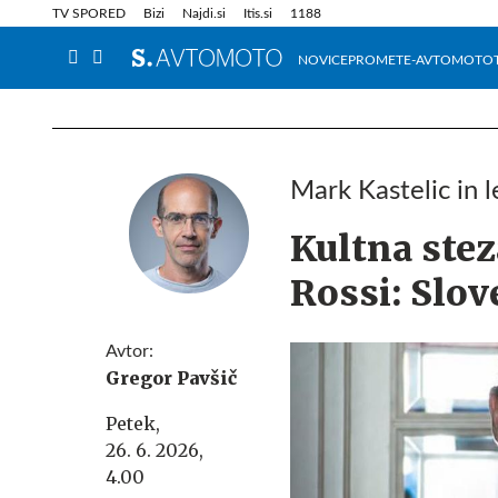
Info in obvestila
Tehnik
TV SPORED
Bizi
Najdi.si
Itis.si
1188
NOVICE
PROMET
E-AVTOMOTO
Mark Kastelic in 
Kultna stez
Rossi: Slov
Avtor:
Gregor Pavšič
Petek,
26. 6. 2026,
4.00