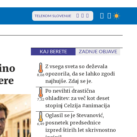
TELEKOM SLOVENIJE
KAJ BERETE
ZADNJE OBJAVE
tino
Z vsega sveta so deževala
opozorila, da se lahko zgodi
8,68
ere
najhujše. Zdaj se je.
Po nevihti drastična
ohladitev: za več kot deset
7,32
stopinj Celzija #animacija
Oglasil se je Stevanović,
posnetek predsednice
6,49
izpred štirih let skrivnostno