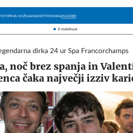
Želite prejemati e-novice?
Uživajmo pametno
TESTI
PRVA VOŽNJA
NASVETI
TEHNIKA
ZGODBE
E-mobilnost
legendarna dirka 24 ur Spa Francorchamps
a, noč brez spanja in Valen
enca čaka največji izziv kari