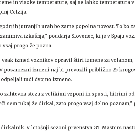
vreme in visoke temperature, saj se lahko temperatura v
inj Celzija.
zgodnjih jutranjih urah bo zame popolna novost. To bo 
zanimiva izkušnja," poudarja Slovenec, ki je v Spaju vozi
vsaj progo že pozna.
 vsak izmed voznikov opravil štiri izmene za volanom,
. V posamezni izmeni naj bi prevozili približno 25 krogov
odpeljali tudi dvojno izmeno.
o zahtevna steza z velikimi vzponi in spusti, hitrimi od
eči sem tukaj že dirkal, zato progo vsaj delno poznam," 
 dirkalnik. V letošnji sezoni prvenstva GT Masters nast