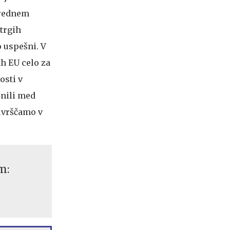
orednem
trgih
o uspešni. V
ah EU celo za
osti v
rnili med
 uvrščamo v
m: