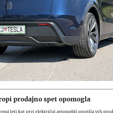
Evropi prodajno spet opomogla
remi leti kot prvi električni avtomobil osvojila vrh prod