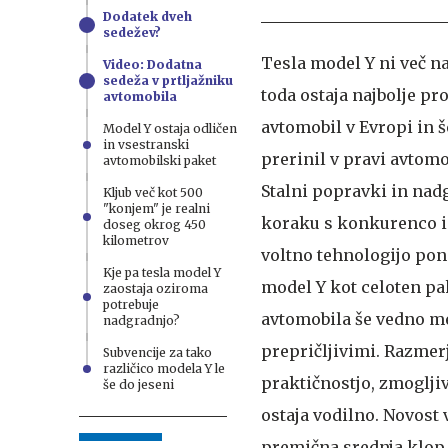
Dodatek dveh
sedežev?
Tesla model Y ni več na
Video: Dodatna
sedeža v prtljažniku
toda ostaja najbolje pr
avtomobila
avtomobil v Evropi in še
Model Y ostaja odličen
in vsestranski
prerinil v pravi avtom
avtomobilski paket
Stalni popravki in nadg
Kljub več kot 500
"konjem" je realni
koraku s konkurenco i
doseg okrog 450
kilometrov
voltno tehnologijo pon
Kje pa tesla model Y
model Y kot celoten pa
zaostaja oziroma
potrebuje
avtomobila še vedno me
nadgradnjo?
prepričljivimi. Razmer
Subvencije za tako
različico modela Y le
praktičnostjo, zmoglji
še do jeseni
ostaja vodilno. Novost 
premična srednja klop 