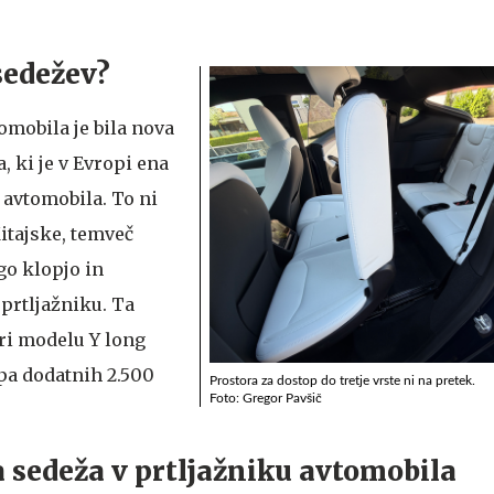
sedežev?
omobila je bila nova
 ki je v Evropi ena
 avtomobila. To ni
itajske, temveč
go klopjo in
prtljažniku. Ta
pri modelu Y long
pa dodatnih 2.500
Prostora za dostop do tretje vrste ni na pretek.
Foto: Gregor Pavšič
 sedeža v prtljažniku avtomobila