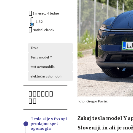
1 mesec, 4 tedne
1,32
Natisni članek
Tesla
Tesla model Y
test avtomobila
električni avtomobili
Foto: Gregor Pavšič
Zakaj tesla model Y sp
Tesla si je v Evropi
prodajno spet
Sloveniji in ali je m
opomogla