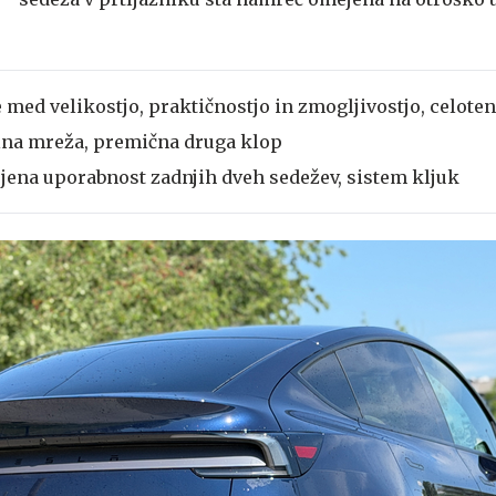
.
 med velikostjo, praktičnostjo in zmogljivostjo, celote
ilna mreža, premična druga klop
jena uporabnost zadnjih dveh sedežev, sistem kljuk