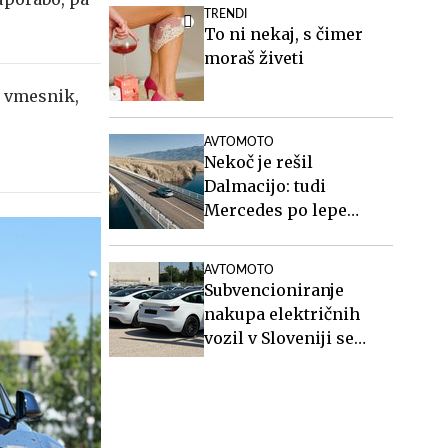
TRENDI
To ni nekaj, s čimer
moraš živeti
n vmesnik,
AVTOMOTO
Nekoč je rešil
Dalmacijo: tudi
Mercedes po lepe
posnetke na Paški
most #video
AVTOMOTO
Subvencioniranje
nakupa električnih
vozil v Sloveniji se
končuje, kaj sledi?