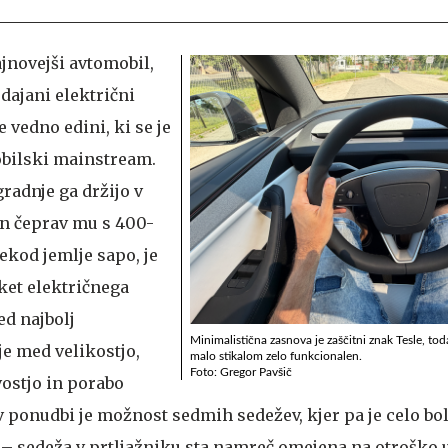
jnovejši avtomobil,
odajani električni
 vedno edini, ki se je
obilski mainstream.
radnje ga držijo v
n čeprav mu s 400-
ekod jemlje sapo, je
ket električnega
d najbolj
Minimalistična zasnova je zaščitni znak Tesle, toda
je med velikostjo,
malo stikalom zelo funkcionalen.
Foto: Gregor Pavšič
vostjo in porabo
v ponudbi je možnost sedmih sedežev, kjer pa je celo bo
– sedeža v prtljažniku sta namreč omejena na otroško 