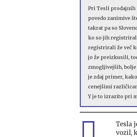
Pri Tesli prodajnih
povedo zanimive štev
takrat pa so Slovenc
ko so jih registrira
registrirali že več 
jo že preizkusili, 
zmogljivejših, bolj
je zdaj primer, kak
cenejšimi različicam
Y je to izrazito pri 
Tesla j
vozil, 