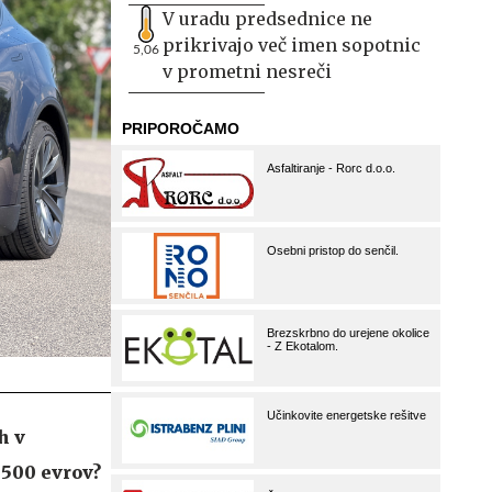
V uradu predsednice ne
prikrivajo več imen sopotnic
5,06
v prometni nesreči
h v
.500 evrov?