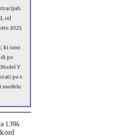
stracijah
1, od
leto 2023,
i, ki smo
udi po
. Model Y
rati pa s
ri modelu
a 1.394
ekord