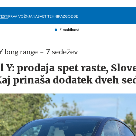
Želite prejemati e-novice?
Uživajmo pametno
TESTI
PRVA VOŽNJA
NASVETI
TEHNIKA
ZGODBE
E-mobilnost
 Y long range – 7 sedežev
 Y: prodaja spet raste, Slov
Kaj prinaša dodatek dveh se