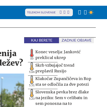
TELEKOM SLOVENIJE
KAJ BERETE
ZADNJE OBJAVE
enija
Konec veselja: Janković
preklical ukrep
10
dežev?
Skrb vzbujajoč trend
preplavil Rusijo
5,64
Klakočar Zupančičeva in Rop
sta se odločila za dve potezi
5,51
Slovenska pevka brez dlake
na jeziku: Sem v celibatu in
5,23
sem ponosna na to