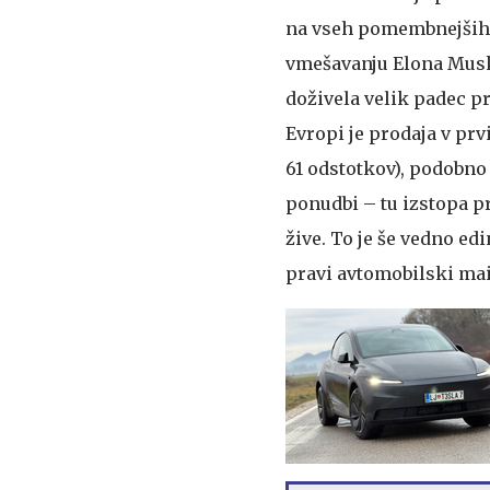
na vseh pomembnejših 
vmešavanju Elona Muska
doživela velik padec pr
Evropi je prodaja v prv
61 odstotkov), podobno 
ponudbi – tu izstopa p
žive. To je še vedno ed
pravi avtomobilski ma