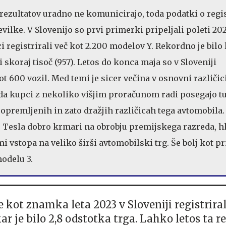
 rezultatov uradno ne komunicirajo, toda podatki o regi
ilke. V Slovenijo so prvi primerki pripeljali poleti 202
i registrirali več kot 2.200 modelov Y. Rekordno je bilo 
li skoraj tisoč (957). Letos do konca maja so v Sloveniji
kot 600 vozil. Med temi je sicer večina v osnovni različic
toda kupci z nekoliko višjim proračunom radi posegajo t
e opremljenih in zato dražjih različicah tega avtomobila
o Tesla dobro krmari na obrobju premijskega razreda, hk
i vstopa na veliko širši avtomobilski trg. Še bolj kot p
modelu 3.
e kot znamka leta 2023 v Sloveniji registriral
kar je bilo 2,8 odstotka trga. Lahko letos ta r