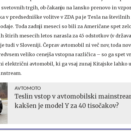
svetovnih trgih, ob čakanju na lansko prenovo in vzp
 v predsedniške volitve v ZDA pa je Tesla na številnih 
odaje. Toda zadnji meseci so bili za Američane spet zel
ih štirih mesecih letos narasla za 45 odstotkov (v držav
je tudi v Sloveniji. Čeprav avtomobil ni več nov, toda nov
redvsem veliko cenejša vstopna različica – so ga spet v
ini električni avtomobil, ki ga vsaj zunaj Kitajske lahko
instream.
AVTOMOTO
Teslin vstop v avtomobilski mainstrea
kakšen je model Y za 40 tisočakov?