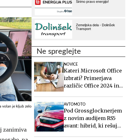
Ne spreglejte
NOVICE
Kateri Microsoft Office
izbrati? Primerjava
različic Office 2024 in
Office 2021.
AVTOMOTO
 volan je kljub zelo
Pod Grossglocknerjem
z novim audijem RS5
avant: hibrid, ki rešuje
lj zanimiva
športne karavane
uporabo, pa