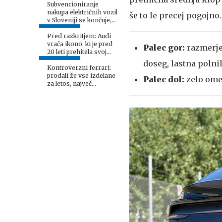
Subvencioniranje
nakupa električnih vozil
še to le precej pogojno
v Sloveniji se končuje,
kaj sledi?
Pred razkritjem: Audi
vrača ikono, ki je pred
Palec gor:
razmerje
20 leti prehitela svoj
čas
doseg, lastna poln
Kontroverzni ferrari:
prodali že vse izdelane
Palec dol:
zelo ome
za letos, največ
zanimanja med Kitajci