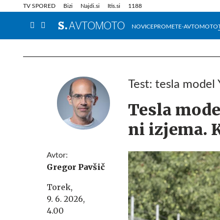
Info in obvestila
Tehnik
TV SPORED
Bizi
Najdi.si
Itis.si
1188
NOVICE
PROMET
E-AVTOMOTO
Test: tesla model
Tesla model
ni izjema. 
Avtor:
Gregor Pavšič
Torek,
9. 6. 2026,
4.00