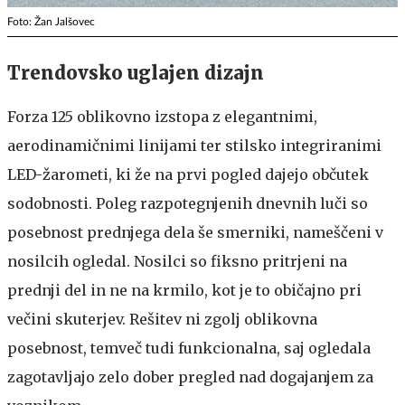
Foto: Žan Jalšovec
Trendovsko uglajen dizajn
Forza 125 oblikovno izstopa z elegantnimi,
aerodinamičnimi linijami ter stilsko integriranimi
LED-žarometi, ki že na prvi pogled dajejo občutek
sodobnosti. Poleg razpotegnjenih dnevnih luči so
posebnost prednjega dela še smerniki, nameščeni v
nosilcih ogledal. Nosilci so fiksno pritrjeni na
prednji del in ne na krmilo, kot je to običajno pri
večini skuterjev. Rešitev ni zgolj oblikovna
posebnost, temveč tudi funkcionalna, saj ogledala
zagotavljajo zelo dober pregled nad dogajanjem za