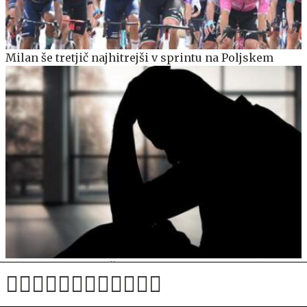
Milan še tretjič najhitrejši v sprintu na Poljskem
Z vsega sveta so deževala opozorila, da se lahko
zgodi najhujše. Zdaj se je.