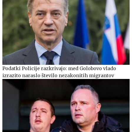
Podatki Policije razkrivajo: med Golobovo vlado
izrazito naraslo število nezakonitih migrantov