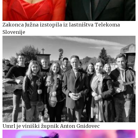
Zakonca Južna izstopila iz lastništva Telekoma
Slovenije
Umrl je viniški župnik Anton Gnidovec