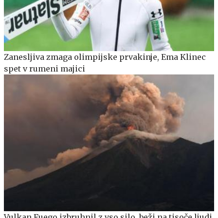
Zanesljiva zmaga olimpijske prvakinje, Ema Klinec
spet v rumeni majici
Vulkan Fuego izbruhnil z vso silo, beži na tisoče ljudi