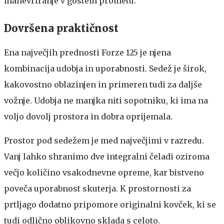
manevriranje v gostem prometu.
Dovršena praktičnost
Ena največjih prednosti Forze 125 je njena
kombinacija udobja in uporabnosti. Sedež je širok,
kakovostno oblazinjen in primeren tudi za daljše
vožnje. Udobja ne manjka niti sopotniku, ki ima na
voljo dovolj prostora in dobra oprijemala.
Prostor pod sedežem je med največjimi v razredu.
Vanj lahko shranimo dve integralni čeladi oziroma
večjo količino vsakodnevne opreme, kar bistveno
poveča uporabnost skuterja. K prostornosti za
prtljago dodatno pripomore originalni kovček, ki se
tudi odlično oblikovno sklada s celoto.