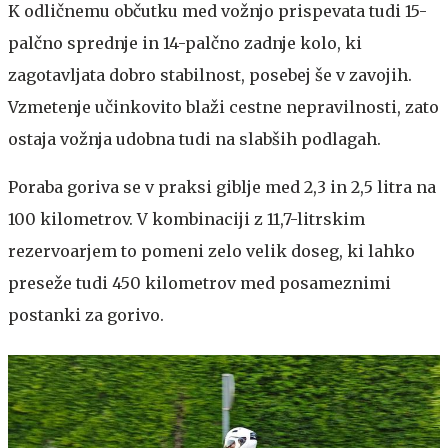
K odličnemu občutku med vožnjo prispevata tudi 15-
palčno sprednje in 14-palčno zadnje kolo, ki
zagotavljata dobro stabilnost, posebej še v zavojih.
Vzmetenje učinkovito blaži cestne nepravilnosti, zato
ostaja vožnja udobna tudi na slabših podlagah.
Poraba goriva se v praksi giblje med 2,3 in 2,5 litra na
100 kilometrov. V kombinaciji z 11,7-litrskim
rezervoarjem to pomeni zelo velik doseg, ki lahko
preseže tudi 450 kilometrov med posameznimi
postanki za gorivo.