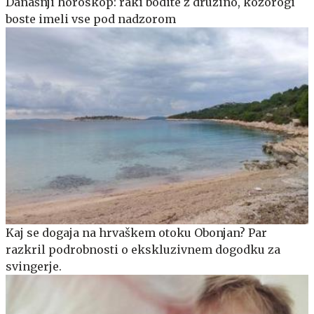
Današnji horoskop: raki bodite z družino, kozorogi
boste imeli vse pod nadzorom
Kaj se dogaja na hrvaškem otoku Obonjan? Par
razkril podrobnosti o ekskluzivnem dogodku za
svingerje.