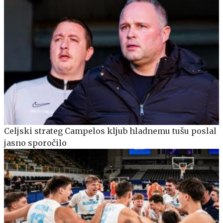
Celjski strateg Campelos kljub hladnemu tušu poslal
jasno sporočilo