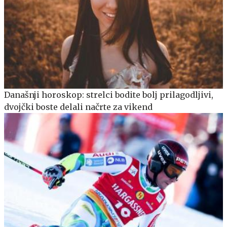
Današnji horoskop: strelci bodite bolj prilagodljivi,
dvojčki boste delali načrte za vikend