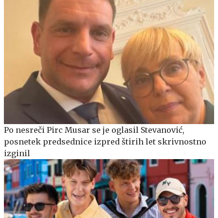
Po nesreči Pirc Musar se je oglasil Stevanović,
posnetek predsednice izpred štirih let skrivnostno
izginil