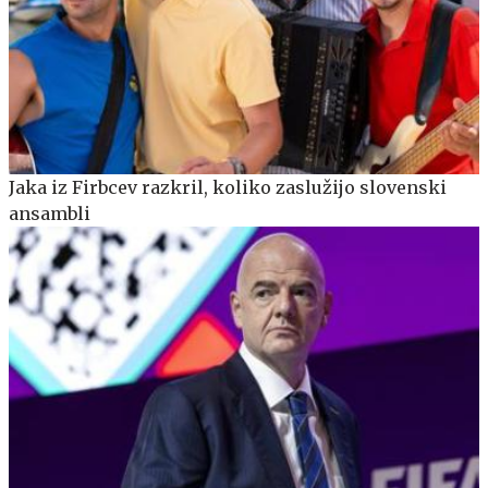
Jaka iz Firbcev razkril, koliko zaslužijo slovenski
ansambli