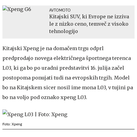
AVTOMOTO
Kitajski SUV, ki Evrope ne izziva
le z nizko ceno, temveč z visoko
tehnologijo
Kitajski Xpeng je na domačem trgu odprl
predprodajo novega električnega športnega terenca
L03, ki ga bo po uradni predstavitvi 16. julija začel
postopoma ponujati tudi na evropskih trgih. Model
bo na Kitajskem sicer nosil ime mona L03, v tujini pa
bo na voljo pod oznako xpeng L03.
Foto: Xpeng