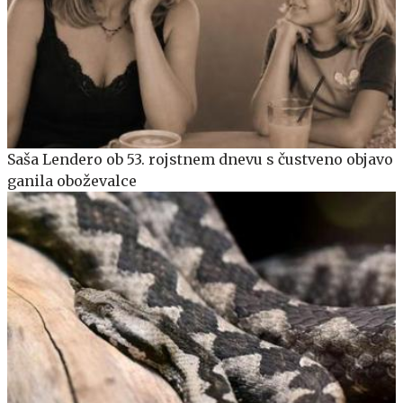
Saša Lendero ob 53. rojstnem dnevu s čustveno objavo
ganila oboževalce