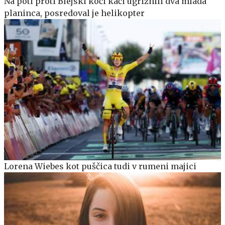
Na poti proti Blejski koči kači ugriznili dva mlada
planinca, posredoval je helikopter
Lorena Wiebes kot puščica tudi v rumeni majici