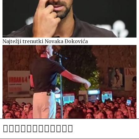
Najtežji trenutki Novaka Đokovića
Jakov Jozinović med koncertom prosil občinstvo, naj