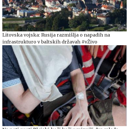
Litovska vojska: Rusija razmišlja o napadih na
infrastrukturo v baltskih državah #vŽivo