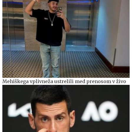
Mehiškega vplivneža ustrelili med prenosom v živo