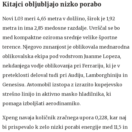
Kitajci obljubljajo nizko porabo
Novi L03 meri 4,65 metra v dolžino, širok je 1,92
metra in ima 2,85 medosne razdalje. Uvrščal se bo
med kompaktne oziroma srednje velike športne
terence. Njegovo zunanjost je oblikovala mednarodna
oblikovalska ekipa pod vodstvom Juanme Lopeza,
nekdanjega vodje oblikovanja pri Ferrariju, ki je v
preteklosti deloval tudi pri Audiju, Lamborghiniju in
Genesisu. Avtomobil izstopa z izrazito kupejevsko
strešno linijo in aktivno masko hladilnika, ki
pomaga izboljšati aerodinamiko.
Xpeng navaja količnik zračnega upora 0,228, kar naj
bi prispevalo k zelo nizki porabi energije med 11,5 in