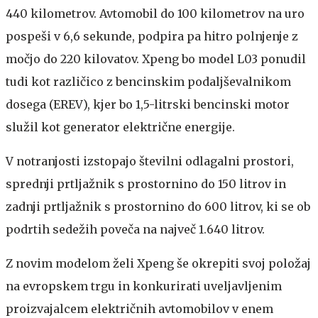
440 kilometrov. Avtomobil do 100 kilometrov na uro
pospeši v 6,6 sekunde, podpira pa hitro polnjenje z
močjo do 220 kilovatov. Xpeng bo model L03 ponudil
tudi kot različico z bencinskim podaljševalnikom
dosega (EREV), kjer bo 1,5-litrski bencinski motor
služil kot generator električne energije.
V notranjosti izstopajo številni odlagalni prostori,
sprednji prtljažnik s prostornino do 150 litrov in
zadnji prtljažnik s prostornino do 600 litrov, ki se ob
podrtih sedežih poveča na največ 1.640 litrov.
Z novim modelom želi Xpeng še okrepiti svoj položaj
na evropskem trgu in konkurirati uveljavljenim
proizvajalcem električnih avtomobilov v enem