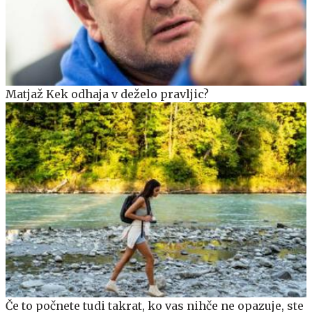
Matjaž Kek odhaja v deželo pravljic?
Če to počnete tudi takrat, ko vas nihče ne opazuje, ste