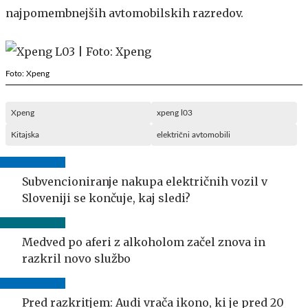
najpomembnejših avtomobilskih razredov.
Foto: Xpeng
Xpeng
xpeng l03
Kitajska
električni avtomobili
Subvencioniranje nakupa električnih vozil v
Sloveniji se končuje, kaj sledi?
Medved po aferi z alkoholom začel znova in
razkril novo službo
Pred razkritjem: Audi vrača ikono, ki je pred 20