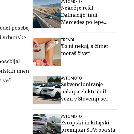
AVTOMOTO
Nekoč je rešil
Dalmacijo: tudi
Mercedes po lepe
model posebej
posnetke na Paški
most #video
ti vrhunske
TRENDI
To ni nekaj, s čimer
moraš živeti
oosebljal
bilskih imen
AVTOMOTO
i več
Subvencioniranje
nakupa električnih
vozil v Sloveniji se
končuje, kaj sledi?
AVTOMOTO
Evropski in kitajski
premijski SUV: oba sta