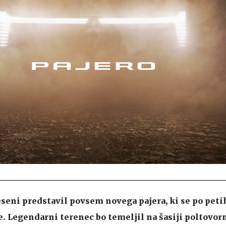
eseni predstavil povsem novega pajera, ki se po peti
e. Legendarni terenec bo temeljil na šasiji poltovor