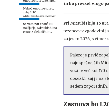
enoprostorec, že letos
in bo prevzel vlogo 
športni terenec #foto
Nekoč enoprostorec,
zdaj SUV:
Mitsubishijeva novost
je zanimiva tudi za
Pri Mitsubishiju so ur
družine
Se vam zdi znan? Ni
naključje, Mitsubishi na
terencev v zgodovini 
ceste z električnim
eclipse cross.
za jesen 2026, s čimer 
Pajero je prvič zape
najuspešnejših Mits
vozil v več kot 170
dosežki, saj je na 
sedem zaporednih.
Zasnova bo L20