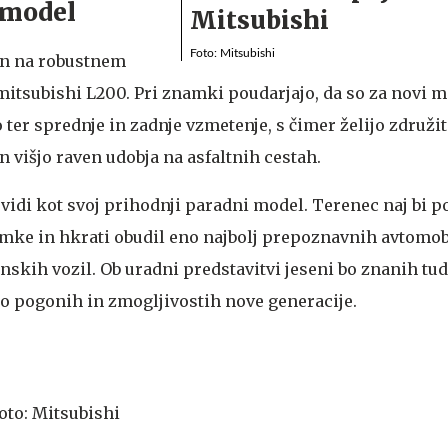
 model
Foto: Mitsubishi
an na robustnem
mitsubishi L200. Pri znamki poudarjajo, da so za novi 
 ter sprednje in zadnje vzmetenje, s čimer želijo združi
 višjo raven udobja na asfaltnih cestah.
vidi kot svoj prihodnji paradni model. Terenec naj bi p
amke in hkrati obudil eno najbolj prepoznavnih avtomo
skih vozil. Ob uradni predstavitvi jeseni bo znanih tud
o pogonih in zmogljivostih nove generacije.