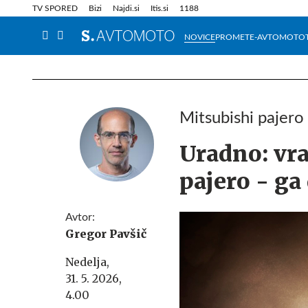
Info in obvestila
Tehnik
TV SPORED
Bizi
Najdi.si
Itis.si
1188
NOVICE
PROMET
E-AVTOMOTO
Mitsubishi pajero 
Uradno: vra
pajero - ga
Avtor:
Gregor Pavšič
Nedelja,
31. 5. 2026,
4.00