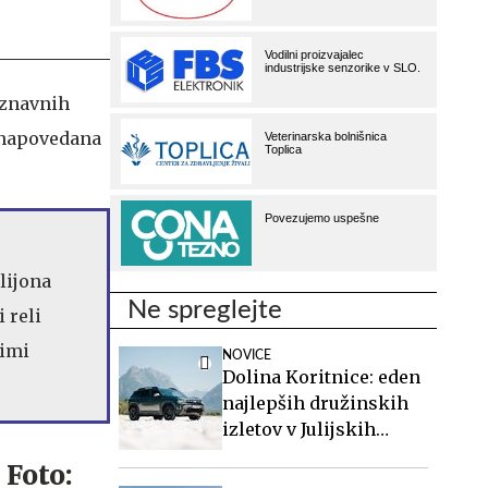
oznavnih
 napovedana
lijona
Ne spreglejte
 reli
jimi
NOVICE
Dolina Koritnice: eden
najlepših družinskih
izletov v Julijskih
Alpah