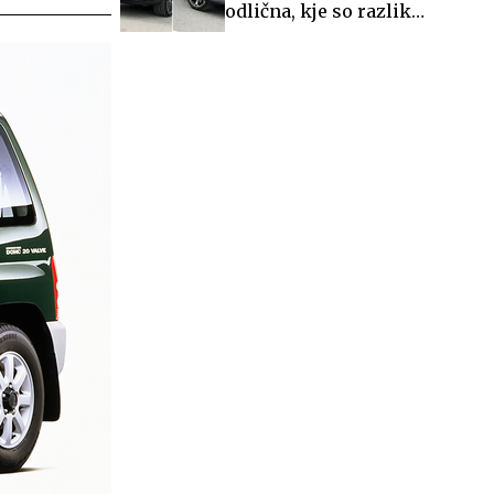
odlična, kje so razlike
največje?