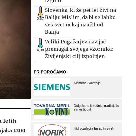
izginil
Slovenka, ki že pet let živi na
Baliju: Mislim, da bi se lahko
5,87
ves svet nekaj naučil od
Balija
Veliki Pogačarjev navijač
premagal svojega vzornika:
4,38
Življenjski cilj izpolnjen
h letih
njaka L200