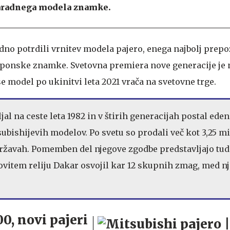
paradnega modela znamke.
adno potrdili vrnitev modela pajero, enega najbolj prep
japonske znamke. Svetovna premiera nove generacije je
se model po ukinitvi leta 2021 vrača na svetovne trge.
ljal na ceste leta 1982 in v štirih generacijah postal eden
ubishijevih modelov. Po svetu so prodali več kot 3,25 mi
 državah. Pomemben del njegove zgodbe predstavljajo tudi
slovitem reliju Dakar osvojil kar 12 skupnih zmag, med n
0, novi pajeri