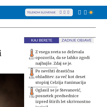
TELEKOM SLOVENIJE
KAJ BERETE
ZADNJE OBJAVE
i
Z vsega sveta so deževala
opozorila, da se lahko zgodi
8,67
najhujše. Zdaj se je.
Po nevihti drastična
ohladitev: za več kot deset
8,81
stopinj Celzija #animacija
Oglasil se je Stevanović,
posnetek predsednice
7,82
izpred štirih let skrivnostno