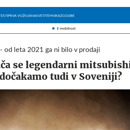
Želite prejemati e-novice?
Uživajmo pametno
TESTI
PRVA VOŽNJA
NASVETI
TEHNIKA
ZGODBE
E-mobilnost
- od leta 2021 ga ni bilo v prodaji
ča se legendarni mitsubish
 dočakamo tudi v Soveniji?