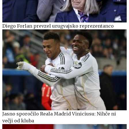
Diego Forlan prevzel urugvajsko reprezentanco
Jasno sporočilo Reala Madrid Viniciusu: Nihče ni
večji od kluba