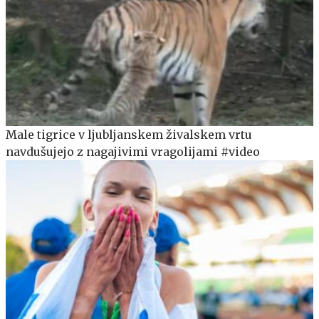
Male tigrice v ljubljanskem živalskem vrtu
navdušujejo z nagajivimi vragolijami #video