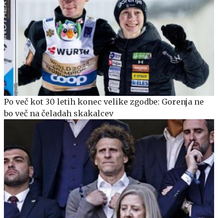
Po več kot 30 letih konec velike zgodbe: Gorenja ne
bo več na čeladah skakalcev