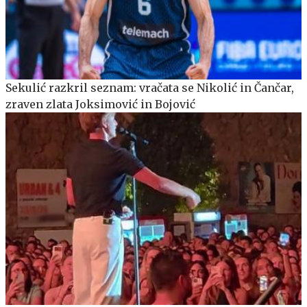
Sekulić razkril seznam: vračata se Nikolić in Čančar,
zraven zlata Joksimović in Bojović