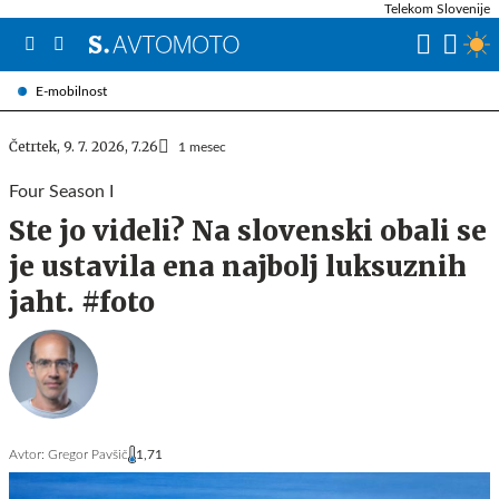
Telekom Slovenije
E-mobilnost
Četrtek, 9. 7. 2026, 7.26
1 mesec
Four Season I
Ste jo videli? Na slovenski obali se
je ustavila ena najbolj luksuznih
jaht. #foto
Avtor:
Gregor Pavšič
1,71