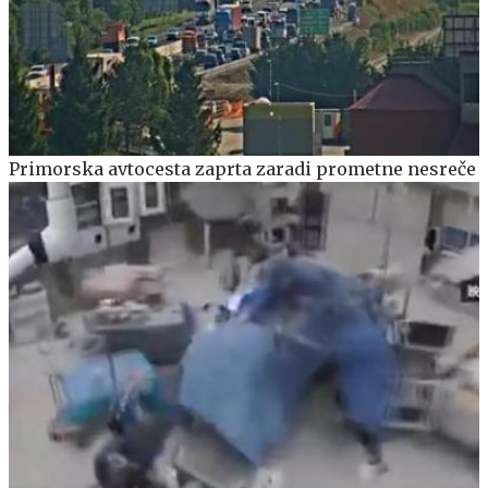
Primorska avtocesta zaprta zaradi prometne nesreče