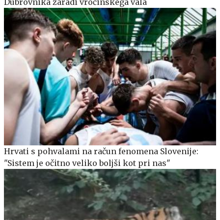
Dubrovnika zaradi vročinskega vala
Hrvati s pohvalami na račun fenomena Slovenije:
"Sistem je očitno veliko boljši kot pri nas"