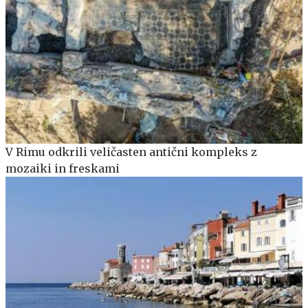
V Rimu odkrili veličasten antični kompleks z
mozaiki in freskami