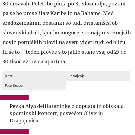
30 državah. Poleti bo plula po Sredozemlju, pozimi
pa se bo preselila v Karibe in na Bahame. Med
sredozemskimi postanki so tudi pristanišča ob
slovenski obali, kjer bo mogoče eno najprestižnejših
novih potniških plovil na svetu videti tudi od blizu.
In še to – teden plovbe s to jahto stane vsaj od 25 do
30 tisoč evrov na apartma.
jahta
križarjenje
Four Season I
Pevka Alya delila utrinke z dopusta in obiskala
spominski koncert, posvečen Oliverju
Dragojeviću