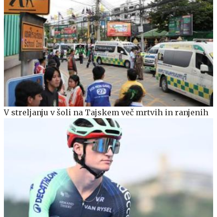
V streljanju v šoli na Tajskem več mrtvih in ranjenih