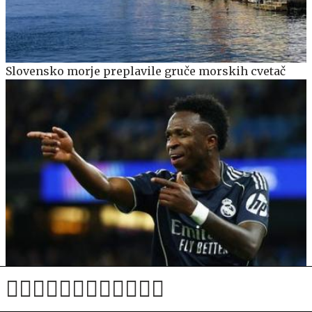
Slovensko morje preplavile gruče morskih cvetač
Vinicius Junior podaljšal za šest let