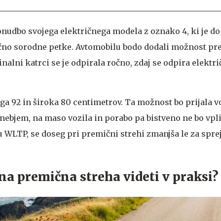
onudbo svojega električnega modela z oznako 4, ki je do
ično sorodne petke. Avtomobilu bodo dodali možnost p
nalni katrci se je odpirala ročno, zdaj se odpira elektri
.
olga 92 in široka 80 centimetrov. Ta možnost bo prijala 
nebjem, na maso vozila in porabo pa bistveno ne bo vpli
WLTP, se doseg pri premični strehi zmanjša le za sprej
na premična streha videti v praksi?