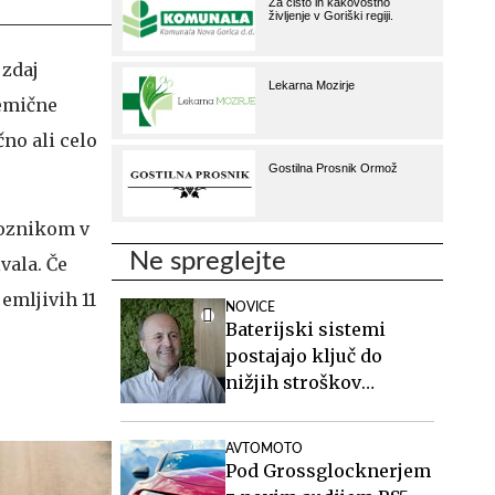
 zdaj
remične
čno ali celo
voznikom v
Ne spreglejte
vala. Če
emljivih 11
NOVICE
Baterijski sistemi
postajajo ključ do
nižjih stroškov
elektrike v podjetjih
AVTOMOTO
Pod Grossglocknerjem