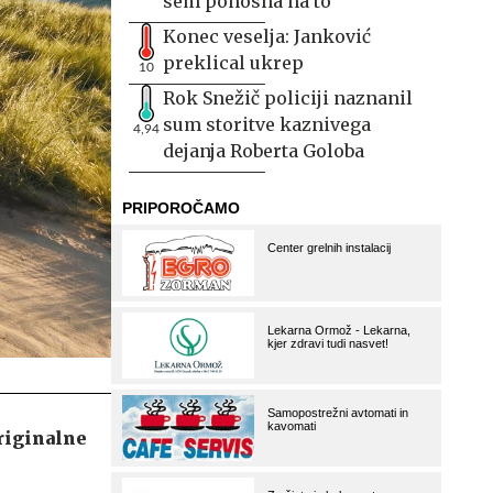
sem ponosna na to
Konec veselja: Janković
preklical ukrep
10
Rok Snežič policiji naznanil
sum storitve kaznivega
4,94
dejanja Roberta Goloba
riginalne