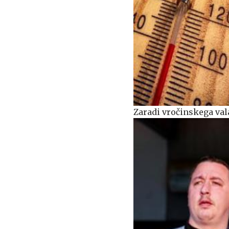
Zaradi vročinskega vala