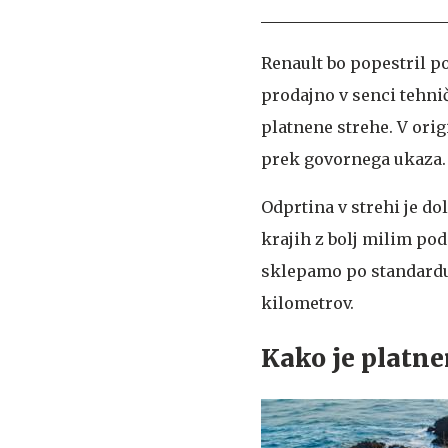
Renault bo popestril p
prodajno v senci tehn
platnene strehe. V origi
prek govornega ukaza
Odprtina v strehi je d
krajih z bolj milim pod
sklepamo po standardu 
kilometrov.
Kako je platne