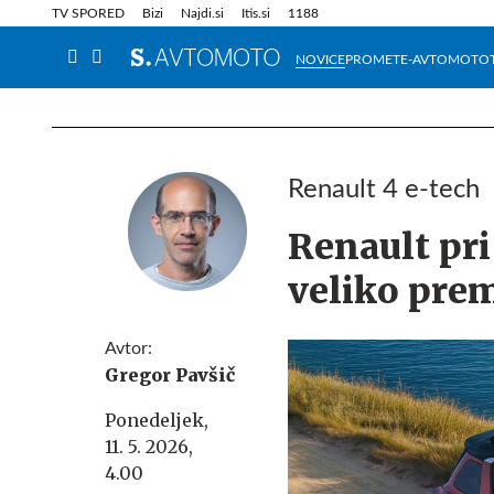
Info in obvestila
Tehnik
TV SPORED
Bizi
Najdi.si
Itis.si
1188
NOVICE
PROMET
E-AVTOMOTO
Renault 4 e-tech
Renault pri 
veliko pre
Avtor:
Gregor Pavšič
Ponedeljek,
11. 5. 2026,
4.00