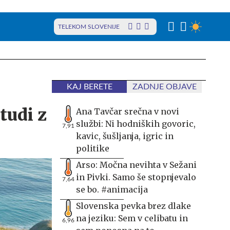
TELEKOM SLOVENIJE
KAJ BERETE
ZADNJE OBJAVE
tudi z
Ana Tavčar srečna v novi
službi: Ni hodniških govoric,
7,91
kavic, šušljanja, igric in
politike
Arso: Močna nevihta v Sežani
in Pivki. Samo še stopnjevalo
7,64
se bo. #animacija
Slovenska pevka brez dlake
na jeziku: Sem v celibatu in
6,96