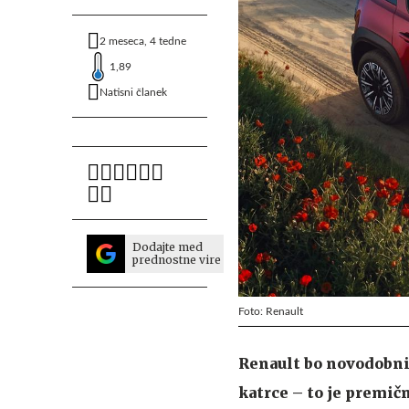
2 meseca, 4 tedne
1,89
Natisni članek
Dodajte med
prednostne vire
Foto: Renault
Renault bo novodobni
katrce – to je premič