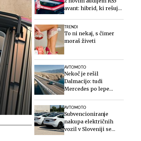
z novim audijem RS5
avant: hibrid, ki rešuje
športne karavane
TRENDI
To ni nekaj, s čimer
moraš živeti
AVTOMOTO
Nekoč je rešil
Dalmacijo: tudi
Mercedes po lepe
posnetke na Paški
most #video
AVTOMOTO
Subvencioniranje
nakupa električnih
vozil v Sloveniji se
končuje, kaj sledi?