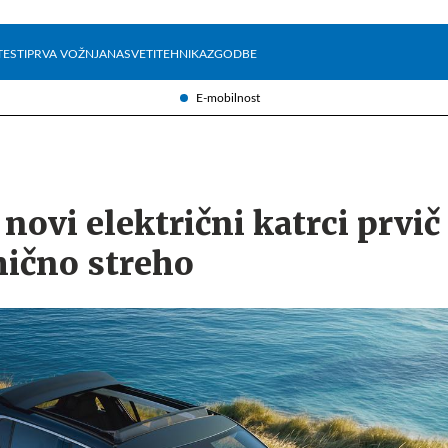
Želite prejemati e-novice?
Uživajmo pametno
TESTI
PRVA VOŽNJA
NASVETI
TEHNIKA
ZGODBE
E-mobilnost
novi električni katrci prvič 
mično streho