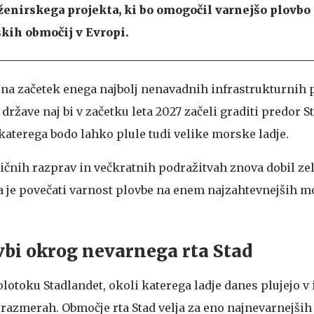
ženirskega projekta, ki bo omogočil varnejšo plovb
kih območij v Evropi.
 na začetek enega najbolj nenavadnih infrastrukturnih 
države naj bi v začetku leta 2027 začeli graditi predor S
 katerega bodo lahko plule tudi velike morske ladje.
itičnih razprav in večkratnih podražitvah znova dobil zel
 je povečati varnost plovbe na enem najzahtevnejših 
vbi okrog nevarnega rta Stad
lotoku Stadlandet, okoli katerega ladje danes plujejo v
razmerah. Območje rta Stad velja za eno najnevarnejši