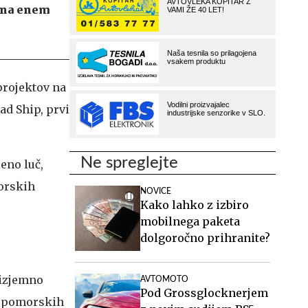
o na enem
projektov na
tad Ship, prvi
Ne spreglejte
eno luč,
morskih
NOVICE
Kako lahko z izbiro
mobilnega paketa
dolgoročno prihranite?
 izjemno
AVTOMOTO
Pod Grossglocknerjem
h pomorskih