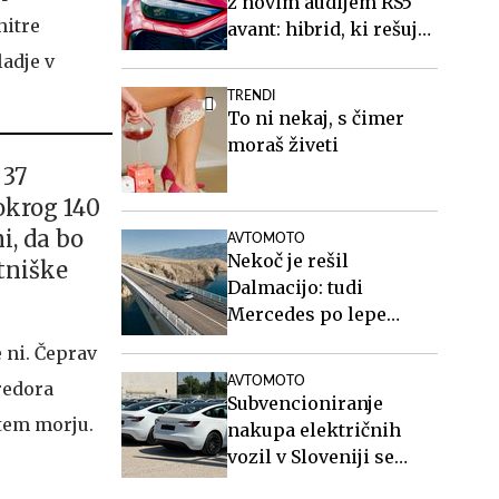
z novim audijem RS5
hitre
avant: hibrid, ki rešuje
športne karavane
adje v
TRENDI
To ni nekaj, s čimer
moraš živeti
 37
okrog 140
i, da bo
AVTOMOTO
Nekoč je rešil
otniške
Dalmacijo: tudi
Mercedes po lepe
posnetke na Paški
 ni. Čeprav
most #video
AVTOMOTO
predora
Subvencioniranje
tem morju.
nakupa električnih
vozil v Sloveniji se
končuje, kaj sledi?