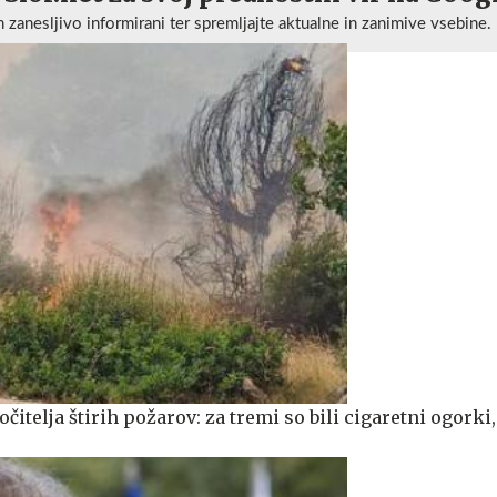
n zanesljivo informirani ter spremljajte aktualne in zanimive vsebine.
očitelja štirih požarov: za tremi so bili cigaretni ogorki