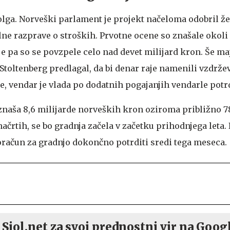
dolga. Norveški parlament je projekt načeloma odobril že 
ilne razprave o stroških. Prvotne ocene so znašale okoli
 pa so se povzpele celo nad devet milijard kron. Še maj
Stoltenberg predlagal, da bi denar raje namenili vzdrže
e, vendar je vlada po dodatnih pogajanjih vendarle potrd
znaša 8,6 milijarde norveških kron oziroma približno 7
 načrtih, se bo gradnja začela v začetku prihodnjega leta.
račun za gradnjo dokončno potrditi sredi tega meseca.
 Siol.net za svoj prednostni vir na Goog