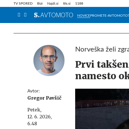
Info in obvestila
Tehnik
TV SPORED
Bizi
Najdi.si
Itis.si
1188
NOVICE
PROMET
E-AVTOMOTO
Norveška želi zgra
Prvi takšen
namesto oko
Avtor:
Gregor Pavšič
Petek,
12. 6. 2026,
6.48