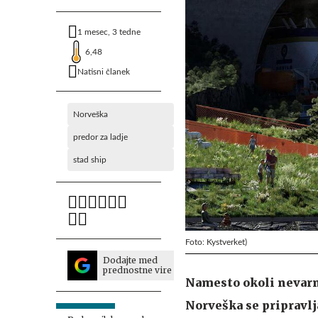
1 mesec, 3 tedne
6,48
Natisni članek
Norveška
predor za ladje
stad ship
Foto: Kystverket)
Dodajte med
prednostne vire
Namesto okoli nevarne
Norveška se pripravlj