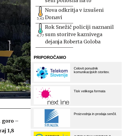
sem ponosna na to
Nova odkritja v izsušeni
Donavi
5,43
Rok Snežič policiji naznanil
sum storitve kaznivega
4,77
dejanja Roberta Goloba
i goro –
aj 1,8