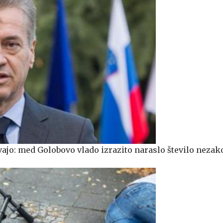
vajo: med Golobovo vlado izrazito naraslo število nezak