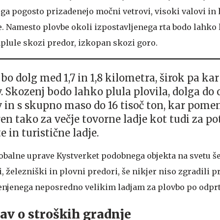
ga pogosto prizadenejo močni vetrovi, visoki valovi in 
Namesto plovbe okoli izpostavljenega rta bodo lahko l
plule skozi predor, izkopan skozi goro.
bo dolg med 1,7 in 1,8 kilometra, širok pa kar
. Skozenj bodo lahko plula plovila, dolga do 
 in s skupno maso do 16 tisoč ton, kar pomen
en tako za večje tovorne ladje kot tudi za p
e in turistične ladje.
balne uprave Kystverket podobnega objekta na svetu še
i, železniški in plovni predori, še nikjer niso zgradili 
enjenega neposredno velikim ladjam za plovbo po odpr
rav o stroških gradnje