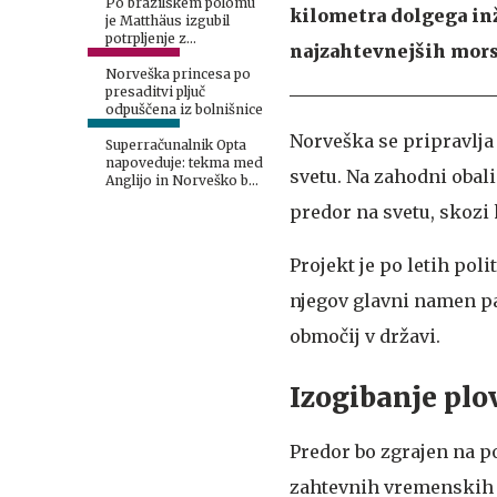
Po brazilskem polomu
kilometra dolgega in
je Matthäus izgubil
potrpljenje z
najzahtevnejših mors
Neymarjem
Norveška princesa po
presaditvi pljuč
odpuščena iz bolnišnice
Norveška se pripravlja
Superračunalnik Opta
napoveduje: tekma med
svetu. Na zahodni obali 
Anglijo in Norveško bo
najbolj izenačena
predor na svetu, skozi
Projekt je po letih pol
njegov glavni namen pa
območij v državi.
Izogibanje plo
Predor bo zgrajen na po
zahtevnih vremenskih 