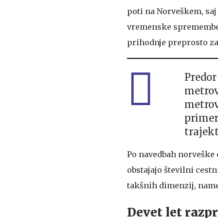
poti na Norveškem, saj 
vremenske spremembe. 
prihodnje preprosto za
Predor 
metrov
metrov
primer
trajekt
Po navedbah norveške o
obstajajo številni cestn
takšnih dimenzij, nam
Devet let razp