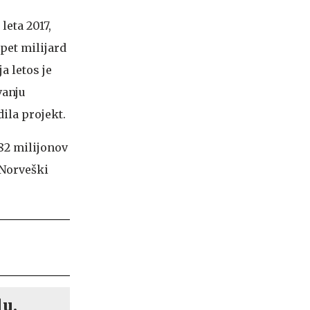
leta 2017,
 pet milijard
a letos je
vanju
ila projekt.
82 milijonov
 Norveški
lu.