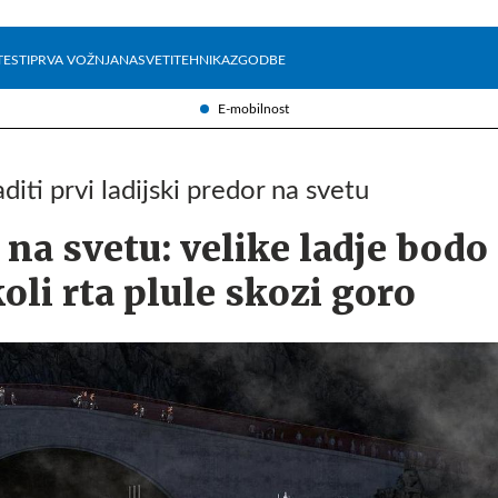
Želite prejemati e-novice?
Uživajmo pametno
TESTI
PRVA VOŽNJA
NASVETI
TEHNIKA
ZGODBE
E-mobilnost
diti prvi ladijski predor na svetu
 na svetu: velike ladje bodo
li rta plule skozi goro