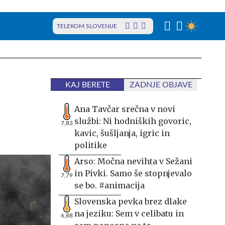
TELEKOM SLOVENIJE
KAJ BERETE
ZADNJE OBJAVE
Ana Tavčar srečna v novi
službi: Ni hodniških govoric,
7,83
kavic, šušljanja, igric in
politike
Arso: Močna nevihta v Sežani
in Pivki. Samo še stopnjevalo
7,79
se bo. #animacija
Slovenska pevka brez dlake
na jeziku: Sem v celibatu in
6,88