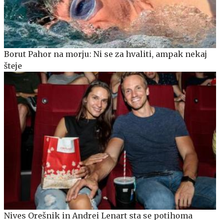
Borut Pahor na morju: Ni se za hvaliti, ampak nekaj
šteje
Nives Orešnik in Andrei Lenart sta se potihoma