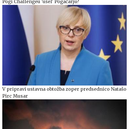
Pogi Challengeu 'ušel' Pogačarju?
V pripravi ustavna obtožba zoper predsednico Natašo
Pirc Musar