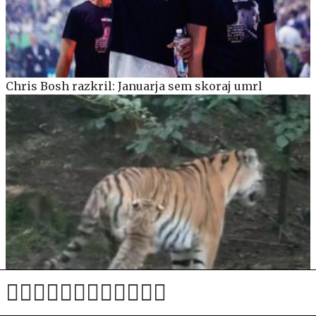
Chris Bosh razkril: Januarja sem skoraj umrl
Male tigrice v ljubljanskem živalskem vrtu