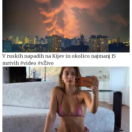
V ruskih napadih na Kijev in okolico najmanj 15
mrtvih #video #vŽivo