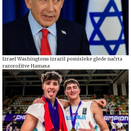
Izrael Washingtonu izrazil pomisleke glede načrta
razorožitve Hamasa