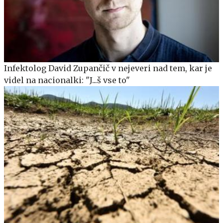
Infektolog David Zupančič v nejeveri nad tem, kar je
videl na nacionalki: "J...š vse to"