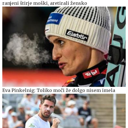
ranjeni štirje moški, aretirali žensko
Eva Pinkelnig: Toliko moči že dolgo nisem imela