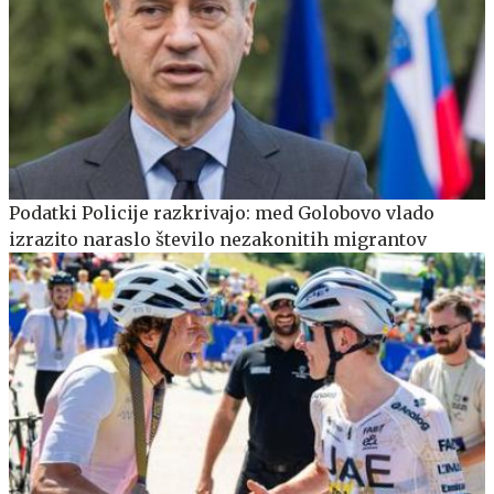
Podatki Policije razkrivajo: med Golobovo vlado
izrazito naraslo število nezakonitih migrantov