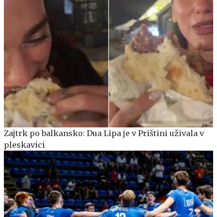
Zajtrk po balkansko: Dua Lipa je v Prištini uživala v
pleskavici