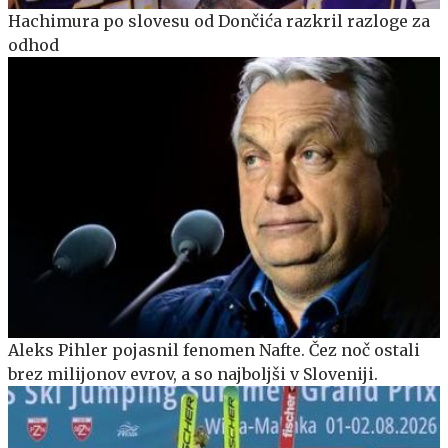
Hachimura po slovesu od Dončića razkril razloge za
odhod
Aleks Pihler pojasnil fenomen Nafte. Čez noč ostali
brez milijonov evrov, a so najboljši v Sloveniji.