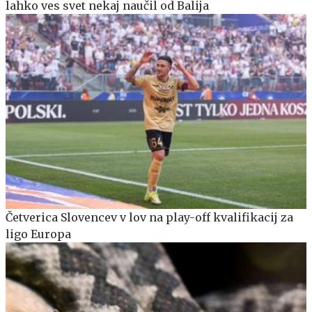
lahko ves svet nekaj naučil od Balija
Četverica Slovencev v lov na play-off kvalifikacij za
ligo Europa