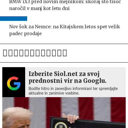
BMW iX3 pred novim mejnikom: skoraj sto tisoč
naročil v manj kot letu dni
Nov šok za Nemce: na Kitajskem letos spet velik
padec prodaje
Izberite Siol.net za svoj
prednostni vir na Googlu.
Bodite hitro in zanesljivo informirani ter spremljajte
aktualne in zanimive vsebine.