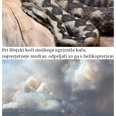
Pri Blejski koči moškega ugriznila kača,
najverjetneje modras: odpeljali so ga s helikopterjem