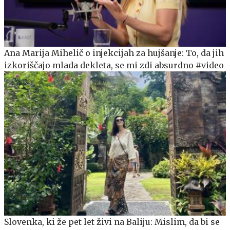
Ana Marija Mihelič o injekcijah za hujšanje: To, da jih
izkoriščajo mlada dekleta, se mi zdi absurdno #video
Slovenka, ki že pet let živi na Baliju: Mislim, da bi se