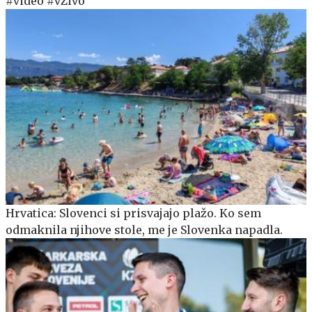
#video #vŽivo
Hrvatica: Slovenci si prisvajajo plažo. Ko sem
odmaknila njihove stole, me je Slovenka napadla.