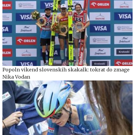
Popoln vikend slovenskih skakalk: tokrat do zmage
Nika Vodan