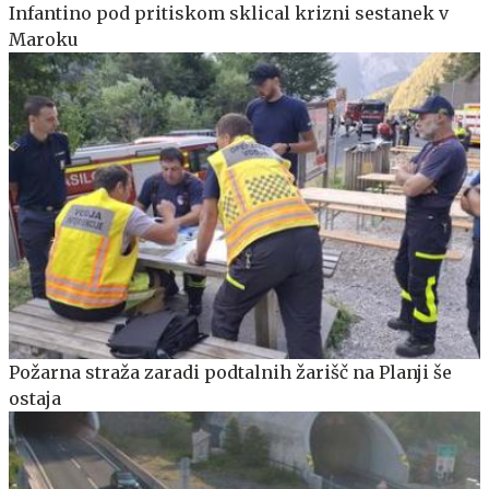
Infantino pod pritiskom sklical krizni sestanek v
Maroku
Požarna straža zaradi podtalnih žarišč na Planji še
ostaja