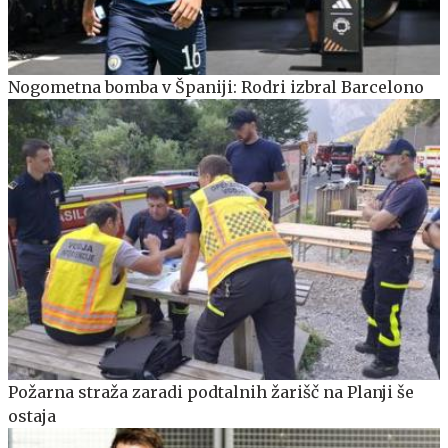
Nogometna bomba v Španiji: Rodri izbral Barcelono
Požarna straža zaradi podtalnih žarišč na Planji še
ostaja