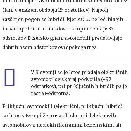
hibridi imajo ti avtomobili trenutno 31-odstotni delež
(lani v enakem obdobju 25 odstotkov). Najbolj
razširjen pogon so hibridi, kjer ACEA ne loči blagih
in samopolnilnih hibridov – skupni delež je 35
odstotkov. Dizelsko gnani avtomobili predstavljajo
dobrih osem odstotkov evropskega trga.
V Sloveniji se je letos prodaja električnih
avtomobilov skoraj podvojila (+97
odstotkov), pri priključnih hibridih pa je
rast 41-odstotna.
Priključni avtomobili (električni, priključni hibrid)
so letos v Evropi že presegli skupni delež novih
avtomobilov z neelektrificiranimi bencinskimi ali