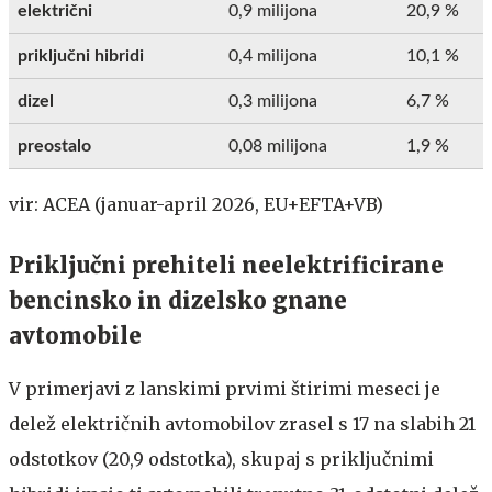
električni
0,9 milijona
20,9 %
priključni hibridi
0,4 milijona
10,1 %
dizel
0,3 milijona
6,7 %
preostalo
0,08 milijona
1,9 %
vir: ACEA (januar-april 2026, EU+EFTA+VB)
Priključni prehiteli neelektrificirane
bencinsko in dizelsko gnane
avtomobile
V primerjavi z lanskimi prvimi štirimi meseci je
delež električnih avtomobilov zrasel s 17 na slabih 21
odstotkov (20,9 odstotka), skupaj s priključnimi