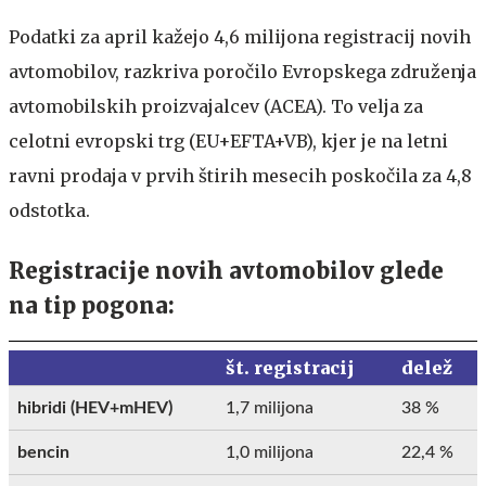
Podatki za april kažejo 4,6 milijona registracij novih
avtomobilov, razkriva poročilo Evropskega združenja
avtomobilskih proizvajalcev (ACEA). To velja za
celotni evropski trg (EU+EFTA+VB), kjer je na letni
ravni prodaja v prvih štirih mesecih poskočila za 4,8
odstotka.
Registracije novih avtomobilov glede
na tip pogona:
št. registracij
delež
hibridi (HEV+mHEV)
1,7 milijona
38 %
bencin
1,0 milijona
22,4 %