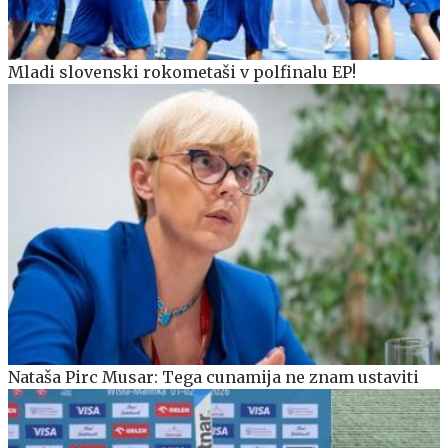
Mladi slovenski rokometaši v polfinalu EP!
Nataša Pirc Musar: Tega cunamija ne znam ustaviti