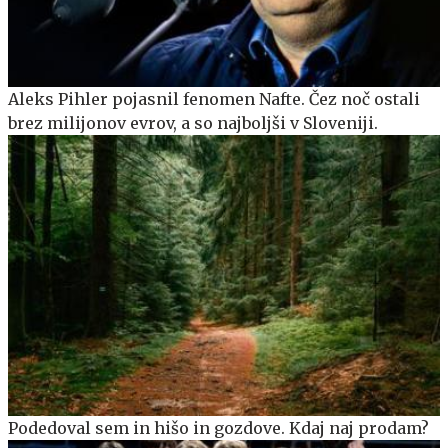
Aleks Pihler pojasnil fenomen Nafte. Čez noč ostali
brez milijonov evrov, a so najboljši v Sloveniji.
Podedoval sem in hišo in gozdove. Kdaj naj prodam?