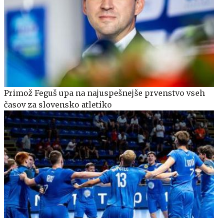
Primož Feguš upa na najuspešnejše prvenstvo vseh
časov za slovensko atletiko