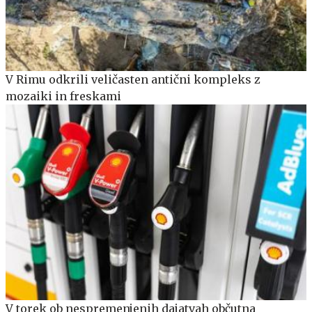
V Rimu odkrili veličasten antični kompleks z
mozaiki in freskami
V torek ob nespremenjenih dajatvah občutna