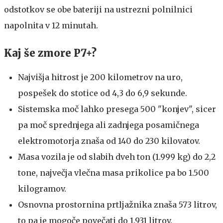
odstotkov se obe bateriji na ustrezni polnilnici
napolnita v 12 minutah.
Kaj še zmore P7+?
Najvišja hitrost je 200 kilometrov na uro,
pospešek do stotice od 4,3 do 6,9 sekunde.
Sistemska moč lahko presega 500 "konjev", sicer
pa moč sprednjega ali zadnjega posamičnega
elektromotorja znaša od 140 do 230 kilovatov.
Masa vozila je od slabih dveh ton (1.999 kg) do 2,2
tone, največja vlečna masa prikolice pa bo 1.500
kilogramov.
Osnovna prostornina prtljažnika znaša 573 litrov,
to pa je mogoče povečati do 1.931 litrov.