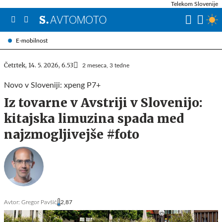
Telekom Slovenije
E-mobilnost
Četrtek, 14. 5. 2026, 6.53
2 meseca, 3 tedne
Novo v Sloveniji: xpeng P7+
Iz tovarne v Avstriji v Slovenijo:
kitajska limuzina spada med
najzmogljivejše #foto
Avtor:
Gregor Pavšič
2,87