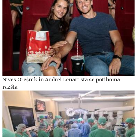
Nives Orešnik in Andrei Lenart sta se potihoma
razšla