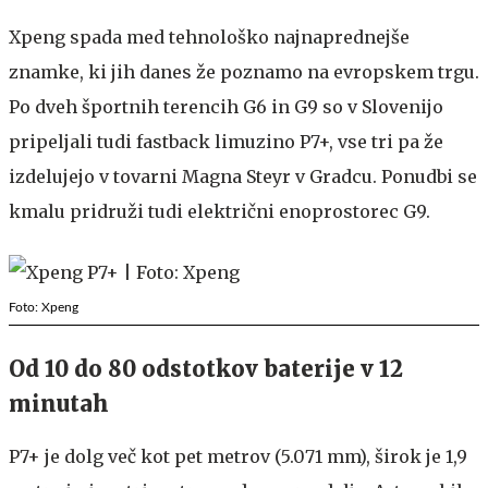
Xpeng spada med tehnološko najnaprednejše
znamke, ki jih danes že poznamo na evropskem trgu.
Po dveh športnih terencih G6 in G9 so v Slovenijo
pripeljali tudi fastback limuzino P7+, vse tri pa že
izdelujejo v tovarni Magna Steyr v Gradcu. Ponudbi se
kmalu pridruži tudi električni enoprostorec G9.
Foto: Xpeng
Od 10 do 80 odstotkov baterije v 12
minutah
P7+ je dolg več kot pet metrov (5.071 mm), širok je 1,9