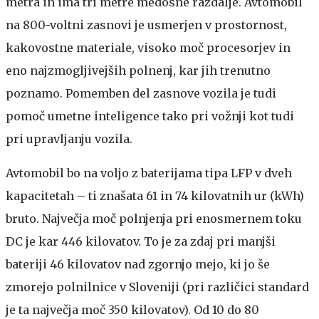
metra in ima tri metre medosne razdalje. Avtomobil
na 800-voltni zasnovi je usmerjen v prostornost,
kakovostne materiale, visoko moč procesorjev in
eno najzmogljivejših polnenj, kar jih trenutno
poznamo. Pomemben del zasnove vozila je tudi
pomoč umetne inteligence tako pri vožnji kot tudi
pri upravljanju vozila.
Avtomobil bo na voljo z baterijama tipa LFP v dveh
kapacitetah – ti znašata 61 in 74 kilovatnih ur (kWh)
bruto. Največja moč polnjenja pri enosmernem toku
DC je kar 446 kilovatov. To je za zdaj pri manjši
bateriji 46 kilovatov nad zgornjo mejo, ki jo še
zmorejo polnilnice v Sloveniji (pri različici standard
je ta največja moč 350 kilovatov). Od 10 do 80