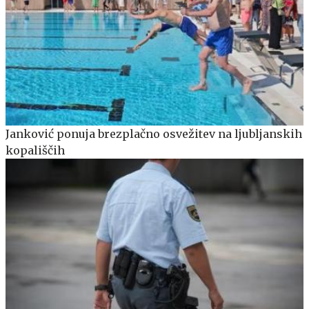
Janković ponuja brezplačno osvežitev na ljubljanskih
kopališčih