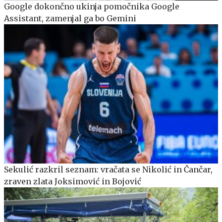
Google dokončno ukinja pomočnika Google
Assistant, zamenjal ga bo Gemini
Sekulić razkril seznam: vračata se Nikolić in Čančar,
zraven zlata Joksimović in Bojović