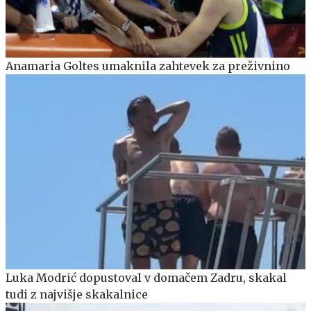
Anamaria Goltes umaknila zahtevek za preživnino
Luka Modrić dopustoval v domačem Zadru, skakal
tudi z najvišje skakalnice