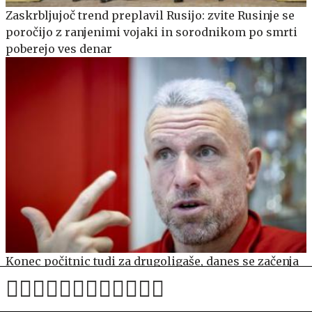
Zaskrbljujoč trend preplavil Rusijo: zvite Rusinje se
poročijo z ranjenimi vojaki in sorodnikom po smrti
poberejo ves denar
Konec počitnic tudi za drugoligaše, danes se začenja
zares