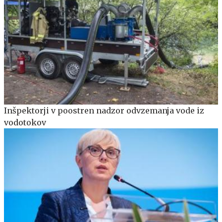
Inšpektorji v poostren nadzor odvzemanja vode iz
vodotokov