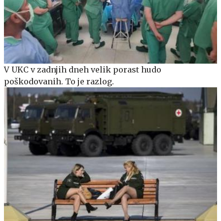
V UKC v zadnjih dneh velik porast hudo
poškodovanih. To je razlog.