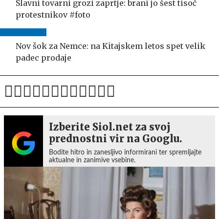
Slavni tovarni grozi zaprtje: brani jo šest tisoč
protestnikov #foto
Nov šok za Nemce: na Kitajskem letos spet velik
padec prodaje
Izberite Siol.net za svoj
prednostni vir na Googlu.
Bodite hitro in zanesljivo informirani ter spremljajte
aktualne in zanimive vsebine.