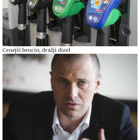
Cenejši bencin, dražji dizel