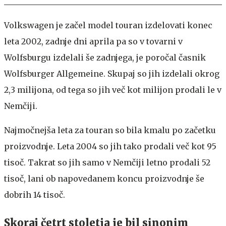
Volkswagen je začel model touran izdelovati konec
leta 2002, zadnje dni aprila pa so v tovarni v
Wolfsburgu izdelali še zadnjega, je poročal časnik
Wolfsburger Allgemeine. Skupaj so jih izdelali okrog
2,3 milijona, od tega so jih več kot milijon prodali le v
Nemčiji.
Najmočnejša leta za touran so bila kmalu po začetku
proizvodnje. Leta 2004 so jih tako prodali več kot 95
tisoč. Takrat so jih samo v Nemčiji letno prodali 52
tisoč, lani ob napovedanem koncu proizvodnje še
dobrih 14 tisoč.
Skoraj četrt stoletja je bil sinonim