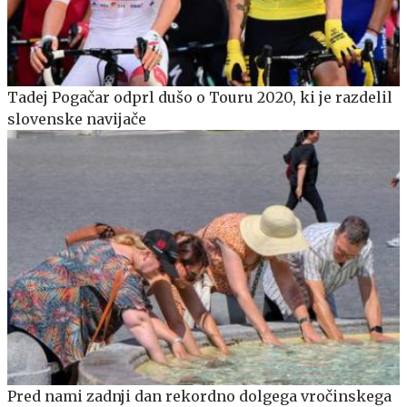
Tadej Pogačar odprl dušo o Touru 2020, ki je razdelil
slovenske navijače
Pred nami zadnji dan rekordno dolgega vročinskega