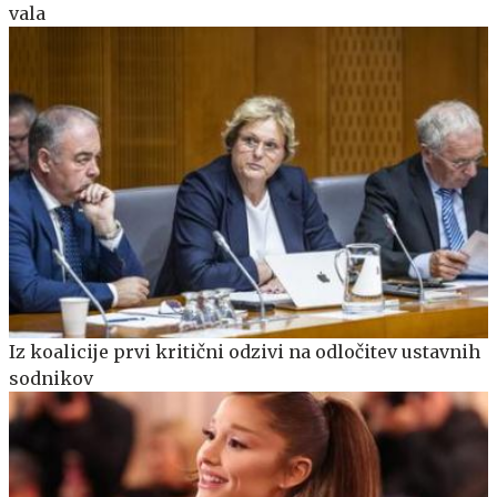
vala
Iz koalicije prvi kritični odzivi na odločitev ustavnih
sodnikov