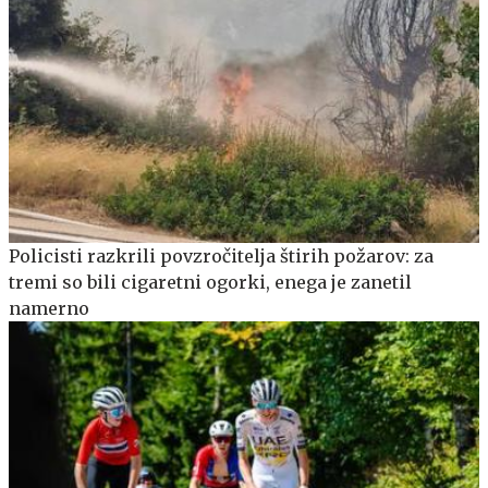
Policisti razkrili povzročitelja štirih požarov: za
tremi so bili cigaretni ogorki, enega je zanetil
namerno