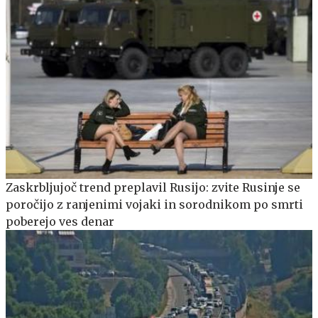
Zaskrbljujoč trend preplavil Rusijo: zvite Rusinje se
poročijo z ranjenimi vojaki in sorodnikom po smrti
poberejo ves denar