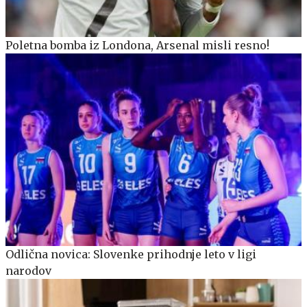
Poletna bomba iz Londona, Arsenal misli resno!
Odlična novica: Slovenke prihodnje leto v ligi
narodov