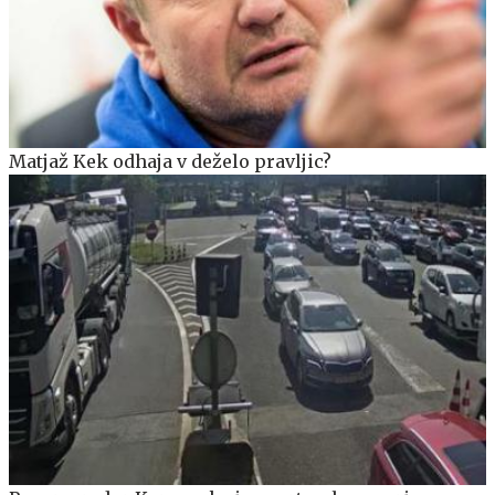
Matjaž Kek odhaja v deželo pravljic?