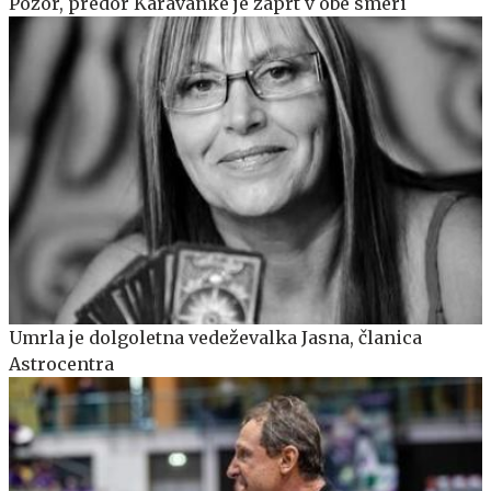
Pozor, predor Karavanke je zaprt v obe smeri
Umrla je dolgoletna vedeževalka Jasna, članica
Astrocentra