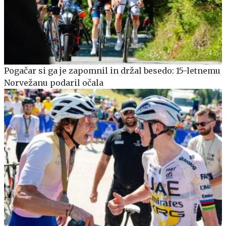
Pogačar si ga je zapomnil in držal besedo: 15-letnemu
Norvežanu podaril očala