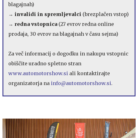
blagajnah)
→ invalidi in spremljevalci
(brezplačen vstop)
→ redna vstopnica
(27 evrov redna online
prodaja, 30 evrov na blagajnah v času sejma)
Za več informacij o dogodku in nakupu vstopnic
obiščite uradno spletno stran
www.automotorshow.si
ali kontaktirajte
organizatorja na
info@automotorshow.si
.