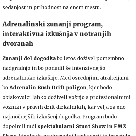
sedanjost in prihodnost na enem mestu.
Adrenalinski zunanji program,
interaktivna izkušnja v notranjih
dvoranah
Zunanji del dogodka
bo letos doživel pomembno
nadgradnjo in bo ponudil še intenzivnejšo
adrenalinsko izkušnjo. Med osrednjimi atrakcijami
bo
Adrenalin Rush Drift poligon
, kjer bodo
obiskovalci lahko doživeli vožnjo s profesionalnimi
vozniki v pravih drift dirkalnikih, kar velja za eno
najmočnejših izkušenj dogodka. Program bodo
dopolnili tudi
spektakularni Stunt Show in FMX
Show
, kjer bodo mednarodni kaskaderji in freestyle