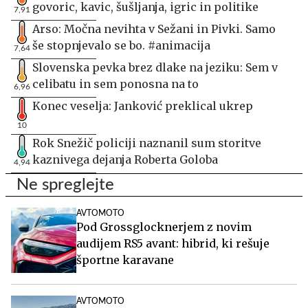
govoric, kavic, šušljanja, igric in politike
7,91
Arso: Močna nevihta v Sežani in Pivki. Samo
še stopnjevalo se bo. #animacija
7,64
Slovenska pevka brez dlake na jeziku: Sem v
celibatu in sem ponosna na to
6,96
Konec veselja: Janković preklical ukrep
10
Rok Snežič policiji naznanil sum storitve
kaznivega dejanja Roberta Goloba
4,94
Ne spreglejte
AVTOMOTO
Pod Grossglocknerjem z novim
audijem RS5 avant: hibrid, ki rešuje
športne karavane
AVTOMOTO