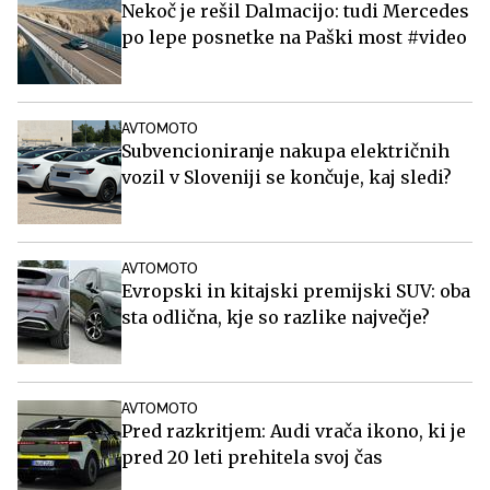
Nekoč je rešil Dalmacijo: tudi Mercedes
po lepe posnetke na Paški most #video
AVTOMOTO
Subvencioniranje nakupa električnih
vozil v Sloveniji se končuje, kaj sledi?
AVTOMOTO
Evropski in kitajski premijski SUV: oba
sta odlična, kje so razlike največje?
AVTOMOTO
Pred razkritjem: Audi vrača ikono, ki je
pred 20 leti prehitela svoj čas