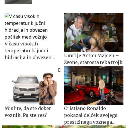
V času visokih
temperatur ključni
Umrl je Anton Majcen –
hidracija in obvezen
Zvone, starosta teka trojk
počitek med vožnjo
Mislite, da ste dober
Cristiano Ronaldo
voznik. Pa ste res?
pokazal delček svojega
prestižnega voznega