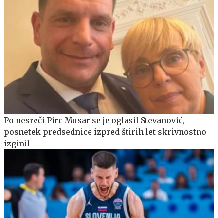
Po nesreči Pirc Musar se je oglasil Stevanović,
posnetek predsednice izpred štirih let skrivnostno
izginil