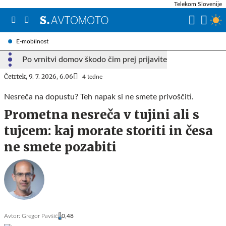
Telekom Slovenije
E-mobilnost
Po vrnitvi domov škodo čim prej prijavite
Četrtek, 9. 7. 2026, 6.06
4 tedne
Nesreča na dopustu? Teh napak si ne smete privoščiti.
Prometna nesreča v tujini ali s
tujcem: kaj morate storiti in česa
ne smete pozabiti
Avtor:
Gregor Pavšič
0,48