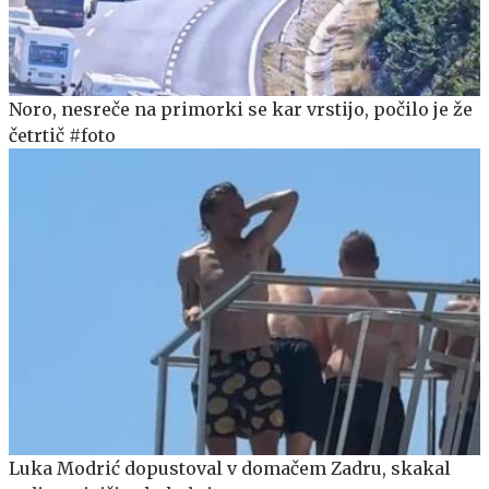
Noro, nesreče na primorki se kar vrstijo, počilo je že
četrtič #foto
Luka Modrić dopustoval v domačem Zadru, skakal