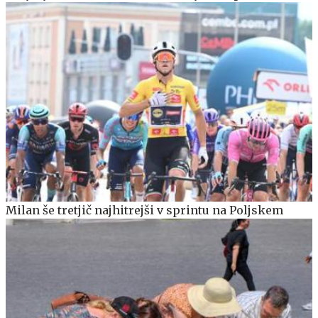
Milan še tretjič najhitrejši v sprintu na Poljskem