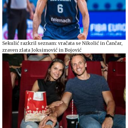
Sekulić razkril seznam: vračata se Nikolić in Čančar,
zraven zlata Joksimović in Bojović