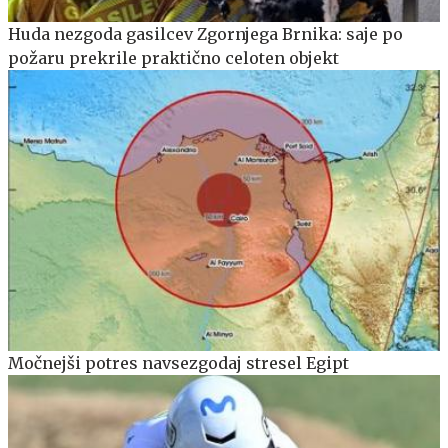
Huda nezgoda gasilcev Zgornjega Brnika: saje po
požaru prekrile praktično celoten objekt
Močnejši potres navsezgodaj stresel Egipt