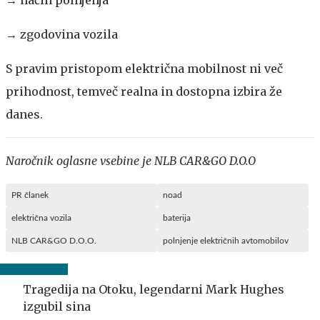
→ zgodovina vozila
S pravim pristopom električna mobilnost ni več
prihodnost, temveč realna in dostopna izbira že
danes.
Naročnik oglasne vsebine je NLB CAR&GO D.O.O
PR članek
noad
električna vozila
baterija
NLB CAR&GO D.O.O.
polnjenje električnih avtomobilov
Tragedija na Otoku, legendarni Mark Hughes
izgubil sina