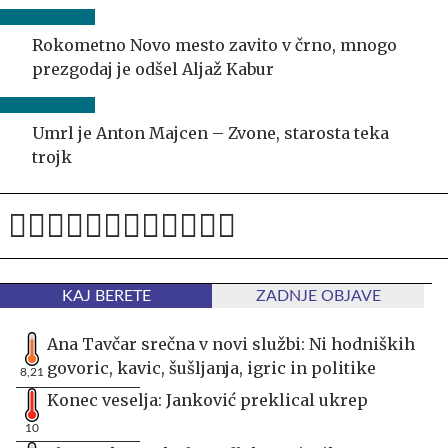
Rokometno Novo mesto zavito v črno, mnogo
prezgodaj je odšel Aljaž Kabur
Umrl je Anton Majcen – Zvone, starosta teka
trojk
KAJ BERETE
ZADNJE OBJAVE
Ana Tavčar srečna v novi službi: Ni hodniških
govoric, kavic, šušljanja, igric in politike
8,21
Konec veselja: Janković preklical ukrep
10