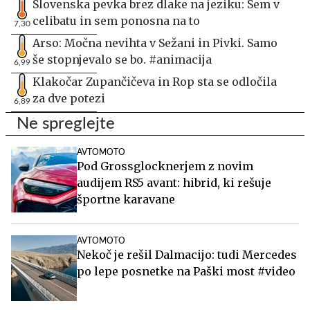
Slovenska pevka brez dlake na jeziku: Sem v
celibatu in sem ponosna na to
7,30
Arso: Močna nevihta v Sežani in Pivki. Samo
še stopnjevalo se bo. #animacija
6,99
Klakočar Zupančičeva in Rop sta se odločila
za dve potezi
6,89
Ne spreglejte
AVTOMOTO
Pod Grossglocknerjem z novim
audijem RS5 avant: hibrid, ki rešuje
športne karavane
AVTOMOTO
Nekoč je rešil Dalmacijo: tudi Mercedes
po lepe posnetke na Paški most #video