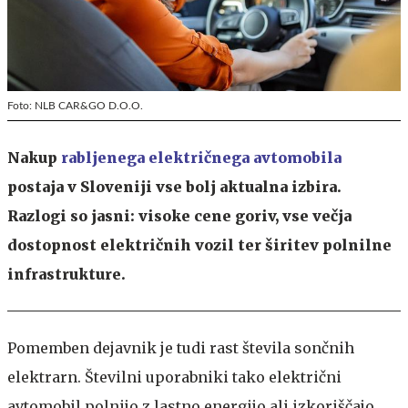
Foto: NLB CAR&GO D.O.O.
Nakup
rabljenega električnega avtomobila
postaja v Sloveniji vse bolj aktualna izbira.
Razlogi so jasni: visoke cene goriv, vse večja
dostopnost električnih vozil ter širitev polnilne
infrastrukture.
Pomemben dejavnik je tudi rast števila sončnih
elektrarn. Številni uporabniki tako električni
avtomobil polnijo z lastno energijo ali izkoriščajo