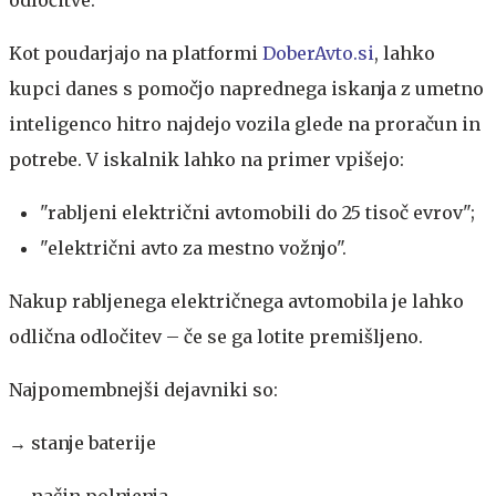
Kot poudarjajo na platformi
DoberAvto.si
, lahko
kupci danes s pomočjo naprednega iskanja z umetno
inteligenco hitro najdejo vozila glede na proračun in
potrebe. V iskalnik lahko na primer vpišejo:
"rabljeni električni avtomobili do 25 tisoč evrov";
"električni avto za mestno vožnjo".
Nakup rabljenega električnega avtomobila je lahko
odlična odločitev – če se ga lotite premišljeno.
Najpomembnejši dejavniki so:
→ stanje baterije
→ način polnjenja